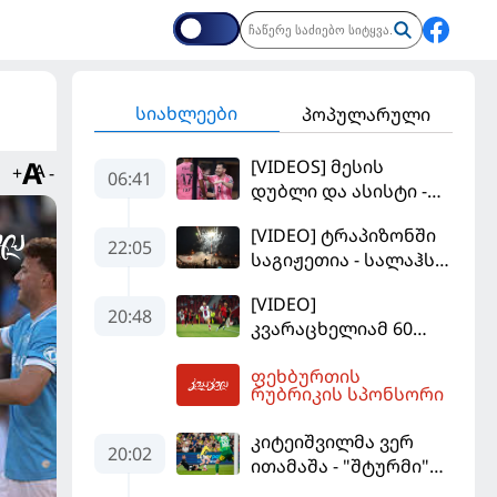
სიახლეები
პოპულარული
[VIDEOS] მესის
+
-
06:41
დუბლი და ასისტი -
მაიამის "ინტერმა"
[VIDEO] ტრაპიზონში
"სან ლუისს" მოუგო
22:05
საგიჟეთია - სალაჰს
25 ათასი ფანი
[VIDEO]
დახვდა
20:48
კვარაცხელიამ 60
წუთი ითამაშა - პსჟ
ფეხბურთის
სეზონის პირველ
07:06
რუბრიკის სპონსორი
მატჩში
"მალიორკასთან"
კიტეიშვილმა ვერ
დამარცხდა
20:02
ითამაშა - "შტურმი"
ჩემპიონთა ლიგაზე