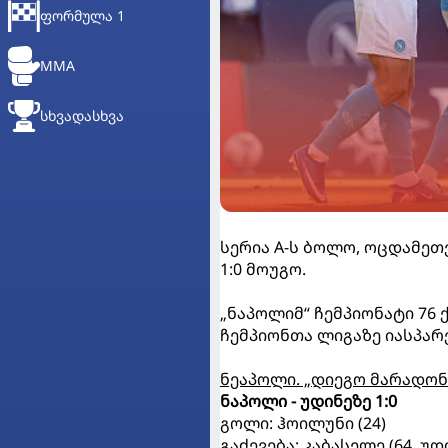
ᲤᲝᲠᲛᲣᲚᲐ 1
MMA
ᲡᲮᲕᲐᲓᲐᲡᲮᲕᲐ
სერია A-ს ბოლო, ოცდამეთ
1:0 მოუგო.
„ნაპოლიმ“ ჩემპიონატი 76
ჩემპიონთა ლიგაზე იასპარ
ნეაპოლი. „დიეგო მარადონ
ნაპოლი - უდინეზე 1:0
გოლი: ჰოილუნი (24)
გაძევება: კაბასელე (64, უდ