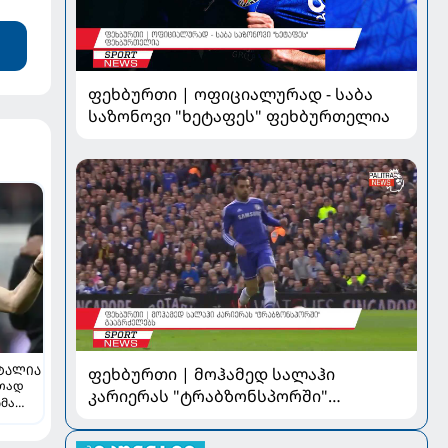
ფეხბურთი | ოფიციალურად - საბა
საზონოვი "ხეტაფეს" ფეხბურთელია
ᲢᲐᲚᲘᲐ
ფეხბურთი | მოჰამედ სალაჰი
რთად
კარიერას "ტრაბზონსპორში"
ჩმა
გააგრძელებს
ე