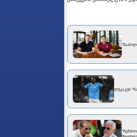
"ნაპოლ
ლუკაკუს "ნ
"ჩემპი
მოთხოვ