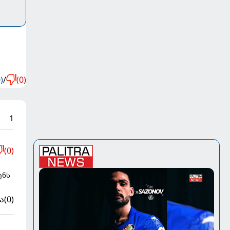
)
/
(0)
1
(0)
ენს
ა
(0)