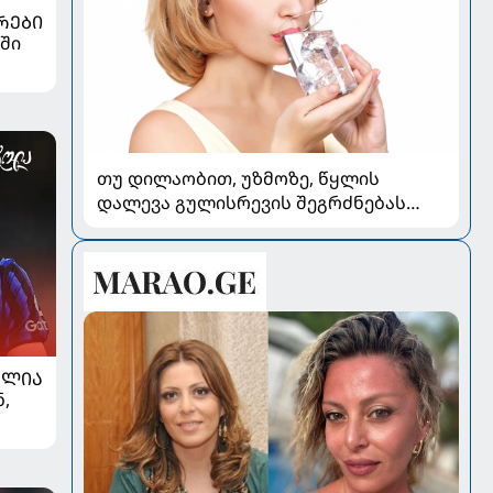
ᲠᲔᲑᲘ
ში
თუ დილაობით, უზმოზე, წყლის
დალევა გულისრევის შეგრძნებას
იწვევს - რა უნდა ვიცოდეთ
ᲐᲚᲘᲐ
,
თ