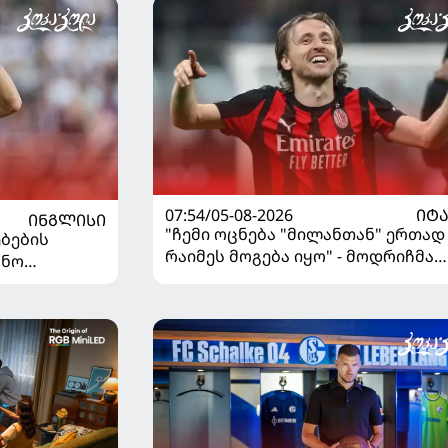
07:54/05-08-2026
ᲘᲢ
ᲘᲜᲒᲚᲘᲡᲘ
"ჩემი ოცნება "მილანთან" ერთად
ბების
რაიმეს მოგება იყო" - მოდრიჩმა
უნო
"როსონერიში" თავის მისიაზე
ისაუბრა