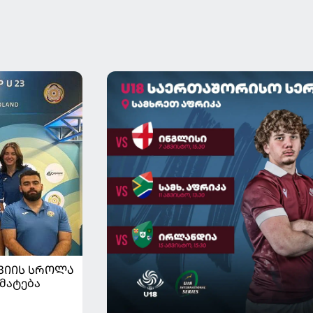
ᲕᲘᲘᲡ ᲡᲠᲝᲚᲐ
მატება