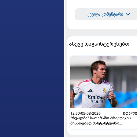
ყველა კომენტარი
ასევე დაგაინტერესებთ
12:50/05-08-2026
ᲘᲢᲐᲚᲘ
"რეალმა" სათამაშო პრაქტიკის
მისაღებად მასტანტუონო
იტალიაში გაანათხოვრა