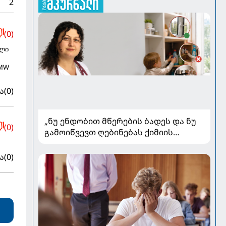
2
(0)
ელი
BMW
ა
(0)
„ნუ ენდობით მწერების ბადეს და ნუ
(0)
გამოიწვევთ ღებინებას ქიმიის
გადაყლაპვისას“ - როგორ ვიხსნათ
ბავშვი კრიტიკულ სიტუაციაში,
ა
(0)
პედიატრ სალომე ახვლედიანის
რჩევები