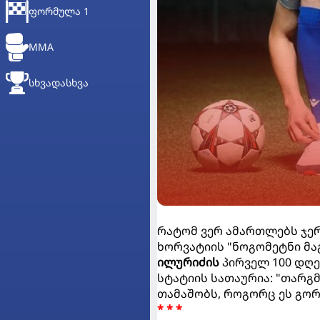
ᲤᲝᲠᲛᲣᲚᲐ 1
MMA
ᲡᲮᲕᲐᲓᲐᲡᲮᲕᲐ
რატომ ვერ ამართლებს ჯე
ხორვატიის "ნოგომეტნი მა
ილურიძის
პირველ 100 დღე
სტატიის სათაურია: "თარგ
თამაშობს, როგორც ეს გორ
* * *