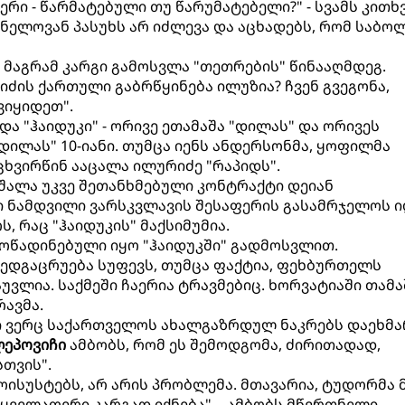
რი - წარმატებული თუ წარუმატებელი?" - სვამს კითხ
ნელოვან პასუხს არ იძლევა და აცხადებს, რომ საბ
, მაგრამ კარგი გამოსვლა "თეთრების" წინააღმდეგ.
იძის ქართული გაბრწყინება ილუზია? ჩვენ გვეგონა,
ვიყიდეთ".
 და "ჰაიდუკი" - ორივე ეთამაშა "დილას" და ორივეს
დილას" 10-იანი. თუმცა იენს ანდერსონმა, ყოფილმა
ხვირწინ ააცალა ილურიძე "რაპიდს".
შალა უკვე შეთანხმებული კონტრაქტი დეიან
ი ნამდვილი ვარსკვლავის შესაფერის გასამრჯელოს ი
ს, რაც "ჰაიდუკის" მაქსიმუმია.
ოწადინებული იყო "ჰაიდუკში" გადმოსვლით.
მედგაცრუება სუფევს, თუმცა ფაქტია, ფეხბურთელს
ვლია. საქმეში ჩაერია ტრავმებიც. ხორვატიაში თამა
ავმა.
ი ვერც საქართველოს ახალგაზრდულ ნაკრებს დაეხმა
ლეპოვიჩი
ამბობს, რომ ეს შემოდგომა, ძირითადად,
თვის".
ოისუსტებს, არ არის პრობლემა. მთავარია, ტუდორმა 
ყველაფერი კარგად იქნება", - ამბობს მწვრთნელი.