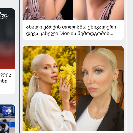
ახალი ეპოქის თილისმა: უნიკალური
დევა კასელი Dior-ის შემოდგომის
კოლექციაში
ᲐᲚᲘᲐ
ინი