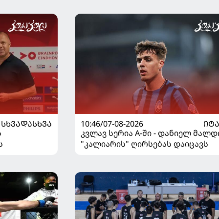
ᲡᲮᲕᲐᲓᲐᲡᲮᲕᲐ
10:46/07-08-2026
ᲘᲢ
ს
კვლავ სერია A-ში - დანიელ მალდ
ს
"კალიარის" ღირსებას დაიცავს