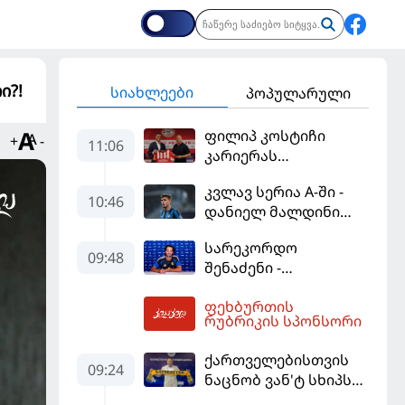
ი?!
სიახლეები
პოპულარული
ფილიპ კოსტიჩი
+
-
11:06
კარიერას
ერედივიონში
კვლავ სერია A-ში -
განაგრძობს
10:46
დანიელ მალდინი
"კალიარის"
სარეკორდო
ღირსებას დაიცავს
09:48
შენაძენი -
ტრაფორდი პრემიერ
ფეხბურთის
ლიგის მორიგ გუნდში
11:27
რუბრიკის სპონსორი
გადავიდა
ქართველებისთვის
09:24
ნაცნობ ვან'ტ სხიპს
ყაზახეთის ნაკრები