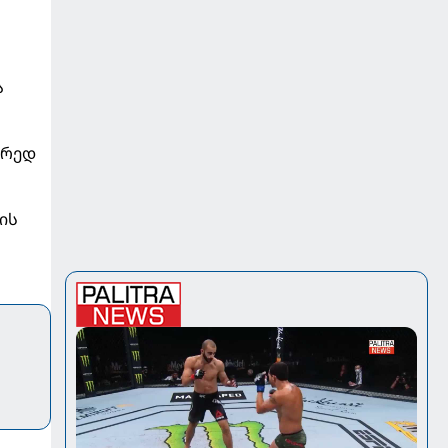
ა
ორედ
ის