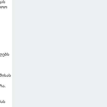
ვას
ოლოო
ღებს
შისას
რა.
მას