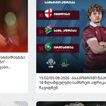
ᲡᲮᲕᲐᲓᲐᲡᲮᲕᲐ
ი" -
ფასი
15:02/05-08-2026
ᲐᲡᲐᲙᲝᲑᲠᲘᲕᲘ ᲜᲐᲙ
18-წლამდელები სამხრეთ აფრიკა
ჩავიდნენ