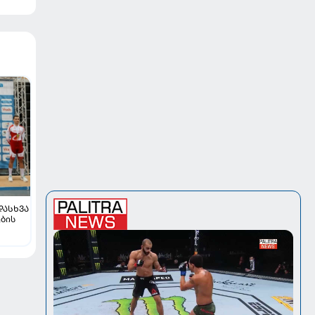
ᲓᲐᲡᲮᲕᲐ
ბის
ხლის