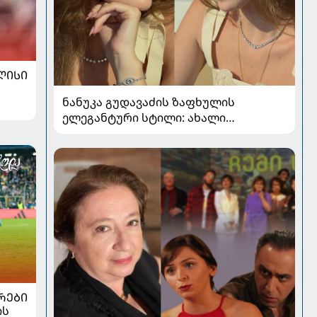
ᲚᲘᲡᲘ
ნანუკა გუდავაძის ზაფხულის
ელეგანტური სტილი: ახალი
ფოტოები, საზაფხულო განწყობა და
უნაკლო ბუნებრივობა
ᲠᲔᲑᲘ
ის