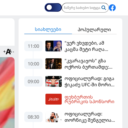
სიახლეები
პოპულარული
"ვერ ვხვდები, ამ
11:00
კაცმა მეტი რაღა
+
-
უნდა ჩაიდინოს?" -
"კვარავაჯოს" გზა
ფიგუ ინფანტინოს
10:00
ოქროს ბურთამდე:
გადადგომას
თანამედროვე
მოითხოვს
ოფიციალურად: გიგა
ქართული ზღაპარი
09:00
ჭიკაძე UFC-ში მორიგ
ბრძოლას
ფეხბურთის
სექტემბერში
12:58
რუბრიკის სპონსორი
გამართავს
ოფიციალურად:
08:30
თორნიკე შენგელია
"დუბაის"