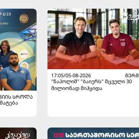
17:05/05-08-2026
ᲒᲔᲠᲛ
"ნაპოლიმ" "ბაიერს" მცველი 30
მილიონად მიჰყიდა
ᲕᲘᲘᲡ ᲡᲠᲝᲚᲐ
მატება