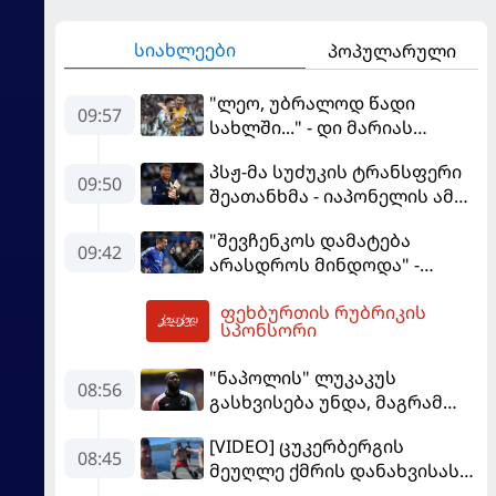
სიახლეები
პოპულარული
"ლეო, უბრალოდ წადი
09:57
სახლში..." - დი მარიას
ემოციური წერილი მესის
პსჟ-მა სუძუკის ტრანსფერი
09:50
შეათანხმა - იაპონელის ამ
სეზონის მომავალი
"შევჩენკოს დამატება
შევალიეს
09:42
არასდროს მინდოდა" -
გადაწყვეტილებაზე გადის
მოურინიომ უკრაინელის
ფეხბურთის რუბრიკის
ტრანსფერი გაიხსენა
10:01
სპონსორი
"ნაპოლის" ლუკაკუს
08:56
გასხვისება უნდა, მაგრამ
თურქებს თანხაზე ვერ
[VIDEO] ცუკერბერგის
უთანხმდება
08:45
მეუღლე ქმრის დანახვისას
გაოცებული დარჩა - მერაბ