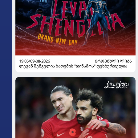
19:05/09-08-2026
ᲔᲠᲝᲕᲜᲣᲚᲘ ᲚᲘᲒᲐ
ლევან შენგელია ბათუმის "დინამოს" ფეხბურთელია