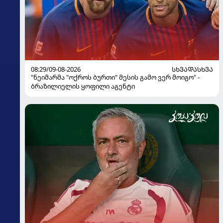
08:29/09-08-2026
ᲡᲮᲕᲐᲓᲐᲡᲮᲕᲐ
"ნეიმარმა "ოქროს ბურთი" მესის გამო ვერ მოიგო" -
ბრაზილიელის ყოფილი აგენტი