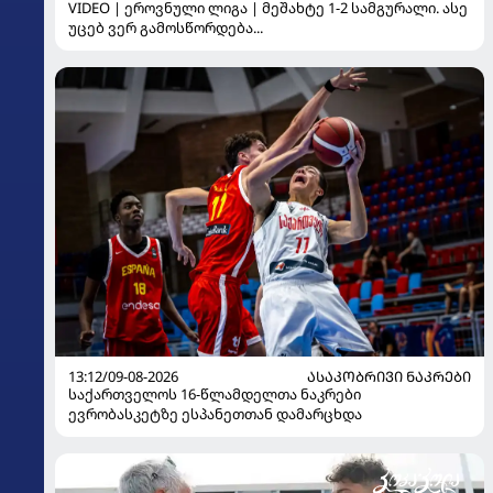
VIDEO | ეროვნული ლიგა | მეშახტე 1-2 სამგურალი. ასე
უცებ ვერ გამოსწორდება...
13:12/09-08-2026
ᲐᲡᲐᲙᲝᲑᲠᲘᲕᲘ ᲜᲐᲙᲠᲔᲑᲘ
საქართველოს 16-წლამდელთა ნაკრები
ევრობასკეტზე ესპანეთთან დამარცხდა