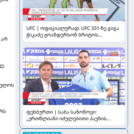
UFC | ოფიციალურად: UFC 331-ზე გიგა
ჭიკაძე ჟოანდერსონ ბრიტოს
 არ
დაუპირისპირდება
ე,
ველოს
რს
ფეხბურთი | საბა საზონოვი:
„ერთწლიანი იძულებითი პაუზის
შემდეგ ჩემთვის ყველა მატჩი
მნიშვნელოვანია“