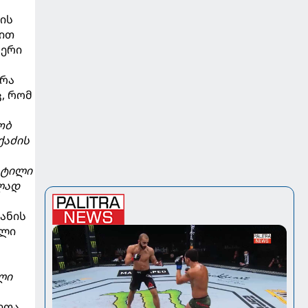
რის
ბით
ფერი
 რა
, რომ
ობ
ქაძის
სტილი
ულად
ანის
ელი
ლი
ეთა