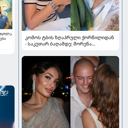
ᲡᲠᲝᲚᲐ
კომოს ტბის ზღაპრული ქორწილიდან
ება
- საკუთარ ბაღამდე: შორენა
ბეგაშვილი ახალი ფოტოები