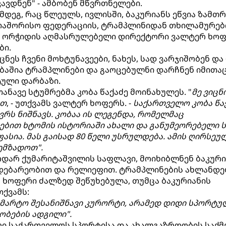
ავდნენ" - ამბობენ მწვრთნელები.
მდეგ, რაც წლეულს, ივლისში, ბაკურიანს ეწვია ზამთ
თაშორისო ფედერაციის, ტრამპლინიდან თხილამურე
ო ორჭიდის აღმასრულებელი დირექტორი ვალტერ ხო
ბი.
ცნეს ჩვენი მოხტუნავეები, ნახეს, სად ვარჯიშობენ და
ბაშია ტრამპლინები და გაოცებულნი დარჩნენ იმითაც
ტული დარბაზი.
ანავე სტუმრებმა კობა წაქაძე მოინახულეს. "
მე ვიცნ
ით
, - უთქვამს ვალტერ ხოფერს. -
საქართველო კობა წა
ვრს ნიშნავს. კობაა ის ლეგენდა, რომელმაც
ბით ხტომის ისტორიაში ახალი და განუმეორებელი 
ფასია. მას გაისად 80 წელი უსრულდება. ამის ღირსე
ემზადოთ".
ოდარ ქუმარიტაშვილის საფლავი, მოიხიბლნენ ბაკური
მდებარეობით და რელიეფით. ტრამპლინების ახლანდ
 ხოფერი ძალზედ შეწუხებულა, თუმცა ბაკურიანის
ქვამს:
ა მარტო შესანიშნავი კურორტი, არამედ დიდი სპორტუ
ობების ადგილი".
რი საქართველოს სპორტისა და ახალგაზრდობის საქმ