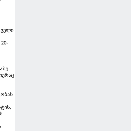
რველი
20-
აზე
რიერაც
კობას
ტის,
ს
რ