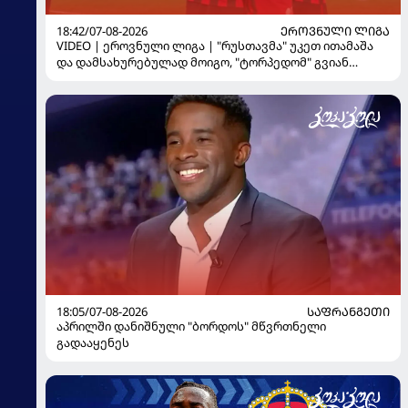
18:42/07-08-2026
ᲔᲠᲝᲕᲜᲣᲚᲘ ᲚᲘᲒᲐ
VIDEO | ეროვნული ლიგა | "რუსთავმა" უკეთ ითამაშა
და დამსახურებულად მოიგო, "ტორპედომ" გვიან
გაიღვიძა...
18:05/07-08-2026
ᲡᲐᲤᲠᲐᲜᲒᲔᲗᲘ
აპრილში დანიშნული "ბორდოს" მწვრთნელი
გადააყენეს