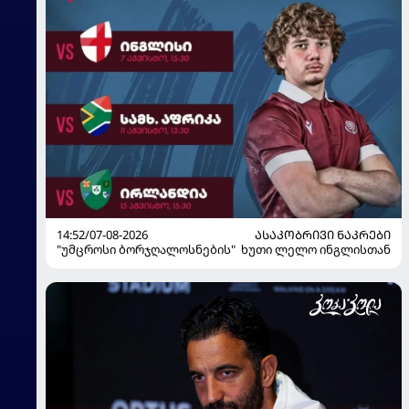
14:52/07-08-2026
ᲐᲡᲐᲙᲝᲑᲠᲘᲕᲘ ᲜᲐᲙᲠᲔᲑᲘ
"უმცროსი ბორჯღალოსნების" ხუთი ლელო ინგლისთან