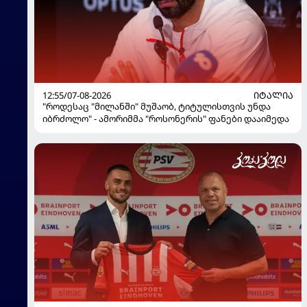
12:55/07-08-2026
ᲘᲢᲐᲚᲘᲐ
"როდესაც "მილანში" მუშაობ, ტიტულისთვის უნდა
იბრძოლო" - ამორიმმა "როსონერის" ფანები დააიმედა