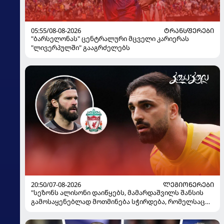
05:55/08-08-2026
ᲢᲠᲐᲜᲡᲤᲔᲠᲔᲑᲘ
"ბარსელონას" ცენტრალური მცველი კარიერას
"ლივერპულში" გააგრძელებს
20:50/07-08-2026
ᲚᲔᲒᲘᲝᲜᲔᲠᲔᲑᲘ
"სეზონს ალისონი დაიწყებს, მამარდაშვილს შანსის
გამოსაყენებლად მოთმინება სჭირდება, რომელსაც
100%-ით მიიღებს" - განაცხადა "ლივერპულის"
ყოფილმა მეკარემ