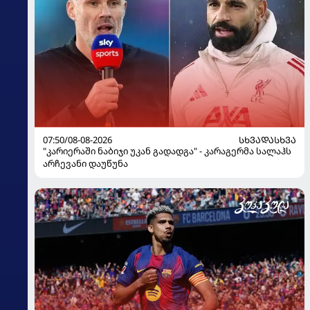
07:50/08-08-2026
ᲡᲮᲕᲐᲓᲐᲡᲮᲕᲐ
"კარიერაში ნაბიჯი უკან გადადგა" - კარაგერმა სალაჰს
არჩევანი დაუწუნა