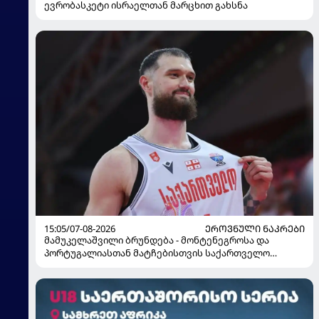
ევრობასკეტი ისრაელთან მარცხით გახსნა
15:05/07-08-2026
ᲔᲠᲝᲕᲜᲣᲚᲘ ᲜᲐᲙᲠᲔᲑᲘ
მამუკელაშვილი ბრუნდება - მონტენეგროსა და
პორტუგალიასთან მატჩებისთვის საქართველო
მზადებას 15 კალათბურთელით იწყებს