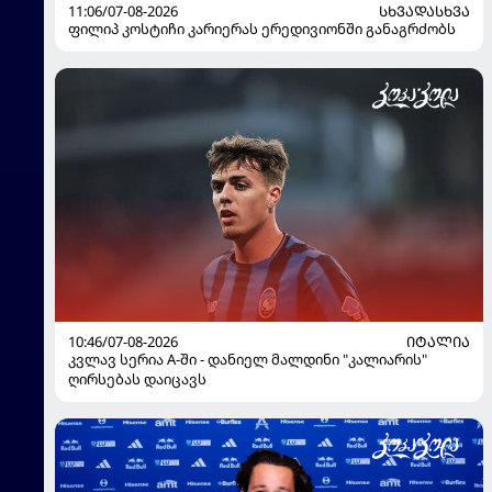
11:06/07-08-2026
ᲡᲮᲕᲐᲓᲐᲡᲮᲕᲐ
ფილიპ კოსტიჩი კარიერას ერედივიონში განაგრძობს
10:46/07-08-2026
ᲘᲢᲐᲚᲘᲐ
კვლავ სერია A-ში - დანიელ მალდინი "კალიარის"
ღირსებას დაიცავს