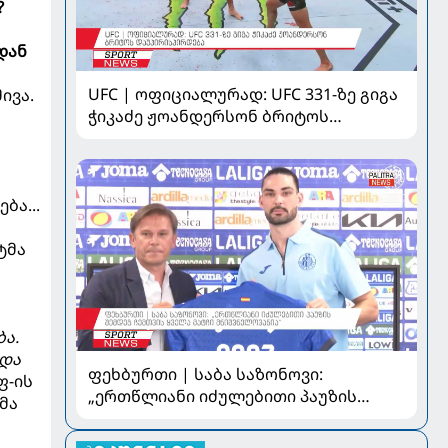
?
დან
UFC | ოფიციალურად: UFC 331-ზე გიგა
ივა.
ჭიკაძე ჟოანდერსონ ბრიტოს
დაუპირისპირდება
ბა...
ტმა
ბა.
 და
ფეხბურთი | საბა საზონოვი:
ფ-ის
„ერთწლიანი იძულებითი პაუზის
მა
შემდეგ ჩემთვის ყველა მატჩი
მნიშვნელოვანია“