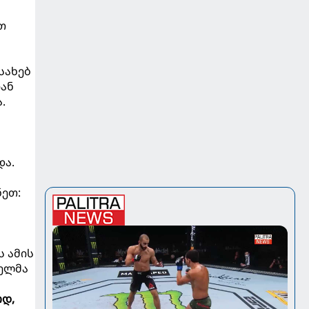
ათ
სახებ
იან
.
და.
ნეთ:
ს ამის
ნელმა
ოდ,