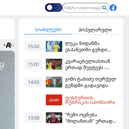
სიახლეები
პოპულარული
ლუკა ზიდანმა
+
-
15:02
ესპანეთში გუნდი
გამოიცვალა
კვარაცხელიასთან
15:01
ერთად შეუტევს -
მუნდიალის გმირი
ჯიმი ტაბიძე თურქულ
მალე პსჟ-ს
14:05
გუნდში გადავიდა
ფეხბურთელი
გახდება
ფეხბურთის
15:49
რუბრიკის სპონსორი
"ჩემი ოცნება
13:00
"მილანთან" ერთად
რაიმეს მოგება იყო" -