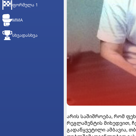
ᲤᲝᲠᲛᲣᲚᲐ 1
MMA
ᲡᲮᲕᲐᲓᲐᲡᲮᲕᲐ
არის საშიშროება, რომ ფ
რეგლამენტის მიხედვით, ჩ
გადაწყვეტილი ამბავია, თ