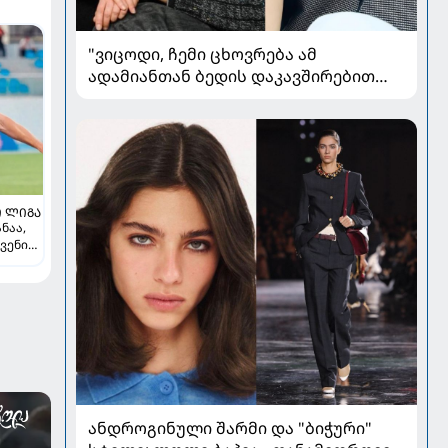
"ვიცოდი, ჩემი ცხოვრება ამ
ადამიანთან ბედის დაკავშირებით
რადიკალურად შეიცვლებოდა" - ნინო
ჟვანია დატო ევგენიძესთან
ქორწინებასა და ოჯახზე
 ᲚᲘᲒᲐ
ნაა,
ვენი
-
ლ
ანდროგინული შარმი და "ბიჭური"