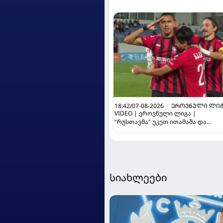
18:42/07-08-2026
ᲔᲠᲝᲕᲜᲣᲚᲘ ᲚᲘᲒ
VIDEO | ეროვნული ლიგა |
"რუსთავმა" უკეთ ითამაშა და
დამსახურებულად მოიგო,
"ტორპედომ" გვიან გაიღვიძა...
სიახლეები