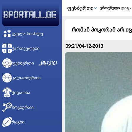
ᲤᲔᲮᲑᲣᲠᲗᲘ
ეროვნული ლიგა
რომან პოკორამ არ იც
ᲧᲕᲔᲚᲐ ᲡᲘᲐᲮᲚᲔ
09:21/04-12-2013
ᲥᲐᲠᲗᲕᲔᲚᲔᲑᲘ
ᲤᲔᲮᲑᲣᲠᲗᲘ
ᲙᲐᲚᲐᲗᲑᲣᲠᲗᲘ
ᲭᲘᲓᲐᲝᲑᲐ
ᲩᲝᲒᲑᲣᲠᲗᲘ
ᲠᲐᲒᲑᲘ