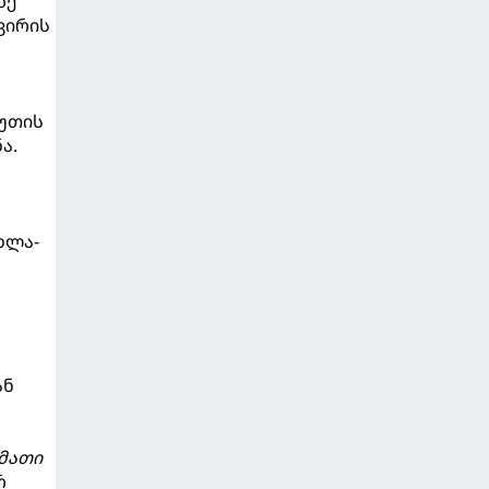
ზე
ვირის
უთის
ა.
ხლა-
ს
ან
მათი
რ