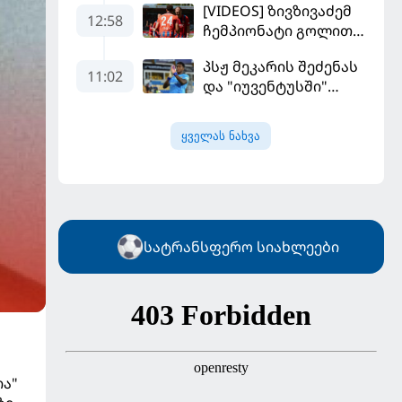
[VIDEOS] ზივზივაძემ
მოდრიჩმა
12:58
ჩემპიონატი გოლით,
"როსონერიში" თავის
"ჰაიდენჰაიმმა" კი
მისიაზე ისაუბრა
პსჟ მეკარის შეძენას
გამარჯვებით დაიწყო
11:02
და "იუვენტუსში"
განათხოვრებას
აპირებს
ყველას ნახვა
სატრანსფერო სიახლეები
ია"