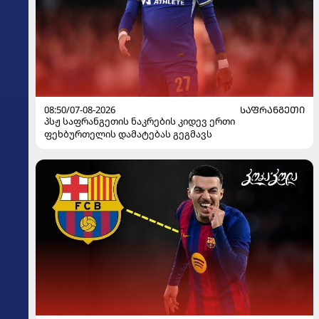
08:50/07-08-2026
ᲡᲐᲤᲠᲐᲜᲒᲔᲗᲘ
პსჟ საფრანგეთის ნაკრების კიდევ ერთი
ფეხბურთელის დამატებას გეგმავს