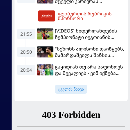
მცველი კარიერას
"ლივერპულში"
ფეხბურთის რუბრიკის
გააგრძელებს
08:50
სპონსორი
[VIDEOS] ნიდერლანდების
21:55
ჩემპიონატი იეგოიანის
გოლით გაიხსნა - ის მატჩის
"სეზონს ალისონი დაიწყებს,
MVP გახდა
20:50
მამარდაშვილს შანსის
გამოსაყენებლად
გაყიდიან თუ არა საფონოვს
მოთმინება სჭირდება,
20:04
და შევალიეს - ვინ იქნება
რომელსაც 100%-ით
პსჟ-ს ძირითადი მეკარე?
მიიღებს" - განაცხადა
"ლივერპულის" ყოფილმა
ყველას ნახვა
მეკარემ