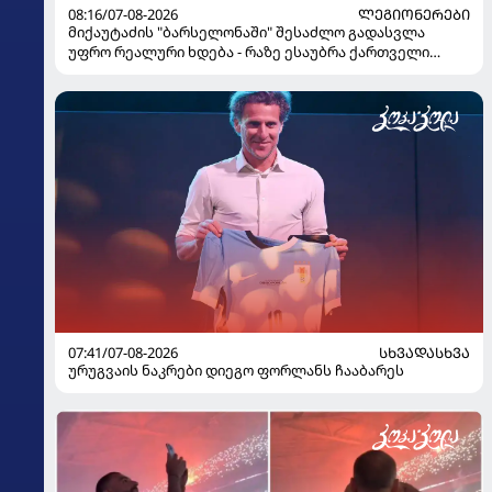
08:16/07-08-2026
ᲚᲔᲒᲘᲝᲜᲔᲠᲔᲑᲘ
მიქაუტაძის "ბარსელონაში" შესაძლო გადასვლა
უფრო რეალური ხდება - რაზე ესაუბრა ქართველი
კატალონიელთა მთავარ მწვრთნელს
07:41/07-08-2026
ᲡᲮᲕᲐᲓᲐᲡᲮᲕᲐ
ურუგვაის ნაკრები დიეგო ფორლანს ჩააბარეს