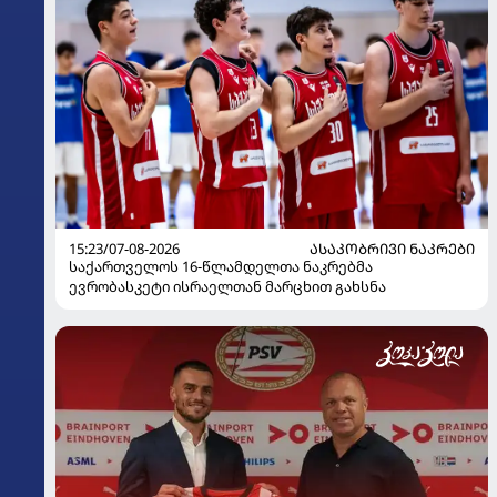
15:23/07-08-2026
ᲐᲡᲐᲙᲝᲑᲠᲘᲕᲘ ᲜᲐᲙᲠᲔᲑᲘ
საქართველოს 16-წლამდელთა ნაკრებმა
ევრობასკეტი ისრაელთან მარცხით გახსნა