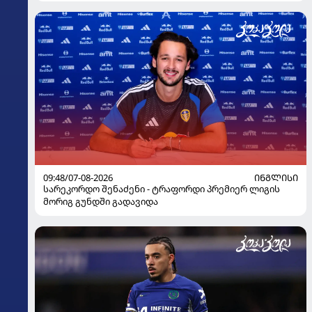
09:48/07-08-2026
ᲘᲜᲒᲚᲘᲡᲘ
სარეკორდო შენაძენი - ტრაფორდი პრემიერ ლიგის
მორიგ გუნდში გადავიდა