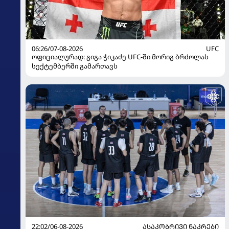
06:26/07-08-2026
UFC
ოფიციალურად: გიგა ჭიკაძე UFC-ში მორიგ ბრძოლას
სექტემბერში გამართავს
22:02/06-08-2026
ᲐᲡᲐᲙᲝᲑᲠᲘᲕᲘ ᲜᲐᲙᲠᲔᲑᲘ