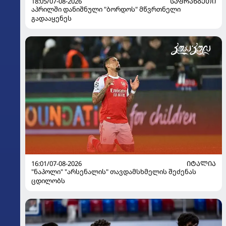
18:05/07-08-2026
ᲡᲐᲤᲠᲐᲜᲒᲔᲗᲘ
აპრილში დანიშნული "ბორდოს" მწვრთნელი
გადააყენეს
16:01/07-08-2026
ᲘᲢᲐᲚᲘᲐ
"ნაპოლი" "არსენალის" თავდამსხმელის შეძენას
ცდილობს