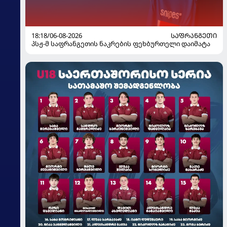
18:18/06-08-2026
ᲡᲐᲤᲠᲐᲜᲒᲔᲗᲘ
პსჟ-მ საფრანგეთის ნაკრების ფეხბურთელი დაიმატა