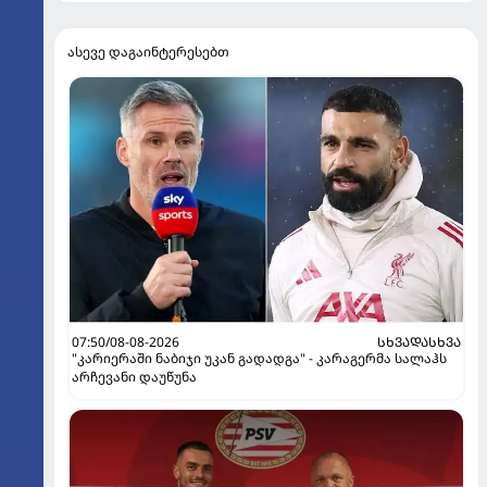
ასევე დაგაინტერესებთ
07:50/08-08-2026
ᲡᲮᲕᲐᲓᲐᲡᲮᲕᲐ
"კარიერაში ნაბიჯი უკან გადადგა" - კარაგერმა სალაჰს
არჩევანი დაუწუნა