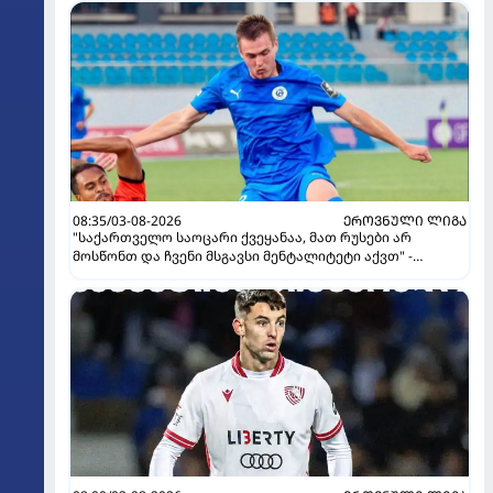
08:35/03-08-2026
ᲔᲠᲝᲕᲜᲣᲚᲘ ᲚᲘᲒᲐ
"საქართველო საოცარი ქვეყანაა, მათ რუსები არ
მოსწონთ და ჩვენი მსგავსი მენტალიტეტი აქვთ" -
ინტერვიუ "გაგრას" უკრაინელ ფორვარდთან