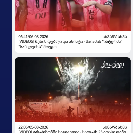
06:41/06-08-2026
ᲡᲮᲕᲐᲓᲐᲡᲮᲕᲐ
[VIDEOS] მესის დუბლი და ასისტი - მაიამის "ინტერმა"
"სან ლუისს" მოუგო
22:05/05-08-2026
ᲡᲮᲕᲐᲓᲐᲡᲮᲕᲐ
[VIDEO] ტრაპიზონში საგიჟეთია - სალაჰს 25 ათასი ფანი