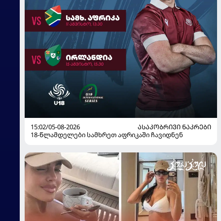
15:02/05-08-2026
ᲐᲡᲐᲙᲝᲑᲠᲘᲕᲘ ᲜᲐᲙᲠᲔᲑᲘ
18-წლამდელები სამხრეთ აფრიკაში ჩავიდნენ