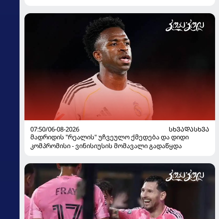
07:50/06-08-2026
ᲡᲮᲕᲐᲓᲐᲡᲮᲕᲐ
მადრიდის "რეალის" უჩვეულო ქმედება და დიდი
კომპრომისი - ვინისიუსის მომავალი გადაწყდა