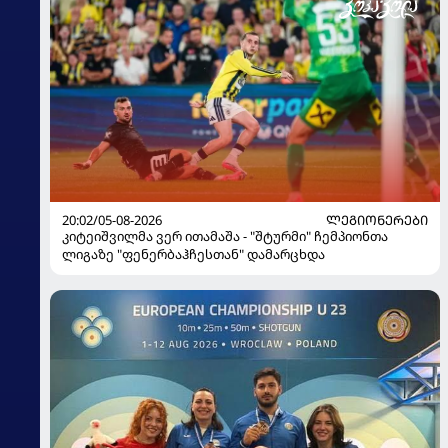
20:02/05-08-2026
ᲚᲔᲒᲘᲝᲜᲔᲠᲔᲑᲘ
კიტეიშვილმა ვერ ითამაშა - "შტურმი" ჩემპიონთა
ლიგაზე "ფენერბაჰჩესთან" დამარცხდა