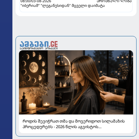
08:00/03-08-2026
ᲔᲠᲝᲕᲜᲣᲚᲘ ᲚᲘᲒᲐ
"იბერიამ" "ლეგანესიდან" მცველი დაიმატა
როდის შევიჭრათ თმა და მოვერიდოთ სილამაზის
პროცედურებს - 2026 წლის აგვისტოს
ასტროლოგიური გზამკვლევი