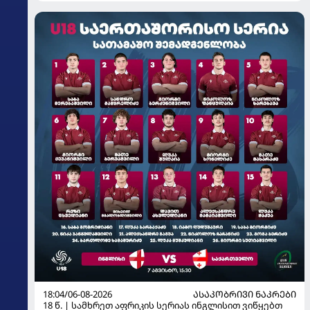
18:04/06-08-2026
ᲐᲡᲐᲙᲝᲑᲠᲘᲕᲘ ᲜᲐᲙᲠᲔᲑᲘ
18 წ. | სამხრეთ აფრიკის სერიას ინგლისით ვიწყებთ