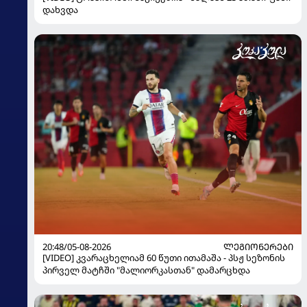
დახვდა
20:48/05-08-2026
ᲚᲔᲒᲘᲝᲜᲔᲠᲔᲑᲘ
[VIDEO] კვარაცხელიამ 60 წუთი ითამაშა - პსჟ სეზონის
პირველ მატჩში "მალიორკასთან" დამარცხდა