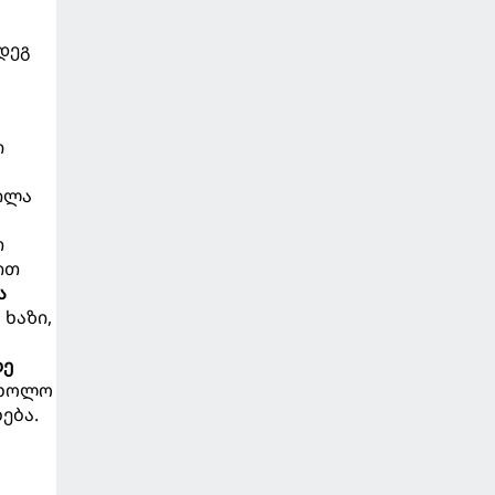
მდეგ
ი
ილა
თ
ით
ა
ხაზი,
დე
, ხოლო
ება.