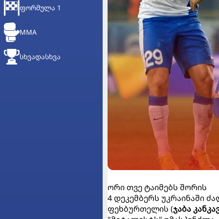
ᲤᲝᲠᲛᲣᲚᲐ 1
MMA
ᲡᲮᲕᲐᲓᲐᲡᲮᲕᲐ
ორი თვე ტაიმებს შორის
4 დეკემბერს უკრაინაში ძა
ფეხბურთელის (
ჯაბა კანკა