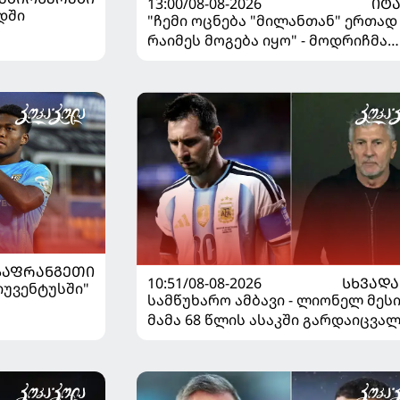
13:00/08-08-2026
ᲘᲢ
დში
"ჩემი ოცნება "მილანთან" ერთად
რაიმეს მოგება იყო" - მოდრიჩმა
"როსონერიში" თავის მისიაზე
ისაუბრა
ᲡᲐᲤᲠᲐᲜᲒᲔᲗᲘ
10:51/08-08-2026
ᲡᲮᲕᲐᲓᲐ
"იუვენტუსში"
სამწუხარო ამბავი - ლიონელ მეს
მამა 68 წლის ასაკში გარდაიცვა