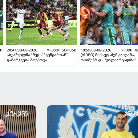
Ი
20:41/08-08-2026
ᲚᲔᲒᲘᲝᲜᲔᲠᲔᲑᲘ
19:59/08-08-2026
ᲚᲔᲒᲘᲝᲜ
აბუაშვილმა "მეცს" "გენგამთან"
[VIDEO] მიქაუტაძემ გაიტანა,
გამარჯვება მოუპოვა
ოსიმენმაც - "ვილიარეალმა"
სტამბოლში "გალათასარაის"
მოუგო