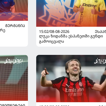
ᲒᲔᲠᲛᲐᲜᲘᲐ
არე
15:02/08-08-2026
ᲔᲡᲞᲐ
ლუკა ზიდანმა ესპანეთში გუნდი
გამოიცვალა
ᲔᲒᲘᲝᲜᲔᲠᲔᲑᲘ