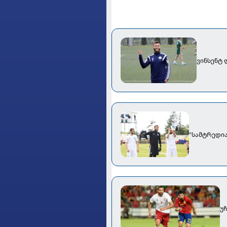
ვინსენტ
"სამტრედია
უ