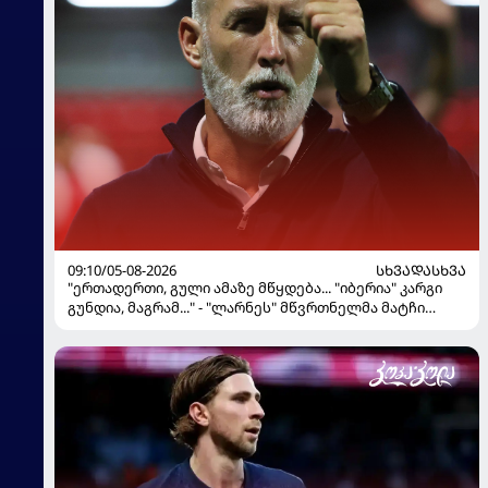
09:10/05-08-2026
ᲡᲮᲕᲐᲓᲐᲡᲮᲕᲐ
"ერთადერთი, გული ამაზე მწყდება... "იბერია" კარგი
გუნდია, მაგრამ..." - "ლარნეს" მწვრთნელმა მატჩი
შეაფასა და თბილისში თავდაჯერებული გუნდი
მოჰყავს