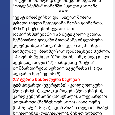
14 ტურში მხოლოდ მეოთხედ მოხდა, რომ
"ტოტენჰემმა" თამაშში 2 გოლი გაიტანა.
* * *
"ვესტ ბრომვიჩსა" და "სიტის" შორის
ტრადიციული შედეგიანი მატჩი გაიმართა.
42%-ზე მეტ შემთხვევაში მათ
დაპირისპირებაში 4 ან მეტი გოლი გადის.
ჩემპიონთა ლიგაში მოთამაშე ინგლისური
კლუბებისგან "სიტი" პირველი აღმოჩნდა,
რომელმაც "ბრომვიჩის" დამარცხება შეძლო.
14 ტურის შემდეგ "ბრომვიჩს" იმდენივე გოლი
აქვს გატანილი (17), რამდენიც "სიტის"
ბომბარდირებს: სერხიო აგუეროსა (11) და
ალვარო ნეგრედოს (6).
XIV ტურის სიმბოლური ნაკრები
ტიმ ჰოვარდი (ევერტონი) - კაილ უოლკერი
(ტოტენჰემი), ვლად კირიკეში (ტოტენჰემი),
კარლ ჯენკინსონი (არსენალი), ალექსანდარ
კოლაროვი (მანჩესტერ სიტი) - იაია ტურე
(მანჩესტერ სიტი), ედენ აზარი (ჩელსი), რაჰემ
სტერლინგი (ლივერპული), მესუთ იოზილი