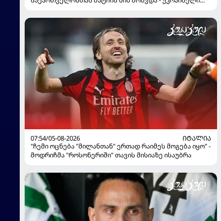
საქართველოსთან მატჩის წინ მოხვდა - უკრაინელი
ჟურნალისტი ფეხბურთელის დისკვალიფიკაციაზე
ინფორმაციას ავრცელებს
07:54/05-08-2026
ᲘᲢᲐᲚᲘᲐ
"ჩემი ოცნება "მილანთან" ერთად რაიმეს მოგება იყო" -
მოდრიჩმა "როსონერიში" თავის მისიაზე ისაუბრა