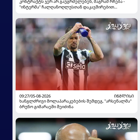
კონტრაქტს ჯერ არ გაუგრძელებენ, მაგრამ რჩება -
"ინტერმა" ჩალღანოღლუსთან დაკავშირებით
გადაწყვეტილება მიიღო
09:27/05-08-2026
ᲘᲜᲒᲚᲘᲡᲘ
ხანგლძრივი მოლაპარაკებების შემდეგ, "არსენალმა"
ბრუნო გიმარაეში შეიძინა