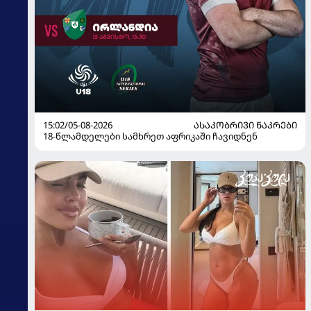
15:02/05-08-2026
ᲐᲡᲐᲙᲝᲑᲠᲘᲕᲘ ᲜᲐᲙᲠᲔᲑᲘ
18-წლამდელები სამხრეთ აფრიკაში ჩავიდნენ