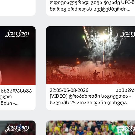
ოფიციალურად: გიგა ჭიკაძე UFC-შ
მორიგ ბრძოლას სექტემბერში
გამართავს
22:05/05-08-2026
ᲡᲮᲕᲐᲓᲐ
ᲡᲮᲕᲐᲓᲐᲡᲮᲕᲐ
[VIDEO] ტრაპიზონში საგიჟეთია -
ეულო
სალაჰს 25 ათასი ფანი დახვდა
მისი -
დაწყდა