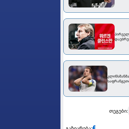
პირველ
დაუბრუ
კლინსმანმა
საფრანგეთ
თეგები:
გაზიარება: