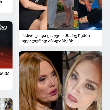
ი
"სპორტი და ქალური მხარე ჩემში
იდეალურად აბალანსებს
ერთმანეთს" - ლიანა ჯოჯუა
მეუღლეზე, მომავლის გეგმებსა და
სიყვარულზე
ᲡᲮᲕᲐ