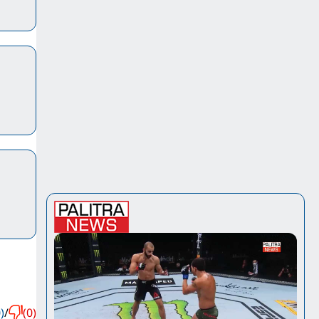
)
/
(0)