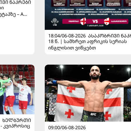
ᲘᲕᲘ ᲜᲐᲙᲠᲔᲑᲘ
ბი
ტაპზე – A
 იწყებს
18:04/06-08-2026
ᲐᲡᲐᲙᲝᲑᲠᲘᲕᲘ ᲜᲐᲙ
18 წ. | სამხრეთ აფრიკის სერიას
ინგლისით ვიწყებთ
ᲮᲔᲚᲑᲣᲠᲗᲘ
 - კვიპროსიც
09:00/06-08-2026