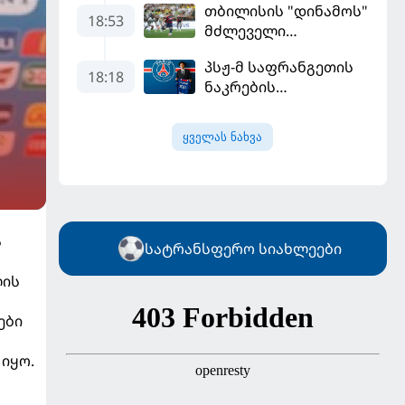
თბილისის "დინამოს"
18:53
მძლეველი
"ჟალგირისი" სახლში
პსჟ-მ საფრანგეთის
"ჰაიდუკთან"
18:18
ნაკრების
განადგურდა
ფეხბურთელი
დაიმატა
ყველას ნახვა
ს
სატრანსფერო სიახლეები
ლის
ები
 იყო.