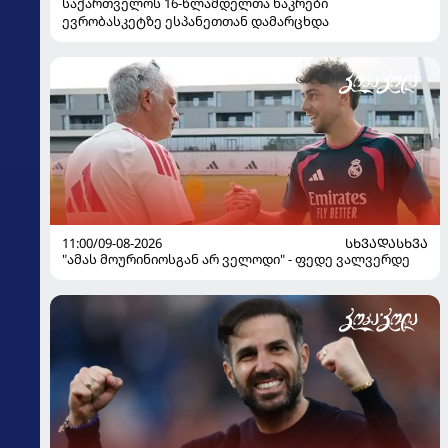
საქართველოს 16-წლამდელთა ნაკრები
ევრობასკეტზე ესპანეთთან დამარცხდა
11:00/09-08-2026
ᲡᲮᲕᲐᲓᲐᲡᲮᲕᲐ
"ამას მოურინიოსგან არ ველოდი" - ფედე ვალვერდე