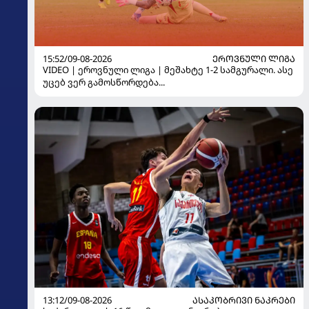
15:52/09-08-2026
ᲔᲠᲝᲕᲜᲣᲚᲘ ᲚᲘᲒᲐ
VIDEO | ეროვნული ლიგა | მეშახტე 1-2 სამგურალი. ასე
უცებ ვერ გამოსწორდება...
13:12/09-08-2026
ᲐᲡᲐᲙᲝᲑᲠᲘᲕᲘ ᲜᲐᲙᲠᲔᲑᲘ