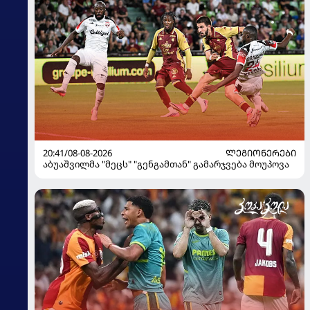
20:41/08-08-2026
ᲚᲔᲒᲘᲝᲜᲔᲠᲔᲑᲘ
აბუაშვილმა "მეცს" "გენგამთან" გამარჯვება მოუპოვა