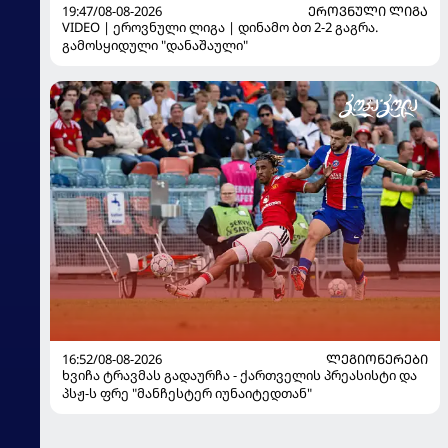
19:47/08-08-2026
ᲔᲠᲝᲕᲜᲣᲚᲘ ᲚᲘᲒᲐ
VIDEO | ეროვნული ლიგა | დინამო ბთ 2-2 გაგრა.
გამოსყიდული "დანაშაული"
16:52/08-08-2026
ᲚᲔᲒᲘᲝᲜᲔᲠᲔᲑᲘ
ხვიჩა ტრავმას გადაურჩა - ქართველის პრეასისტი და
პსჟ-ს ფრე "მანჩესტერ იუნაიტედთან"