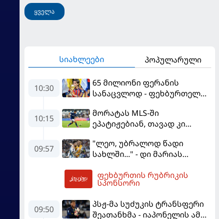
ყველა
სიახლეები
პოპულარული
65 მილიონი ფერანის
10:30
სანაცვლოდ - ფეხბურთელს
პსჟ-ში სურს, "ბარსა" კი
მორატას MLS-ში
სოლიდური თანხის მიღებას
10:15
ეპატიჟებიან, თავად კი
გეგმავს
ფაბრეგასის
"ლეო, უბრალოდ წადი
გადაწყვეტილებას ელის
09:57
სახლში..." - დი მარიას
ემოციური წერილი მესის
ფეხბურთის რუბრიკის
10:47
სპონსორი
პსჟ-მა სუძუკის ტრანსფერი
09:50
შეათანხმა - იაპონელის ამ