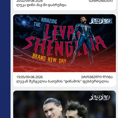
20:02/09-08-2026
ᲡᲐᲤᲠᲐᲜᲒᲔᲗᲘ
ლუკა დინი პსჟ-ში დაბრუნდა
19:05/09-08-2026
ᲔᲠᲝᲕᲜᲣᲚᲘ ᲚᲘᲒᲐ
ლევან შენგელია ბათუმის "დინამოს" ფეხბურთელია