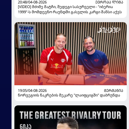
20:48/04-08-2026
ᲔᲕᲠᲝᲞᲐ ᲚᲘᲒᲐ
[VIDEO] მძიმე მატჩი, შედეგი სასურველი - "იბერია
1999"-ს მომდევნო რაუნდში გასვლის კარგი შანსი აქვს
19:05/04-08-2026
ᲒᲔᲠᲛᲐᲜᲘᲐ
ნორვეგიის ნაკრების მეკარე "ლაიფციგში" დაბრუნდა