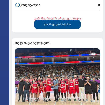
კომენტარები
0
კომენტარი ჯერ არ გაკეთებულა
დაამატე კომენტარი
ასევე დაგაინტერესებთ