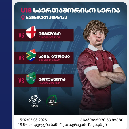
15:02/05-08-2026
ᲐᲡᲐᲙᲝᲑᲠᲘᲕᲘ ᲜᲐᲙᲠᲔᲑᲘ
18-წლამდელები სამხრეთ აფრიკაში ჩავიდნენ