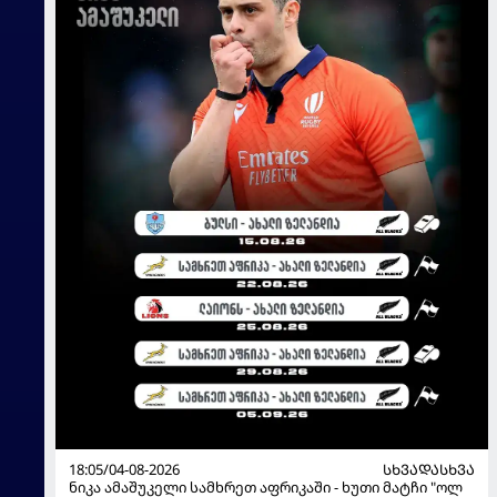
18:05/04-08-2026
ᲡᲮᲕᲐᲓᲐᲡᲮᲕᲐ
ნიკა ამაშუკელი სამხრეთ აფრიკაში - ხუთი მატჩი "ოლ