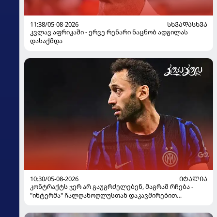
11:38/05-08-2026
ᲡᲮᲕᲐᲓᲐᲡᲮᲕᲐ
კვლავ აფრიკაში - ერვე რენარი ნაცნობ ადგილას
დასაქმდა
10:30/05-08-2026
ᲘᲢᲐᲚᲘᲐ
კონტრაქტს ჯერ არ გაუგრძელებენ, მაგრამ რჩება -
"ინტერმა" ჩალღანოღლუსთან დაკავშირებით
გადაწყვეტილება მიიღო