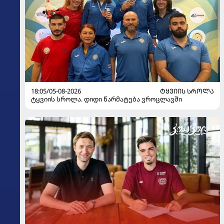
18:05/05-08-2026
ᲢᲧᲕᲘᲘᲡ ᲡᲠᲝᲚᲐ
ტყვიის სროლა. დიდი წარმატება ვროცლავში