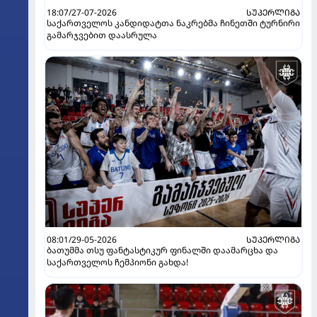
18:07/27-07-2026
ᲡᲣᲞᲔᲠᲚᲘᲒᲐ
საქართველოს კანდიდატთა ნაკრებმა ჩინეთში ტურნირი
გამარჯვებით დაასრულა
08:01/29-05-2026
ᲡᲣᲞᲔᲠᲚᲘᲒᲐ
ბათუმმა თსუ ფანტასტიკურ ფინალში დაამარცხა და
საქართველოს ჩემპიონი გახდა!