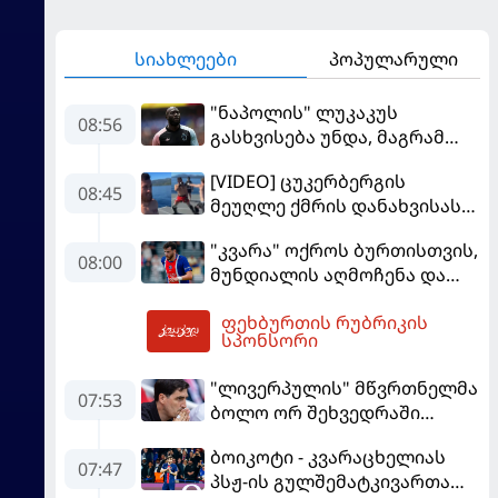
სიახლეები
პოპულარული
"ნაპოლის" ლუკაკუს
08:56
გასხვისება უნდა, მაგრამ
თურქებს თანხაზე ვერ
[VIDEO] ცუკერბერგის
უთანხმდება
08:45
მეუღლე ქმრის დანახვისას
გაოცებული დარჩა - მერაბ
"კვარა" ოქროს ბურთისთვის,
დვალიშვილი Facebook-ის
08:00
მუნდიალის აღმოჩენა და
დამფუძნებელს
სკანდალში მოხვედრილი
დაუპირისპირდა
ფეხბურთის რუბრიკის
მსაჯი - ევროპის სუპერთასის
09:05
სპონსორი
PREVIEW
"ლივერპულის" მწვრთნელმა
07:53
ბოლო ორ შეხვედრაში
მარცხის მიზეზი დაასახელა
ბოიკოტი - კვარაცხელიას
07:47
პსჟ-ის გულშემატკივართა