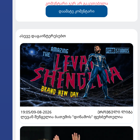
კომენტარი ჯერ არ გაკეთებულა
დაამატე კომენტარი
ასევე დაგაინტერესებთ
19:05/09-08-2026
ᲔᲠᲝᲕᲜᲣᲚᲘ ᲚᲘᲒᲐ
ლევან შენგელია ბათუმის "დინამოს" ფეხბურთელია