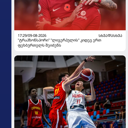
17:29/09-08-2026
ᲡᲮᲕᲐᲓᲐᲡᲮᲕᲐ
"ტრაპზონსპორი" "ლივერპულის" კიდევ ერთ
ფეხბურთელს შეიძენს