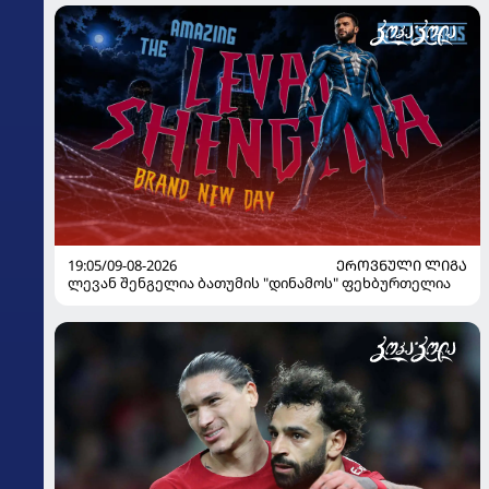
19:05/09-08-2026
ᲔᲠᲝᲕᲜᲣᲚᲘ ᲚᲘᲒᲐ
ლევან შენგელია ბათუმის "დინამოს" ფეხბურთელია