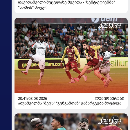
დავითაშვილი შეცვლაზე შევიდა - "სენტ-ეტიენმა"
"სოშოს" მოუგო
20:41/08-08-2026
ᲚᲔᲒᲘᲝᲜᲔᲠᲔᲑᲘ
აბუაშვილმა "მეცს" "გენგამთან" გამარჯვება მოუპოვა