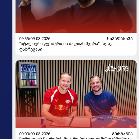
09:55/09-08-2026
ᲡᲮᲕᲐᲓᲐᲡᲮᲕᲐ
"იტალიური ფეხბურთის ძალიან მჯერა" - სესკ
ფაბრეგასი
09:00/09-08-2026
ᲒᲔᲠᲛᲐᲜᲘᲐ
ნორვეგიის ნაკრების მეკარე "ლაიფციგში" დაბრუნდა