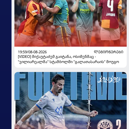
19:59/08-08-2026
ᲚᲔᲒᲘᲝᲜᲔᲠᲔᲑᲘ
[VIDEO] მიქაუტაძემ გაიტანა, ოსიმენმაც -
"ვილიარეალმა" სტამბოლში "გალათასარაის" მოუგო