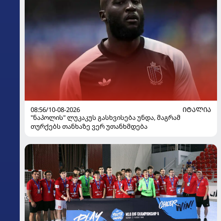
08:56/10-08-2026
ᲘᲢᲐᲚᲘᲐ
"ნაპოლის" ლუკაკუს გასხვისება უნდა, მაგრამ
თურქებს თანხაზე ვერ უთანხმდება