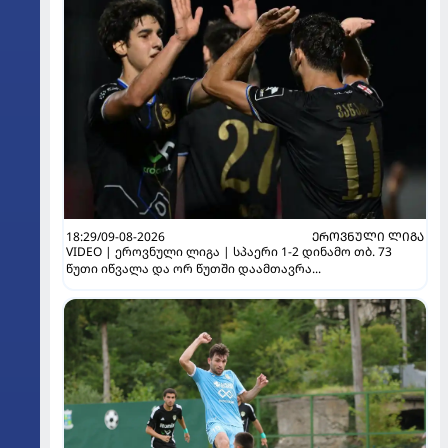
18:29/09-08-2026
ᲔᲠᲝᲕᲜᲣᲚᲘ ᲚᲘᲒᲐ
VIDEO | ეროვნული ლიგა | სპაერი 1-2 დინამო თბ. 73
წუთი იწვალა და ორ წუთში დაამთავრა...