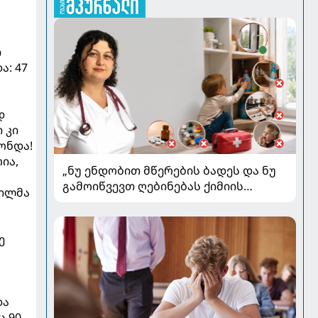
ი
ა: 47
დ
 კი
ონდა!
ია,
„ნუ ენდობით მწერების ბადეს და ნუ
გამოიწვევთ ღებინებას ქიმიის
დილმა
გადაყლაპვისას“ - როგორ ვიხსნათ
ბავშვი კრიტიკულ სიტუაციაში,
პედიატრ სალომე ახვლედიანის
ე
რჩევები
და
ც 90