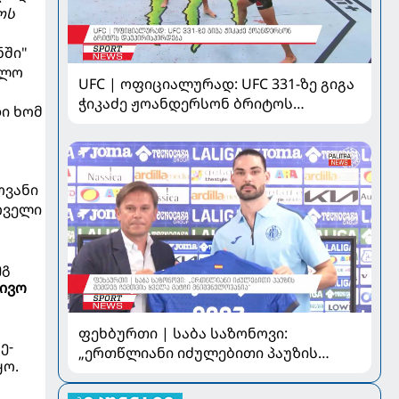
ოს
ნში"
ოლო
UFC | ოფიციალურად: UFC 331-ზე გიგა
ჭიკაძე ჟოანდერსონ ბრიტოს
ი ხომ
დაუპირისპირდება
ოვანი
რველი
ეგ
ივო
ფეხბურთი | საბა საზონოვი:
ე-
„ერთწლიანი იძულებითი პაუზის
ყო.
შემდეგ ჩემთვის ყველა მატჩი
მნიშვნელოვანია“