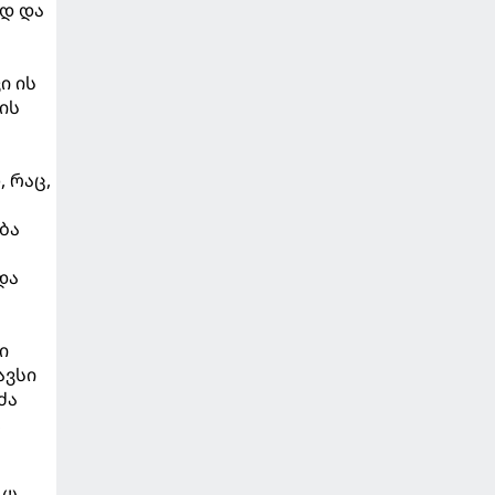
ოდ და
ი ის
ის
 რაც,
ბა
და
ი
ავსი
ძა
,