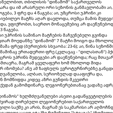
ანელობით, თბილისის "დინამომ" საქართველოს
ტარა და იმ არასრული ორი სეზონის განმავლობაში აი,
გება, 3 ფრე და 4 წაგება; აი, უმცროსი უჰრინი კი
აიუბილეო მატჩს აღარ დაელოდა, თუმცა მამის შედეგ
 და, ვფიქრობთ, საერთო მონაცემებიც არ დაეწუნებოდ
3 წაგება.
ი უჰრინის საშინაო მატჩების მაჩვენებელი გვინდა
კუთარ მოედანზე "დინამომ" 7 მატჩი მოიგო და მხოლო
შა ფრედ (ბურთების სხვაობა: 23-6); აი, წინა სეზონში
 მაშინაც ერთადერთი ფრე (კვლავაც - "დილასთან") ჰქ
ცროს უჰრინს შედეგები არ დაეწუნებოდა; რაც მთავარ
ამთავრა, მაგრამ ყველაფერი ხომ მხოლოდ შიდა
რ იზომება? ანუ ამ ზაფხულს ევროტურნირებზე განც
ძღვანელობა, ალბათ, სერიოზულად დააფიქრა და,
ნ მომწიფდა კიდეც აზრი გუნდის მკვეთრი
აქედან გამომდინარე, ლეგიონერებთანაც ვადაზე ადრ
"დინამოს" ხელმძღვანელები ასეთი გადაწყვეტილების
: ძვირად ღირებული ლეგიონერებით საქართველოს
ილი საქმე კი არის, მაგრამ ეს საკმარისი არ აღმოჩნ
აკვალიფიკაციო ეტაპზე რუმინული "სტიაუას" (რომელი