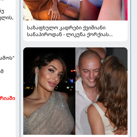
ნუ
ელის,
საზაფხულო კადრები ქვიშიანი
სანაპიროდან - ლიკუნა ქორქიას
არდადეგები მეუღლესთან ერთად
ამოს"
ომ
რიაში