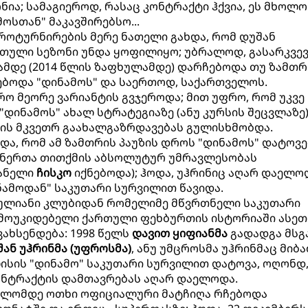
ნია; სამაგიეროდ, რასაც კონტრაქტი ჰქვია, ეს მხოლ
სთან" მაკავშირებსო...
როტურნირების მერე ნათელი გახდა, რომ დუშან
თული სეზონი უნდა ყოფილიყო; უბრალოდ, გასარკვევ
ამდე (2014 წლის ზაფხულამდე) დარჩებოდა თუ ზამთრ
ებოდა "დინამოს" და საერთოდ, საქართველოს.
რო მეორე ვარიანტის გვჯეროდა; მით უფრო, რომ უკვე
დინამოს" ახალ სტრატეგიაზე (ანუ კურსის შეცვლაზე),
დის მკვეთრ გაახალგაზრდავებას გულისხმობდა.
ნდა, რომ ამ ზამთრის პაუზის დროს "დინამოს" დატოვე
ონერთა თითქმის აბსოლუტურ უმრავლესობას
პანელი
ჩისკო
იქნებოდა); ჰოდა, უჰრინიც აღარ დაელო
ამოდან" საკუთარი სურვილით წავიდა.
იტულიანი კლუბიდან რომელიმე მწვრთნელი საკუთარი
მოუკიდებელი ქართული ფეხბურთის ისტორიაში ასეთ
ახსენდება: 1998 წელს
დავით ყიფიანმა
გადადგა მსგ
ან უჰრინმა (უფროსმა)
, ანუ უმცროსმა უჰრინმაც მიბა
ისის "დინამო" საკუთარი სურვილით დატოვა, ოღონდ
კონტრაქტის დამთავრებას აღარ დაელოდა.
ბოლომდე ოთხი ოფიციალური მატჩიღა რჩებოდა