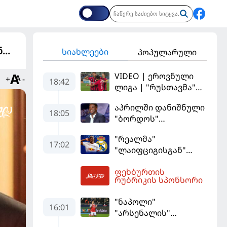
..
სიახლეები
პოპულარული
VIDEO | ეროვნული
+
-
18:42
ლიგა | "რუსთავმა"
უკეთ ითამაშა და
აპრილში დანიშნული
დამსახურებულად
18:05
"ბორდოს"
მოიგო, "ტორპედომ"
მწვრთნელი
გვიან გაიღვიძა...
"რეალმა"
გადააყენეს
17:02
"ლაიფციგისგან"
შემტევი 140
ფეხბურთის
მილიონად შეიძინა
20:02
რუბრიკის სპონსორი
"ნაპოლი"
16:01
"არსენალის"
თავდამსხმელის