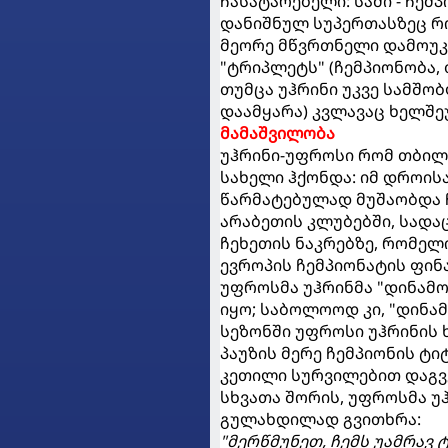
ჩასატარებელი: სამი - ჩემპ
დანიშნულ სუპერთასზეც რო
მეორე მწვრთნელი დამოუკ
"ტრიპლეტს" (ჩემპიონობა, 
თუმცა უჰრინი უკვე სამშო
დაამყარა) კვლავაც ხელშე
მამაშვილობა
უჰრინი-უფროსი რომ თბილ
სახელი ჰქონდა: იმ დროის
წარმატებულად მუშაობდა ჩ
არაბეთის კლუბებში, სადა
ჩეხეთის ნაკრებზე, რომელ
ევროპის ჩემპიონატის ფინ
უფროსმა უჰრინმა "დინამო"
იყო; საბოლოოდ კი, "დინამ
სეზონში უფროსი უჰრინის
პაუზის მერე ჩემპიონის ტ
კეთილი სურვილებით დაგვ
სხვათა შორის, უფროსმა უ
გულახდილად გვითხრა:
"მერწმუნეთ, ჩემს უამრავ