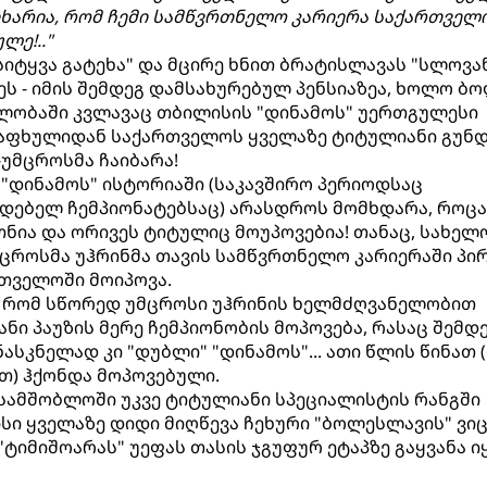
იხარია, რომ ჩემი სამწვრთნელო კარიერა საქართველ
ლე!.."
სიტყვა გატეხა" და მცირე ხნით ბრატისლავას "სლოვა
ა ეს - იმის შემდეგ დამსახურებულ პენსიაზეა, ხოლო ბ
ვლობაში კვლავაც თბილისის "დინამოს" უერთგულესი
 ზაფხულიდან საქართველოს ყველაზე ტიტულიანი გუნდ
-უმცროსმა ჩაიბარა!
, "დინამოს" ისტორიაში (საკავშირო პერიოდსაც
დებელ ჩემპიონატებსაც) არასდროს მომხდარა, როცა
თნია და ორივეს ტიტულიც მოუპოვებია! თანაც, სახელ
უმცროსმა უჰრინმა თავის სამწვრთნელო კარიერაში პი
თველოში მოიპოვა.
ს, რომ სწორედ უმცროსი უჰრინის ხელმძღვანელობით
ნი პაუზის მერე ჩემპიონობის მოპოვება, რასაც შემდ
ნასკნელად კი "დუბლი" "დინამოს"... ათი წლის წინათ (
) ჰქონდა მოპოვებული.
სამშობლოში უკვე ტიტულიანი სპეციალისტის რანგში
ისი ყველაზე დიდი მიღწევა ჩეხური "ბოლესლავის" ვიც
ტიმიშოარას" უეფას თასის ჯგუფურ ეტაპზე გაყვანა ი