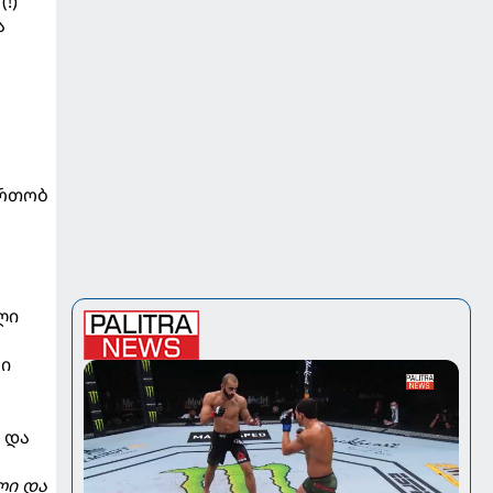
!)
ა
ერთობ
ლი
ნი
 და
ლი და