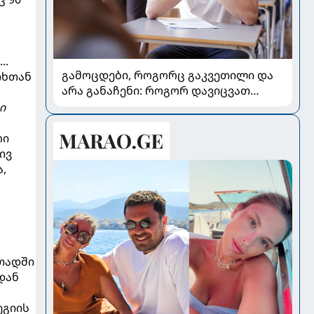
..
გამოცდები, როგორც გაკვეთილი და
თხთან
არა განაჩენი: როგორ დავიცვათ
შვილების ჯანმრთელობა და
ი
მომავალი
რი
ივ
,
თადში
დან
ეგიის