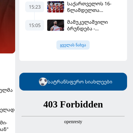
საქართველოს 16-
შეძენას ცდილობს
15:23
წლამდელთა
ნაკრებმა
მამუკელაშვილი
ევრობასკეტი
15:05
ბრუნდება -
ისრაელთან მარცხით
მონტენეგროსა და
გახსნა
პორტუგალიასთან
ყველას ნახვა
მატჩებისთვის
საქართველო
მზადებას 15
კალათბურთელით
იწყებს
სატრანსფერო სიახლეები
ნელმა
თნელად
მი-
ან"