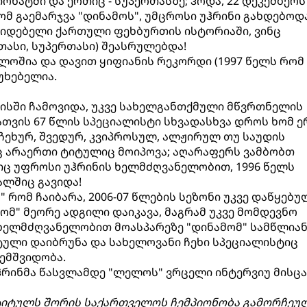
იონატში და ერთიც - სუპერთასზე; ჰოდა, 22 დეკემბერს (
მ გაემარჯვა "დინამოს", უმცროსი უჰრინი გახდებოდ
იდებელი ქართული ფეხბურთის ისტორიაში, ვინც
თასი, სუპერთასი) შეასრულებდა!
ბლოშია და დავით ყიფიანის რეკორდი (1997 წელს რომ
უხებელია.
ისში ჩამოვიდა, უკვე სახელგანთქმული მწვრთნელის
ათვის 67 წლის სპეციალისტი სხვადასხვა დროს ხომ 
ეხურ, შვედურ, კვიპროსულ, ალჟირულ თუ საუდის
ც არაერთი ტიტულიც მოიპოვა; აღარაფერს ვამბობთ
იც უფროსი უჰრინის ხელმძღვანელობით, 1996 წელს
ალშიც გავიდა!
 რომ ჩაიბარა, 2006-07 წლების სეზონი უკვე დაწყებუ
ომ" მეორე ადგილი დაიკავა, მაგრამ უკვე მომდევნო
 ხელმძღვანელობით მოასპარეზე "დინამომ" სამწლია
იტული დაიბრუნა და სახელოვანი ჩეხი სპეციალისტიც
ემშვიდობა.
ჰრინმა წასვლამდე "ლელოს" ვრცელი ინტერვიუ მისცა
 ტიტულს შორის საქართველოს ჩემპიონობა გამორჩეუ