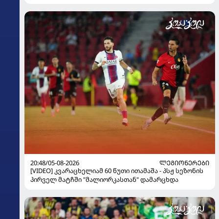
20:48/05-08-2026
ᲚᲔᲒᲘᲝᲜᲔᲠᲔᲑᲘ
[VIDEO] კვარაცხელიამ 60 წუთი ითამაშა - პსჟ სეზონის
პირველ მატჩში "მალიორკასთან" დამარცხდა