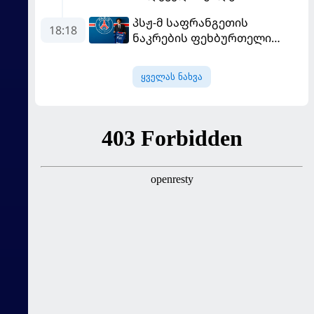
სახლში "ჰაიდუკთან"
პსჟ-მ საფრანგეთის
განადგურდა
18:18
ნაკრების ფეხბურთელი
დაიმატა
ყველას ნახვა