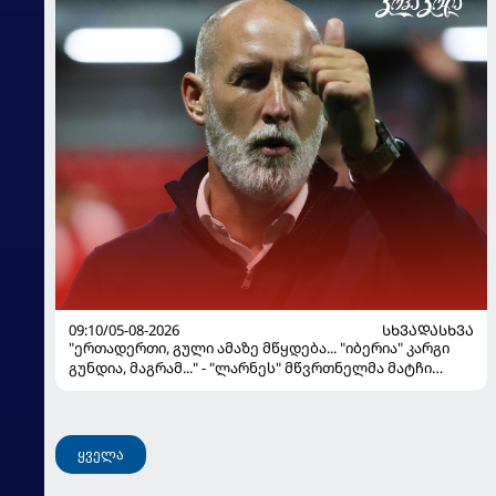
09:10/05-08-2026
ᲡᲮᲕᲐᲓᲐᲡᲮᲕᲐ
"ერთადერთი, გული ამაზე მწყდება... "იბერია" კარგი
გუნდია, მაგრამ..." - "ლარნეს" მწვრთნელმა მატჩი
შეაფასა და თბილისში თავდაჯერებული გუნდი
მოჰყავს
ყველა