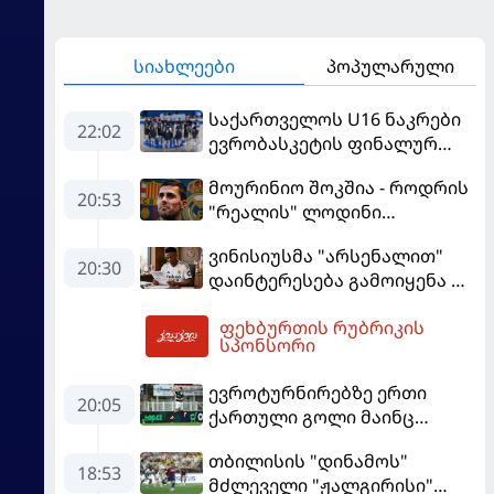
სიახლეები
პოპულარული
საქართველოს U16 ნაკრები
22:02
ევრობასკეტის ფინალურ
ეტაპზე – A დივიზიონში
მოურინიო შოკშია - როდრის
ასპარეზობას იწყებს
20:53
"რეალის" ლოდინი
მობეზრდა და
ვინისიუსმა "არსენალით"
"ბარსელონაში" გადადის
20:30
დაინტერესება გამოიყენა და
"რეალთან" კონტრაქტი
ფეხბურთის რუბრიკის
მომგებიანად გააგრძელა
04:07
სპონსორი
ევროტურნირებზე ერთი
20:05
ქართული გოლი მაინც
გავიდა
თბილისის "დინამოს"
18:53
მძლეველი "ჟალგირისი"