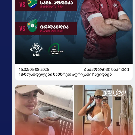
15:02/05-08-2026
ᲐᲡᲐᲙᲝᲑᲠᲘᲕᲘ ᲜᲐᲙᲠᲔᲑᲘ
18-წლამდელები სამხრეთ აფრიკაში ჩავიდნენ