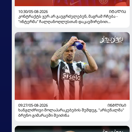
10:30/05-08-2026
ᲘᲢᲐᲚᲘᲐ
კონტრაქტს ჯერ არ გაუგრძელებენ, მაგრამ რჩება -
"ინტერმა" ჩალღანოღლუსთან დაკავშირებით
გადაწყვეტილება მიიღო
09:27/05-08-2026
ᲘᲜᲒᲚᲘᲡᲘ
ხანგლძრივი მოლაპარაკებების შემდეგ, "არსენალმა"
ბრუნო გიმარაეში შეიძინა