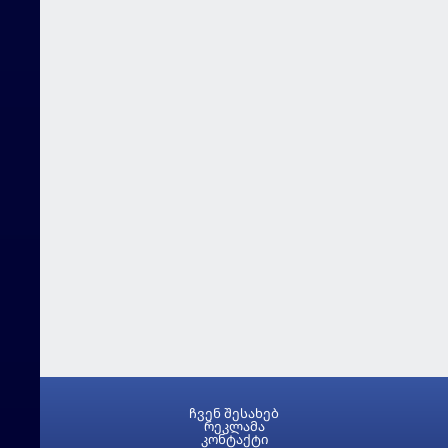
ჩვენ შესახებ
რეკლამა
კონტაქტი