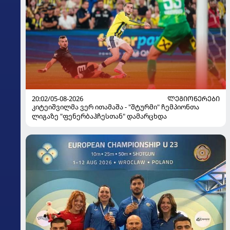
20:02/05-08-2026
ᲚᲔᲒᲘᲝᲜᲔᲠᲔᲑᲘ
კიტეიშვილმა ვერ ითამაშა - "შტურმი" ჩემპიონთა
ლიგაზე "ფენერბაჰჩესთან" დამარცხდა