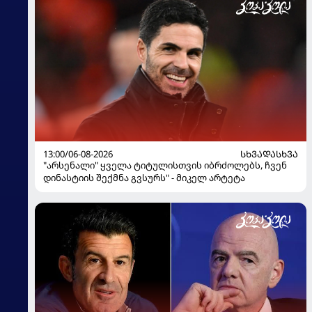
13:00/06-08-2026
ᲡᲮᲕᲐᲓᲐᲡᲮᲕᲐ
"არსენალი" ყველა ტიტულისთვის იბრძოლებს, ჩვენ
დინასტიის შექმნა გვსურს" - მიკელ არტეტა