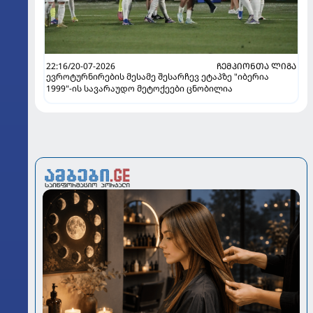
22:16/20-07-2026
ᲩᲔᲛᲞᲘᲝᲜᲗᲐ ᲚᲘᲒᲐ
ევროტურნირების მესამე შესარჩევ ეტაპზე "იბერია
1999"-ის სავარაუდო მეტოქეები ცნობილია