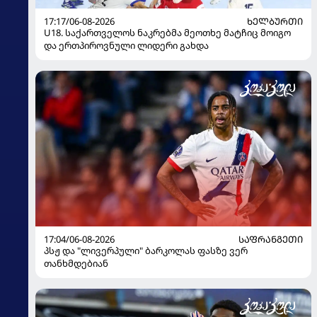
17:17/06-08-2026
ᲮᲔᲚᲑᲣᲠᲗᲘ
U18. საქართველოს ნაკრებმა მეოთხე მატჩიც მოიგო
და ერთპიროვნული ლიდერი გახდა
17:04/06-08-2026
ᲡᲐᲤᲠᲐᲜᲒᲔᲗᲘ
პსჟ და "ლივერპული" ბარკოლას ფასზე ვერ
თანხმდებიან