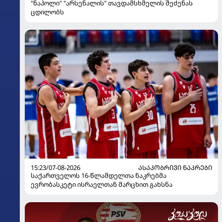
"ნაპოლი" "არსენალის" თავდამსხმელის შეძენას
ცდილობს
15:23/07-08-2026
ᲐᲡᲐᲙᲝᲑᲠᲘᲕᲘ ᲜᲐᲙᲠᲔᲑᲘ
საქართველოს 16-წლამდელთა ნაკრებმა
ევრობასკეტი ისრაელთან მარცხით გახსნა