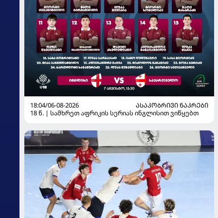
18:04/06-08-2026
ᲐᲡᲐᲙᲝᲑᲠᲘᲕᲘ ᲜᲐᲙᲠᲔᲑᲘ
18 წ. | სამხრეთ აფრიკის სერიას ინგლისით ვიწყებთ