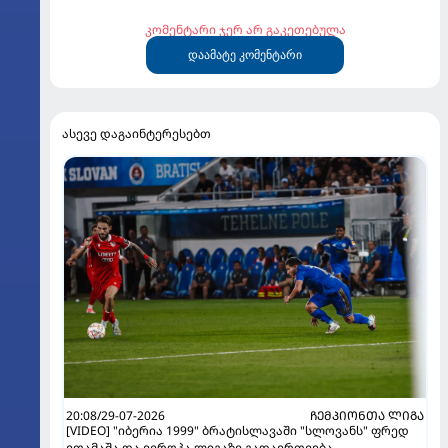
კომენტარი ჯერ არ გაკეთებულა
დაამატე კომენტარი
ასევე დაგაინტერესებთ
20:08/29-07-2026
ᲩᲔᲛᲞᲘᲝᲜᲗᲐ ᲚᲘᲒᲐ
[VIDEO] "იბერია 1999" ბრატისლავაში "სლოვანს" ფრედ
ეთამაშა და ევროპა ლიგაზე გადაერთვება