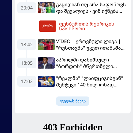
გაყიდიან თუ არა საფონოვს
მოთმინება სჭირდება,
20:04
და შევალიეს - ვინ იქნება
რომელსაც 100%-ით
პსჟ-ს ძირითადი მეკარე?
მიიღებს" - განაცხადა
ფეხბურთის რუბრიკის
"ლივერპულის" ყოფილმა
03:29
სპონსორი
მეკარემ
VIDEO | ეროვნული ლიგა |
18:42
"რუსთავმა" უკეთ ითამაშა
და დამსახურებულად
აპრილში დანიშნული
მოიგო, "ტორპედომ" გვიან
18:05
"ბორდოს" მწვრთნელი
გაიღვიძა...
გადააყენეს
"რეალმა" "ლაიფციგისგან"
17:02
შემტევი 140 მილიონად
შეიძინა
ყველას ნახვა