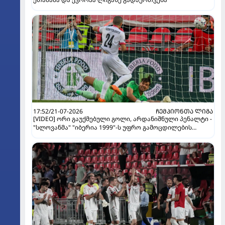
17:52/21-07-2026
ᲩᲔᲛᲞᲘᲝᲜᲗᲐ ᲚᲘᲒᲐ
[VIDEO] ორი გაუქმებული გოლი, არდანიშნული პენალტი -
"სლოვანმა" "იბერია 1999"-ს უფრო გამოცდილების
ხარჯზე მოუგო