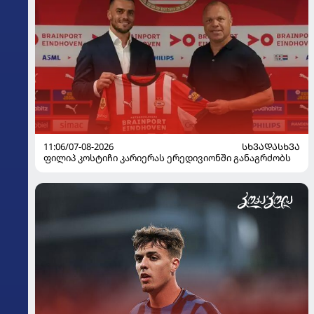
11:06/07-08-2026
ᲡᲮᲕᲐᲓᲐᲡᲮᲕᲐ
ფილიპ კოსტიჩი კარიერას ერედივიონში განაგრძობს