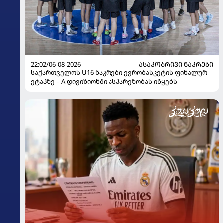
22:02/06-08-2026
ᲐᲡᲐᲙᲝᲑᲠᲘᲕᲘ ᲜᲐᲙᲠᲔᲑᲘ
საქართველოს U16 ნაკრები ევრობასკეტის ფინალურ
ეტაპზე – A დივიზიონში ასპარეზობას იწყებს