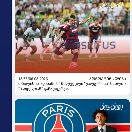
18:53/06-08-2026
ᲙᲝᲜᲤᲔᲠᲔᲜᲡ ᲚᲘᲒᲐ
თბილისის "დინამოს" მძლეველი "ჟალგირისი" სახლში
"ჰაიდუკთან" განადგურდა