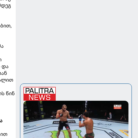
მდეგ
ებით,
მა
ი
 და
თან
ვალით
ის წინ
ა
ბით