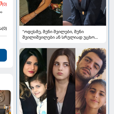
(0)
და
ა
(0)
"ოდესმე, შენი შვილები, შენი
შვილიშვილები ან სრულიად უცხო
ადამიანები შეხედავენ ამ
პორტრეტს...." - რას წერს მარი ნაკანი
კრისტი ყიფშიძეზე