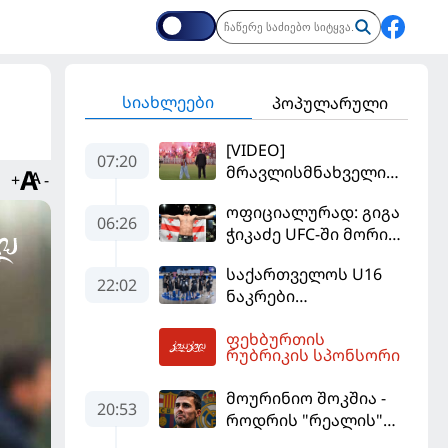
სიახლეები
პოპულარული
[VIDEO]
07:20
მრავლისმნახველი
+
-
სალაჰიც შოკში
ოფიციალურად: გიგა
ჩააგდეს - რა
06:26
ჭიკაძე UFC-ში მორიგ
ხდებოდა ტრაბზონში
ბრძოლას
ეგვიპტელი
საქართველოს U16
სექტემბერში
ფეხბურთელის
22:02
ნაკრები
გამართავს
წარდგენისას
ევრობასკეტის
ფეხბურთის
ფინალურ ეტაპზე – A
07:25
რუბრიკის სპონსორი
დივიზიონში
ასპარეზობას იწყებს
მოურინიო შოკშია -
20:53
როდრის "რეალის"
ლოდინი მობეზრდა