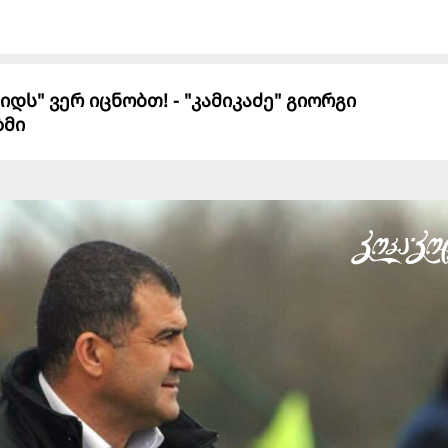
დს" ვერ იცნობთ! - "კამიკაძე" გიორგი
ზმი