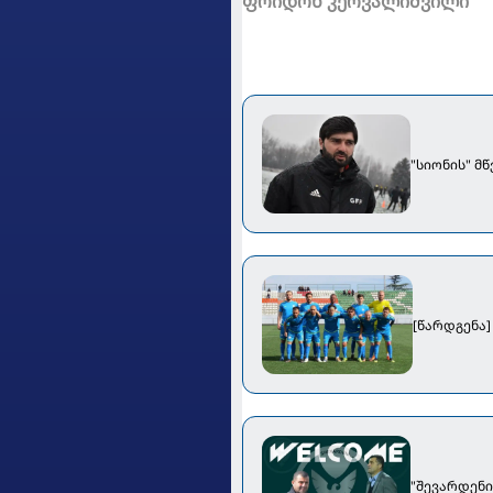
ფრიდონ კერვალიშვილი
"სიონის" მ
"შევარდენ