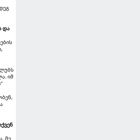
დეგ
დ და
ების
,
კლუბს
ა. იმ
"
ობენ,
ა
თქვენ
. მე