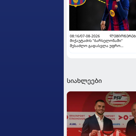
08:16/07-08-2026
ᲚᲔᲒᲘᲝᲜᲔᲠᲔᲑ
მიქაუტაძის "ბარსელონაში"
შესაძლო გადასვლა უფრო
რეალური ხდება - რაზე ესაუბრა
ქართველი კატალონიელთა
მთავარ მწვრთნელს
სიახლეები