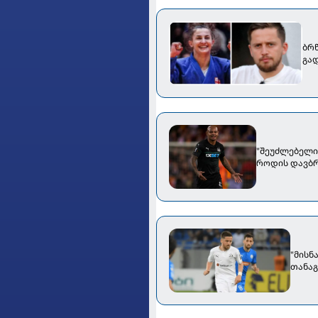
ბრწ
გა
"შეუძლებელი
როდის დავბრ
"მისნ
თანაგ