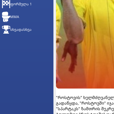
ᲤᲝᲠᲛᲣᲚᲐ 1
MMA
ᲡᲮᲕᲐᲓᲐᲡᲮᲕᲐ
"როსტოვის" ხელმძღვანელ
გადაწყდა, "როსტოვში" იჯ
"სპარტაკს" ზამთრის შეკრ