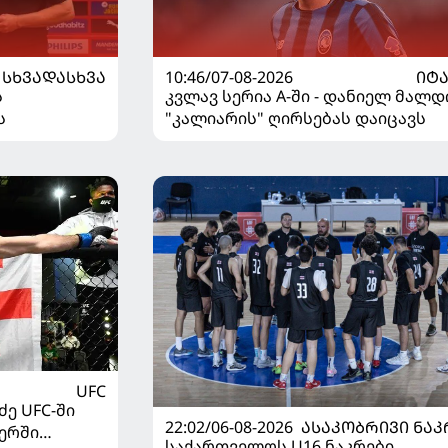
ᲡᲮᲕᲐᲓᲐᲡᲮᲕᲐ
10:46/07-08-2026
ᲘᲢ
ს
კვლავ სერია A-ში - დანიელ მალდ
ს
"კალიარის" ღირსებას დაიცავს
UFC
ე UFC-ში
22:02/06-08-2026
ᲐᲡᲐᲙᲝᲑᲠᲘᲕᲘ ᲜᲐᲙ
ერში
საქართველოს U16 ნაკრები