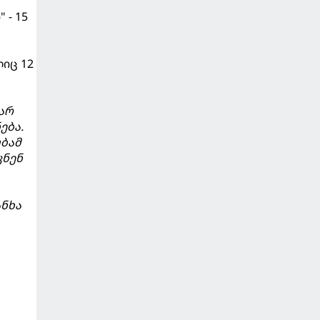
 - 15
ლიც 12
არ
ება.
უბამ
კნენ
ანხა