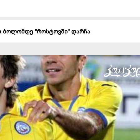
ის ბოლომდე "როსტოვში" დარჩა