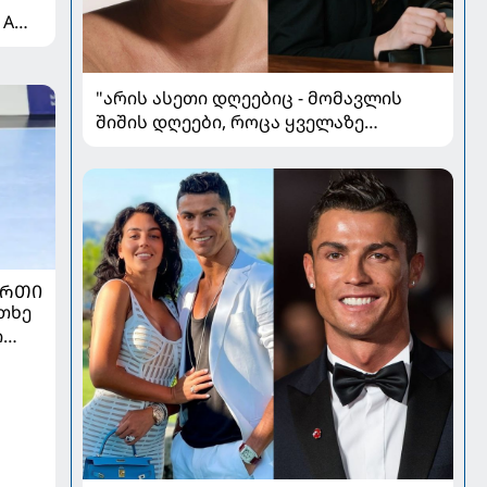
 A
"არის ასეთი დღეებიც - მომავლის
შიშის დღეები, როცა ყველაზე
მარტოდ გრძნობ თავს" - ირინა
ონაშვილის წერილი
ᲣᲠᲗᲘ
თხე
ი