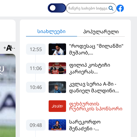
სიახლეები
პოპულარული
"როდესაც "მილანში"
+
-
12:55
მუშაობ,
ტიტულისთვის უნდა
ფილიპ კოსტიჩი
იბრძოლო" -
11:06
კარიერას
ამორიმმა
ერედივიონში
"როსონერის" ფანები
კვლავ სერია A-ში -
განაგრძობს
დააიმედა
10:46
დანიელ მალდინი
"კალიარის"
ფეხბურთის
ღირსებას დაიცავს
13:58
რუბრიკის სპონსორი
სარეკორდო
09:48
შენაძენი -
ტრაფორდი პრემიერ