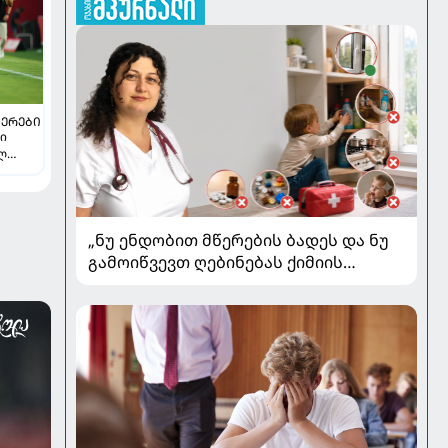
ᲔᲠᲔᲑᲘ
თი
ელ
„ნუ ენდობით მწერების ბადეს და ნუ
გამოიწვევთ ღებინებას ქიმიის
გადაყლაპვისას“ - როგორ ვიხსნათ
ბავშვი კრიტიკულ სიტუაციაში,
პედიატრ სალომე ახვლედიანის
რჩევები