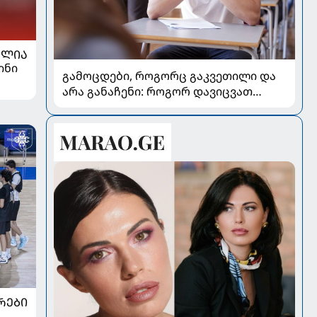
ᲐᲚᲘᲐ
ინი
გამოცდები, როგორც გაკვეთილი და
არა განაჩენი: როგორ დავიცვათ
შვილების ჯანმრთელობა და
მომავალი
ᲠᲔᲑᲘ