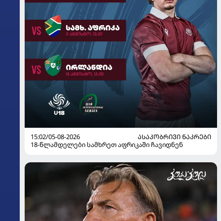
15:02/05-08-2026
ᲐᲡᲐᲙᲝᲑᲠᲘᲕᲘ ᲜᲐᲙᲠᲔᲑᲘ
18-წლამდელები სამხრეთ აფრიკაში ჩავიდნენ