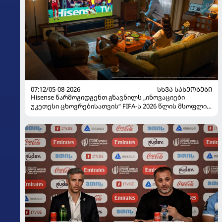
07:12/05-08-2026
ᲡᲮᲕᲐ ᲡᲐᲮᲔᲝᲑᲔᲑᲘ
Hisense წარმოგიდგენთ გზავნილს „ინოვაციები
უკეთესი ცხოვრებისათვის“ FIFA-ს 2026 წლის მსოფლიო
ჩემპიონატზე