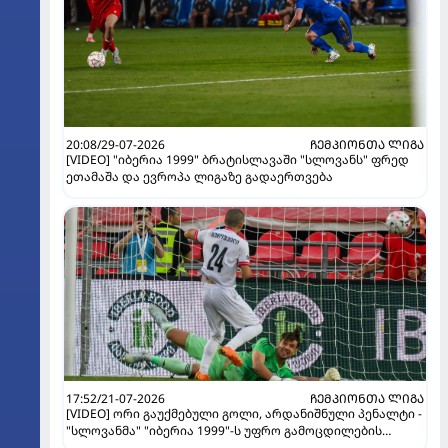
20:08/29-07-2026
ᲩᲔᲛᲞᲘᲝᲜᲗᲐ ᲚᲘᲒᲐ
[VIDEO] "იბერია 1999" ბრატისლავაში "სლოვანს" ფრედ
ეთამაშა და ევროპა ლიგაზე გადაერთვება
17:52/21-07-2026
ᲩᲔᲛᲞᲘᲝᲜᲗᲐ ᲚᲘᲒᲐ
[VIDEO] ორი გაუქმებული გოლი, არდანიშნული პენალტი -
"სლოვანმა" "იბერია 1999"-ს უფრო გამოცდილების
ხარჯზე მოუგო