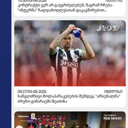
10:30/05-08-2026
ᲘᲢᲐᲚᲘᲐ
კონტრაქტს ჯერ არ გაუგრძელებენ, მაგრამ რჩება -
"ინტერმა" ჩალღანოღლუსთან დაკავშირებით
გადაწყვეტილება მიიღო
09:27/05-08-2026
ᲘᲜᲒᲚᲘᲡᲘ
ხანგლძრივი მოლაპარაკებების შემდეგ, "არსენალმა"
ბრუნო გიმარაეში შეიძინა