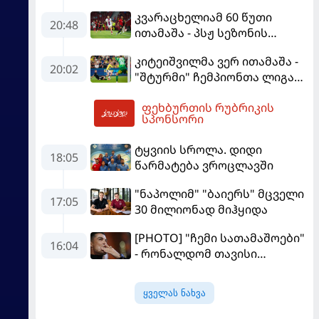
დახვდა
კვარაცხელიამ 60 წუთი
20:48
ითამაშა - პსჟ სეზონის
პირველ მატჩში
კიტეიშვილმა ვერ ითამაშა -
"მალიორკასთან"
20:02
"შტურმი" ჩემპიონთა ლიგაზე
დამარცხდა
"ფენერბაჰჩესთან"
ფეხბურთის რუბრიკის
დამარცხდა
05:15
სპონსორი
ტყვიის სროლა. დიდი
18:05
წარმატება ვროცლავში
"ნაპოლიმ" "ბაიერს" მცველი
17:05
30 მილიონად მიჰყიდა
[PHOTO] "ჩემი სათამაშოები"
16:04
- რონალდომ თავისი
ძვირფასი ავტოპარკი აჩვენა
ყველას ნახვა