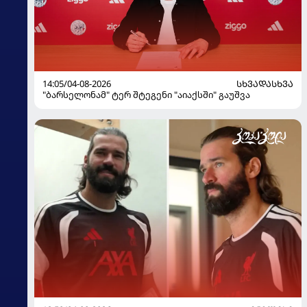
14:05/04-08-2026
ᲡᲮᲕᲐᲓᲐᲡᲮᲕᲐ
"ბარსელონამ" ტერ შტეგენი "აიაქსში" გაუშვა