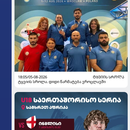
18:05/05-08-2026
ᲢᲧᲕᲘᲘᲡ ᲡᲠᲝᲚᲐ
ტყვიის სროლა. დიდი წარმატება ვროცლავში