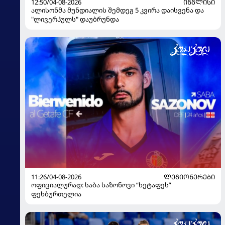
12:50/04-08-2026
ᲘᲜᲒᲚᲘᲡᲘ
ალისონმა მუნდიალის შემდეგ 5 კვირა დაისვენა და
"ლივერპულს" დაუბრუნდა
11:26/04-08-2026
ᲚᲔᲒᲘᲝᲜᲔᲠᲔᲑᲘ
ოფიციალურად: საბა საზონოვი “ხეტაფეს”
ფეხბურთელია