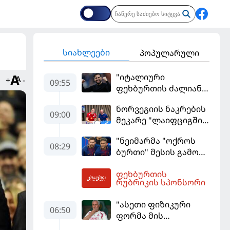
სიახლეები
პოპულარული
"იტალიური
+
-
09:55
ფეხბურთის ძალიან
მჯერა" - სესკ
ნორვეგიის ნაკრების
ფაბრეგასი
09:00
მეკარე "ლაიფციგში"
დაბრუნდა
"ნეიმარმა "ოქროს
08:29
ბურთი" მესის გამო
ვერ მოიგო" -
ფეხბურთის
ბრაზილიელის
10:45
რუბრიკის სპონსორი
ყოფილი აგენტი
"ასეთი ფიზიკური
06:50
ფორმა მის
სტანდარტებს არ