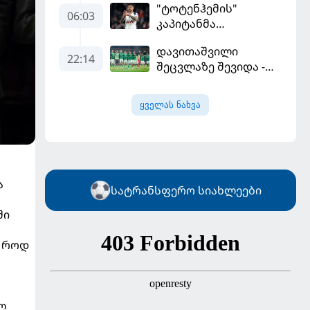
"ტოტენჰემის"
შეეფერება" -
06:03
კაპიტანმა
მოურინიომ "რეალის"
"არსენალში"
ახალწვეული
დავითაშვილი
გადასვლის სურვილი
გააკრიტიკა
22:14
შეცვლაზე შევიდა -
გამოთქვა
"სენტ-ეტიენმა"
"სოშოს" მოუგო
ყველას ნახვა
ა
სატრანსფერო სიახლეები
ში
ა როდ
ლ