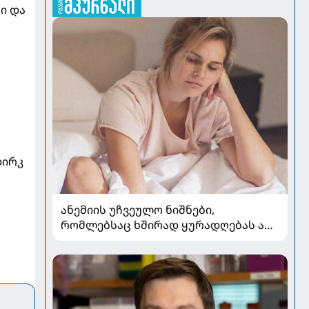
სი და
დირკ
ანემიის უჩვეულო ნიშნები,
რომლებსაც ხშირად ყურადღებას არ
აქცევენ