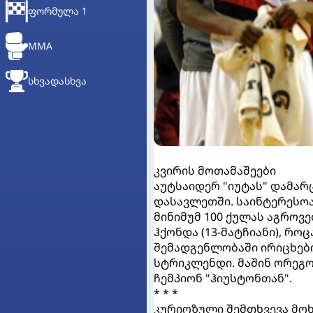
ᲤᲝᲠᲛᲣᲚᲐ 1
MMA
ᲡᲮᲕᲐᲓᲐᲡᲮᲕᲐ
კვირის მოთამაშეები
აუტსაიდერ "იუტას" დამარ
დასავლეთში. საინტერესოა
მინიმუმ 100 ქულას აგროვე
ჰქონდა (13-მატჩიანი), რ
შემადგენლობაში ირიცხე
სტრიკლენდი. მაშინ ორეგო
ჩემპიონ "ჰიუსტონთან".
* * *
კურიოზული შემთხვევა მო