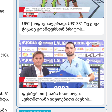
.
პო
UFC | ოფიციალურად: UFC 331-ზე გიგა
ჭიკაძე ჟოანდერსონ ბრიტოს
დაუპირისპირდება
(10).
ი
ფეხბურთი | საბა საზონოვი:
ნ 61
„ერთწლიანი იძულებითი პაუზის
ბდა.
შემდეგ ჩემთვის ყველა მატჩი
მნიშვნელოვანია“
ამი