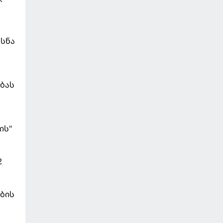
ხსნა
ბას
ის"
2
ების