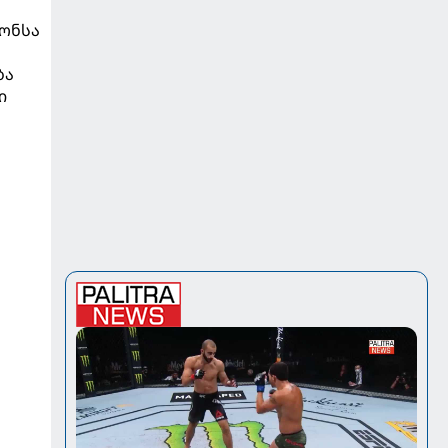
ს
ონსა
ბა
ი