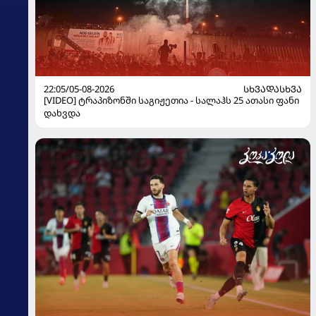
22:05/05-08-2026
ᲡᲮᲕᲐᲓᲐᲡᲮᲕᲐ
[VIDEO] ტრაპიზონში საგიჟეთია - სალაჰს 25 ათასი ფანი
დახვდა