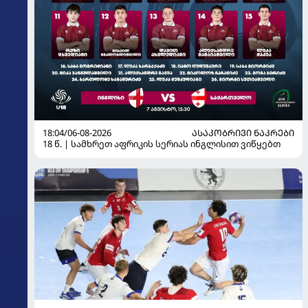
18:04/06-08-2026
ᲐᲡᲐᲙᲝᲑᲠᲘᲕᲘ ᲜᲐᲙᲠᲔᲑᲘ
18 წ. | სამხრეთ აფრიკის სერიას ინგლისით ვიწყებთ