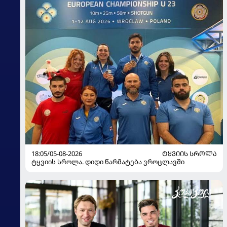
18:05/05-08-2026
ᲢᲧᲕᲘᲘᲡ ᲡᲠᲝᲚᲐ
ტყვიის სროლა. დიდი წარმატება ვროცლავში