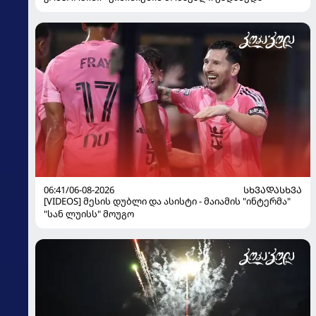
06:41/06-08-2026
ᲡᲮᲕᲐᲓᲐᲡᲮᲕᲐ
[VIDEOS] მესის დუბლი და ასისტი - მაიამის "ინტერმა"
"სან ლუისს" მოუგო