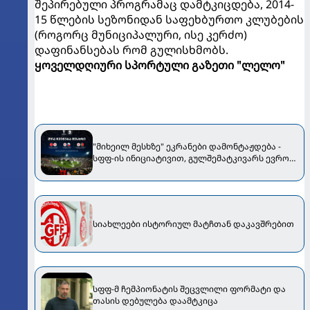
შეპირებული პროგრამაც დამტკიცდება, 2014-
15 წლების სეზონიდან საფეხბურთო კლუბების
(როგორც მუნიციპალური, ისე კერძო)
დაფინანსებას რომ გულისხმობს.
ყოველდღიური სპორტული გაზეთი "ლელო"
"მიხეილ მესხზე" ეკრანები დამონტაჟდება -
სფფ-ის ინიციატივით, გულშემატკივარს ევრო
2024-ზე ერთობლივად საქართველოს ნაკრების
მატჩების ხილვა შეეძლება
სიახლეები ისტორიულ მატჩთან დაკავშრებით
სფფ-მ ჩემპიონატის შეცვლილი ფორმატი და
თასის დებულება დაამტკიცა