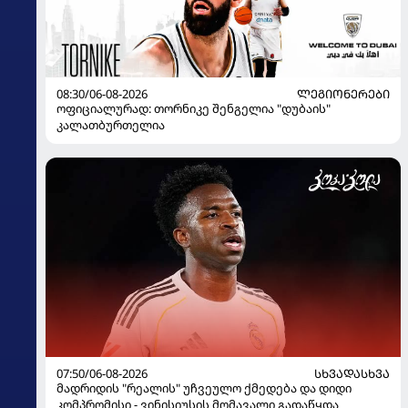
08:30/06-08-2026
ᲚᲔᲒᲘᲝᲜᲔᲠᲔᲑᲘ
ოფიციალურად: თორნიკე შენგელია "დუბაის"
კალათბურთელია
07:50/06-08-2026
ᲡᲮᲕᲐᲓᲐᲡᲮᲕᲐ
მადრიდის "რეალის" უჩვეულო ქმედება და დიდი
კომპრომისი - ვინისიუსის მომავალი გადაწყდა