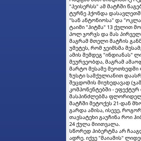
"პეისერსს" ამ მატჩში წაგ
ტურნე ჰქონდა დასავლეთში
"სან ანტონიოსა" და "ოკლა
ტაიმი "ჰიტმა" 13 ქულით 
პოლ ჯორჯს და მას პირველ
მაგრამ მთელი მატჩის გან
უმეტეს, რომ ჯეიმსმა მეს
ამის შემდეგ "ინდიანას" 
მეურვეობდა, მაგრამ ამაო
მარტო მესამე მეოთხედში 
ზუსტი სამქულიანით დაასრ
შეცდომის მიუხედავად (ჯამშ
კომპონენტებში - ეფექტურ
მასპინძლებმა ფლორიდელ
მატჩში მეტოქეს 21-დან მხ
გარდა ამისა, ისევე, როგო
თავსატეხი გაუჩინა როი ჰ
24 ქულა მიითვალა.
სწორედ ჰიბერტმა არ ჩააგ
ადრე. იქვე "მაიამის" ლიდ