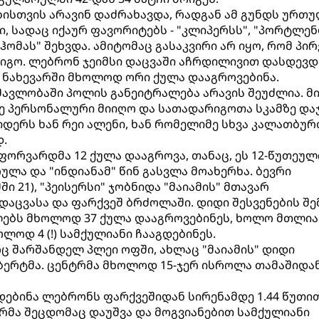
ებისთვის არავინ დაძრახავდა, რადგან ამ გუნდს ურთ
, სადაც იქაურ ფავორიტებს - "კლიპერსს", "პორტლენ
ჰომას" შეხვდა. ამიტომაც გასაკვირი არ იყო, რომ პი
მოიგო. ლებრონ ჯეიმსი დაცვაში აჩრდილივით დასდევდ
 ნახევარში მხოლოდ ორი ქულა დააგროვებინა.
მავლობაში პოლის განეიტრალება არავის შეუძლია. მ
ამე პერსონალური მიიღო და სათადარიგოთა სკამზე და
ლიდერს ხან რეი ალენი, ხან რომელიმე სხვა კალათბუ
დ.
ფორვარდმა 12 ქულა დააგროვა, თანაც, ეს 12-წუთეულ
ულა და "ინდიანამ" წინ გასვლა მოახერხა. ბევრი
ი 21), "პეისერსი" ჯობნიდა "მაიამის" მთავარ
 დაცვასა და ფარქვეშ ბრძოლაში. დიდი შესვენების შ
ებს მხოლოდ 37 ქულა დააგროვებინეს, ხოლო მთლი
ოლოდ 4 (!) სამქულიანი ჩააგდებინეს.
რც შარშანდელ პლეი ოფში, ახლაც "მაიამის" დიდი
იბერტმა. ცენტრმა მხოლოდ 15-ჯერ ისროლა თამაშიდა
დებინა ლებრონს ფარქვეშიდან სირენამდე 1.44 წუთი
ერმა შეცდომაც დაუშვა და მოგვიანებით სამქულიანი