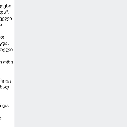
ულესი
დს",
რველი
ა
ით
ჯდა.
რთელი
ი ორი
ემდეგ
ანად
ნ და
თ