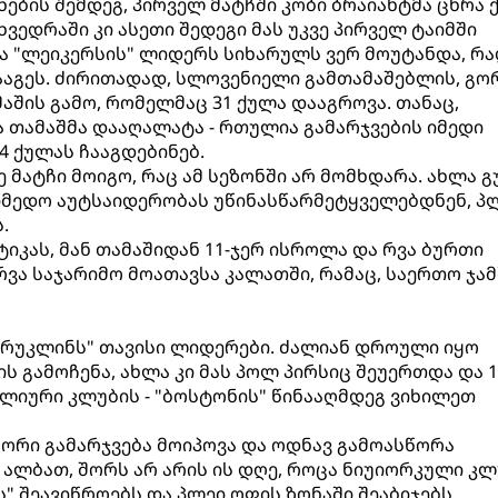
ბის შემდეგ, პირველ მატჩში კობი ბრაიანტმა ცხრა 
ხვედრაში კი ასეთი შედეგი მას უკვე პირველ ტაიმში
რა "ლეიკერსის" ლიდერს სიხარულს ვერ მოუტანდა, რ
აგეს. ძირითადად, სლოვენიელი გამთამაშებლის, გო
აშის გამო, რომელმაც 31 ქულა დააგროვა. თანაც,
ა თამაშმა დააღალატა - რთულია გამარჯვების იმედი
4 ქულას ჩააგდებინებ.
ე მატჩი მოიგო, რაც ამ სეზონში არ მომხდარა. ახლა გ
მედო აუტსაიდერობას უწინასწარმეტყველებდნენ, პ
.
ტიკას, მან თამაშიდან 11-ჯერ ისროლა და რვა ბურთი
რვა საჯარიმო მოათავსა კალათში, რამაც, საერთო ჯამშ
ბრუკლინს" თავისი ლიდერები. ძალიან დროული იყო
ს გამოჩენა, ახლა კი მას პოლ პირსიც შეუერთდა და 1
ბლიური კლუბის - "ბოსტონის" წინააღმდეგ ვიხილეთ
 ორი გამარჯვება მოიპოვა და ოდნავ გამოასწორა
ალბათ, შორს არ არის ის დღე, როცა ნიუიორკული კლ
" შეავიწროებს და პლეი ოფის ზონაში შეაბიჯებს.