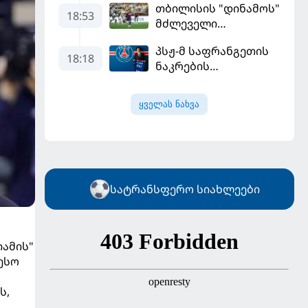
თბილისის "დინამოს"
18:53
მძლეველი
"ჟალგირისი" სახლში
პსჟ-მ საფრანგეთის
"ჰაიდუკთან"
18:18
ნაკრების
განადგურდა
ფეხბურთელი
დაიმატა
ყველას ნახვა
სატრანსფერო სიახლეები
იამის"
ესო
ს,