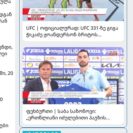
ქულა
ადგან
რან
UFC | ოფიციალურად: UFC 331-ზე გიგა
ჭიკაძე ჟოანდერსონ ბრიტოს
დაუპირისპირდება
უნდი,
ლეი
ი, 20
0
ფეხბურთი | საბა საზონოვი:
„ერთწლიანი იძულებითი პაუზის
შემდეგ ჩემთვის ყველა მატჩი
უბი
მნიშვნელოვანია“