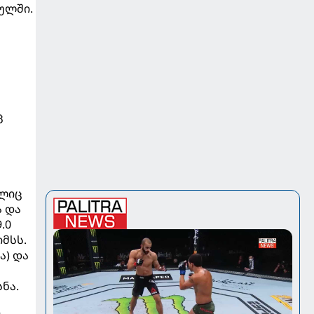
ულში.
ც
ელიც
ა და
.0
მსს.
ა) და
ნა.