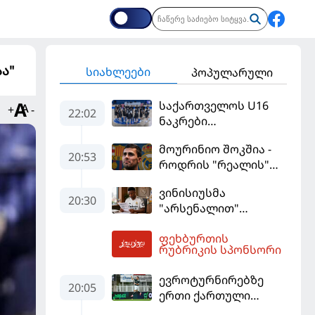
ა"
სიახლეები
პოპულარული
საქართველოს U16
+
-
22:02
ნაკრები
ევრობასკეტის
მოურინიო შოკშია -
ფინალურ ეტაპზე – A
20:53
როდრის "რეალის"
დივიზიონში
ლოდინი მობეზრდა
ასპარეზობას იწყებს
ვინისიუსმა
და "ბარსელონაში"
20:30
"არსენალით"
გადადის
დაინტერესება
ფეხბურთის
გამოიყენა და
02:32
რუბრიკის სპონსორი
"რეალთან"
კონტრაქტი
ევროტურნირებზე
მომგებიანად
20:05
ერთი ქართული
გააგრძელა
გოლი მაინც გავიდა