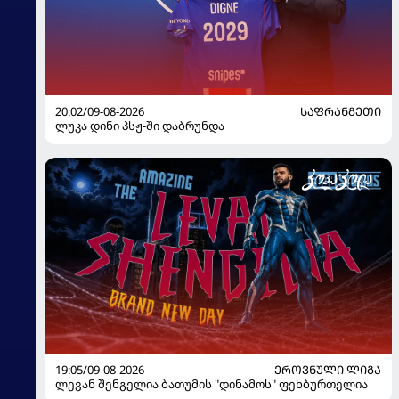
20:02/09-08-2026
ᲡᲐᲤᲠᲐᲜᲒᲔᲗᲘ
ლუკა დინი პსჟ-ში დაბრუნდა
19:05/09-08-2026
ᲔᲠᲝᲕᲜᲣᲚᲘ ᲚᲘᲒᲐ
ლევან შენგელია ბათუმის "დინამოს" ფეხბურთელია