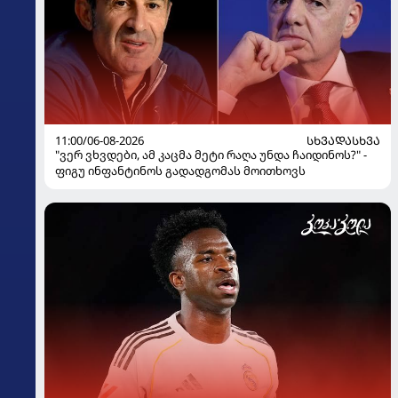
11:00/06-08-2026
ᲡᲮᲕᲐᲓᲐᲡᲮᲕᲐ
"ვერ ვხვდები, ამ კაცმა მეტი რაღა უნდა ჩაიდინოს?" -
ფიგუ ინფანტინოს გადადგომას მოითხოვს