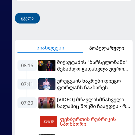
ყველა
სიახლეები
პოპულარული
მიქაუტაძის "ბარსელონაში"
08:16
შესაძლო გადასვლა უფრო
რეალური ხდება - რაზე
ურუგვაის ნაკრები დიეგო
ესაუბრა ქართველი
07:41
ფორლანს ჩააბარეს
კატალონიელთა მთავარ
მწვრთნელს
[VIDEO] მრავლისმნახველი
07:20
სალაჰიც შოკში ჩააგდეს - რა
ხდებოდა ტრაბზონში
ფეხბურთის რუბრიკის
ეგვიპტელი ფეხბურთელის
08:46
სპონსორი
წარდგენისას