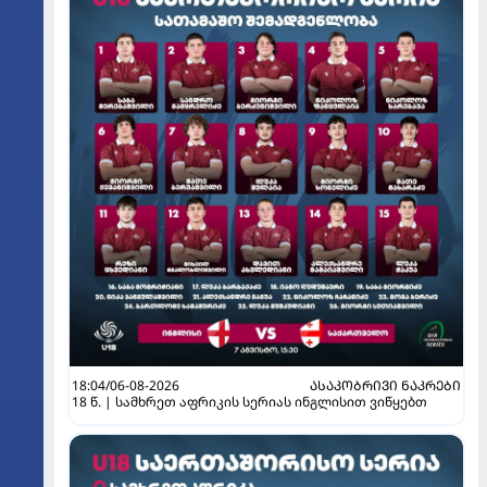
18:04/06-08-2026
ᲐᲡᲐᲙᲝᲑᲠᲘᲕᲘ ᲜᲐᲙᲠᲔᲑᲘ
18 წ. | სამხრეთ აფრიკის სერიას ინგლისით ვიწყებთ