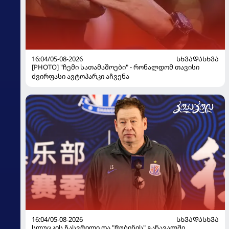
16:04/05-08-2026
ᲡᲮᲕᲐᲓᲐᲡᲮᲕᲐ
[PHOTO] "ჩემი სათამაშოები" - რონალდომ თავისი
ძვირფასი ავტოპარკი აჩვენა
16:04/05-08-2026
ᲡᲮᲕᲐᲓᲐᲡᲮᲕᲐ
სლუცკის ჩასვრილი და "რუბინის" განავალში