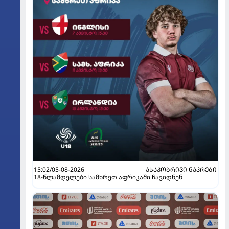
15:02/05-08-2026
ᲐᲡᲐᲙᲝᲑᲠᲘᲕᲘ ᲜᲐᲙᲠᲔᲑᲘ
18-წლამდელები სამხრეთ აფრიკაში ჩავიდნენ