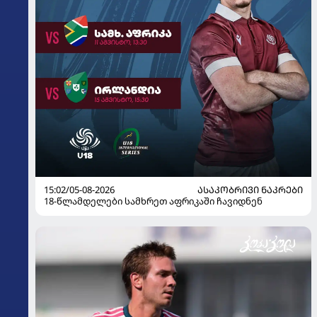
15:02/05-08-2026
ᲐᲡᲐᲙᲝᲑᲠᲘᲕᲘ ᲜᲐᲙᲠᲔᲑᲘ
18-წლამდელები სამხრეთ აფრიკაში ჩავიდნენ