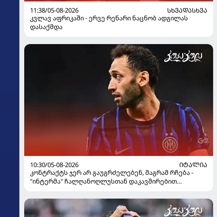
11:38/05-08-2026
ᲡᲮᲕᲐᲓᲐᲡᲮᲕᲐ
კვლავ აფრიკაში - ერვე რენარი ნაცნობ ადგილას
დასაქმდა
10:30/05-08-2026
ᲘᲢᲐᲚᲘᲐ
კონტრაქტს ჯერ არ გაუგრძელებენ, მაგრამ რჩება -
"ინტერმა" ჩალღანოღლუსთან დაკავშირებით
გადაწყვეტილება მიიღო