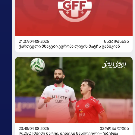
21:07/04-08-2026
ᲡᲮᲕᲐᲓᲐᲡᲮᲕᲐ
ქართველი მსაჯები ევროპა ლიგის მატჩს განსჯიან
20:48/04-08-2026
ᲔᲕᲠᲝᲞᲐ ᲚᲘᲒᲐ
[VIDEO] მძიმე მატჩი, შედეგი სასურველი - "იბერია