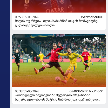
08:53/05-08-2026
ᲡᲐᲤᲠᲐᲜᲒᲔᲗᲘ
მიდის თუ რჩება - ილია ზაბარნიმ თავის მომავალზე
გადაწყვეტილება მიიღო
08:38/05-08-2026
ᲔᲠᲝᲕᲜᲣᲚᲘ ᲜᲐᲙᲠᲔᲑᲘ
აკრძალული ნივთიერება მუდრიკის ორგანიზმი
საქართველოსთან მატჩის წინ მოხვდა - უკრაინელი
ჟურნალისტი ფეხბურთელის დისკვალიფიკაციაზე
ინფორმაციას ავრცელებს