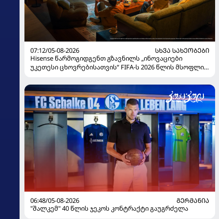
07:12/05-08-2026
ᲡᲮᲕᲐ ᲡᲐᲮᲔᲝᲑᲔᲑᲘ
Hisense წარმოგიდგენთ გზავნილს „ინოვაციები
უკეთესი ცხოვრებისათვის“ FIFA-ს 2026 წლის მსოფლიო
ჩემპიონატზე
06:48/05-08-2026
ᲒᲔᲠᲛᲐᲜᲘᲐ
"შალკემ" 40 წლის ჯეკოს კონტრაქტი გაუგრძელა