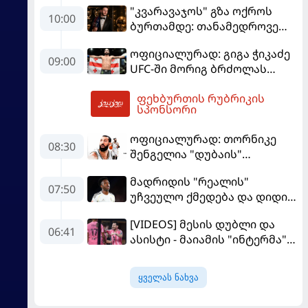
"კვარავაჯოს" გზა ოქროს
გადადგომას მოითხოვს
10:00
ბურთამდე: თანამედროვე
ქართული ზღაპარი
ოფიციალურად: გიგა ჭიკაძე
09:00
UFC-ში მორიგ ბრძოლას
სექტემბერში გამართავს
ფეხბურთის რუბრიკის
12:33
სპონსორი
ოფიციალურად: თორნიკე
08:30
შენგელია "დუბაის"
კალათბურთელია
მადრიდის "რეალის"
07:50
უჩვეულო ქმედება და დიდი
კომპრომისი - ვინისიუსის
[VIDEOS] მესის დუბლი და
მომავალი გადაწყდა
06:41
ასისტი - მაიამის "ინტერმა"
"სან ლუისს" მოუგო
ყველას ნახვა