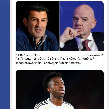
11:00/06-08-2026
ᲡᲮᲕᲐᲓᲐᲡᲮᲕᲐ
"ვერ ვხვდები, ამ კაცმა მეტი რაღა უნდა ჩაიდინოს?" -
ფიგუ ინფანტინოს გადადგომას მოითხოვს