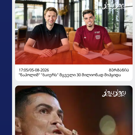
17:05/05-08-2026
ᲒᲔᲠᲛᲐᲜᲘᲐ
"ნაპოლიმ" "ბაიერს" მცველი 30 მილიონად მიჰყიდა