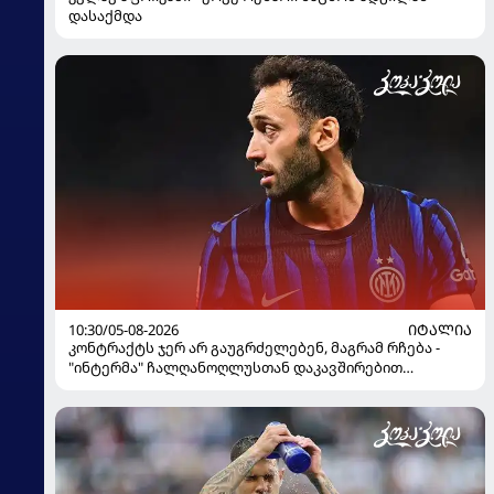
დასაქმდა
10:30/05-08-2026
ᲘᲢᲐᲚᲘᲐ
კონტრაქტს ჯერ არ გაუგრძელებენ, მაგრამ რჩება -
"ინტერმა" ჩალღანოღლუსთან დაკავშირებით
გადაწყვეტილება მიიღო