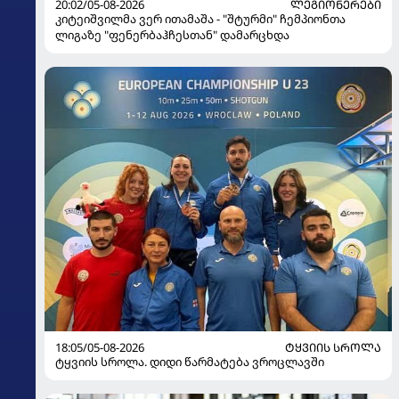
20:02/05-08-2026
ᲚᲔᲒᲘᲝᲜᲔᲠᲔᲑᲘ
კიტეიშვილმა ვერ ითამაშა - "შტურმი" ჩემპიონთა
ლიგაზე "ფენერბაჰჩესთან" დამარცხდა
18:05/05-08-2026
ᲢᲧᲕᲘᲘᲡ ᲡᲠᲝᲚᲐ
ტყვიის სროლა. დიდი წარმატება ვროცლავში