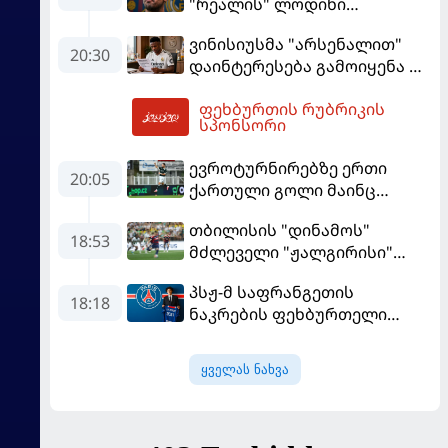
"რეალის" ლოდინი
მობეზრდა და
ვინისიუსმა "არსენალით"
"ბარსელონაში" გადადის
20:30
დაინტერესება გამოიყენა და
"რეალთან" კონტრაქტი
ფეხბურთის რუბრიკის
მომგებიანად გააგრძელა
06:19
სპონსორი
ევროტურნირებზე ერთი
20:05
ქართული გოლი მაინც
გავიდა
თბილისის "დინამოს"
18:53
მძლეველი "ჟალგირისი"
სახლში "ჰაიდუკთან"
პსჟ-მ საფრანგეთის
განადგურდა
18:18
ნაკრების ფეხბურთელი
დაიმატა
ყველას ნახვა