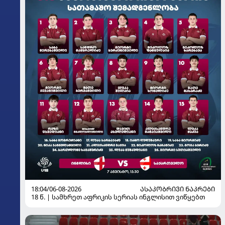
18:04/06-08-2026
ᲐᲡᲐᲙᲝᲑᲠᲘᲕᲘ ᲜᲐᲙᲠᲔᲑᲘ
18 წ. | სამხრეთ აფრიკის სერიას ინგლისით ვიწყებთ