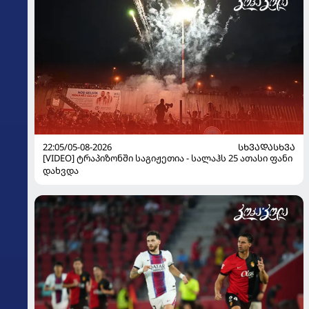
22:05/05-08-2026
ᲡᲮᲕᲐᲓᲐᲡᲮᲕᲐ
[VIDEO] ტრაპიზონში საგიჟეთია - სალაჰს 25 ათასი ფანი
დახვდა