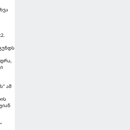
ხვა
2.
 გუნდს
ედრა,
ვი
ს" ამ
ლის
ჯიან
"