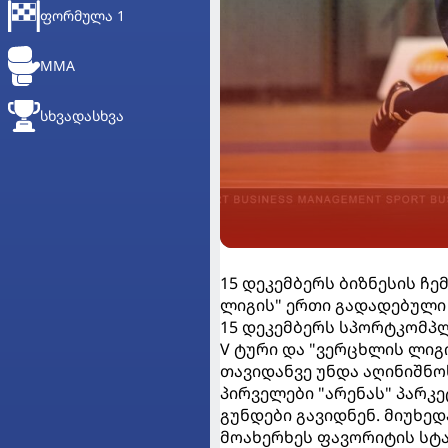
ᲤᲝᲠᲛᲣᲚᲐ 1
MMA
ᲡᲮᲕᲐᲓᲐᲡᲮᲕᲐ
15 დეკემბერს ბიზნესის ჩე
ლიგის" ერთი გადადებული
15 დეკემბერს სპორტკომპლ
V ტური და "ვერცხლის ლიგ
თავიდანვე უნდა აღინიშნო
პირველები "არენას" პარკე
გუნდები გავიდნენ. მიუხედ
მოახერხეს ფავორიტის სტა