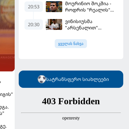
მოურინიო შოკშია -
ფინალურ ეტაპზე – A
20:53
როდრის "რეალის"
დივიზიონში
ლოდინი მობეზრდა
ასპარეზობას იწყებს
ვინისიუსმა
და "ბარსელონაში"
20:30
"არსენალით"
გადადის
დაინტერესება
გამოიყენა და
ყველას ნახვა
"რეალთან"
კონტრაქტი
მომგებიანად
გააგრძელა
სატრანსფერო სიახლეები
ს
იგის"
დგა.
ს"
გე.