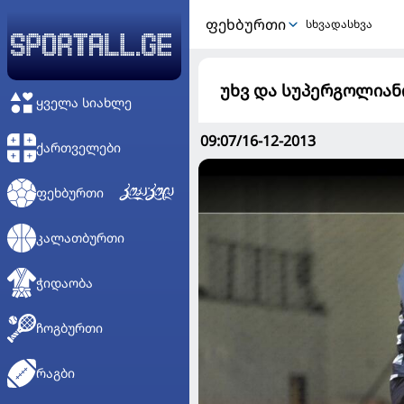
ᲤᲔᲮᲑᲣᲠᲗᲘ
სხვადასხვა
უხვ და სუპერგოლიან
ᲧᲕᲔᲚᲐ ᲡᲘᲐᲮᲚᲔ
09:07/16-12-2013
ᲥᲐᲠᲗᲕᲔᲚᲔᲑᲘ
ᲤᲔᲮᲑᲣᲠᲗᲘ
ᲙᲐᲚᲐᲗᲑᲣᲠᲗᲘ
ᲭᲘᲓᲐᲝᲑᲐ
ᲩᲝᲒᲑᲣᲠᲗᲘ
ᲠᲐᲒᲑᲘ