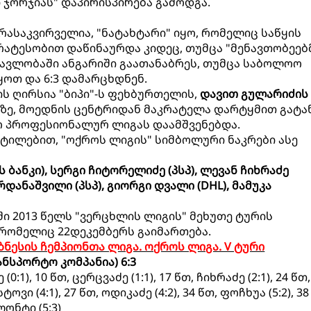
პი ჯორჯიას" დაპირისპირება გამოდგა.
რასაკვირველია, "ნატახტარი" იყო, რომელიც საწყის
რატესობით დაწინაურდა კიდეც, თუმცა "მენავთობეებ
მავლობაში ანგარიში გაათანაბრეს, თუმცა საბოლოო
ყოთ და 6:3 დამარცხდნენ.
ს ღირსია "ბიპი"-ს ფეხბურთელის,
დავით გულარიძის
მზე, მოედნის ცენტრიდან მაკრატელა დარტყმით გატ
რ პროფესიონალურ ლიგას დაამშვენებდა.
ტილებით, "ოქროს ლიგის" სიმბოლური ნაკრები ასე
 ბანკი), სერგი ჩიტორელიძე (პსპ), ლევან ჩიხრაძე
რდანაშვილი (პსპ), გიორგი დვალი (DHL), მამუკა
ში 2013 წელს "ვერცხლის ლიგის" მეხუთე ტურის
რომელიც 22დეკემბერს გაიმართება.
ბიზნესის ჩემპიონთა ლიგა. ოქროს ლიგა. V ტური
ანსპორტო კომპანია) 6:3
:1), 10 წთ, ცერცვაძე (1:1), 17 წთ, ჩიხრაძე (2:1), 24 წთ,
ტოვი (4:1), 27 წთ, ოდიკაძე (4:2), 34 წთ, ფოჩხუა (5:2), 38
ლონტი (5:3)