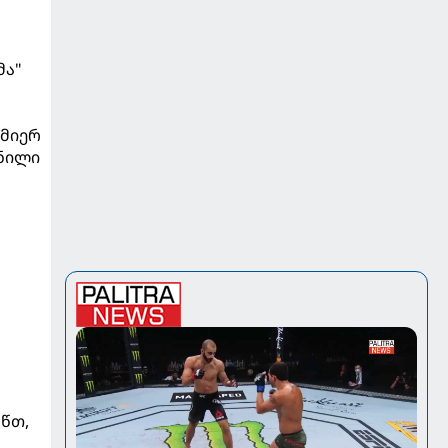
მა"
მიერ
ანილი
 წთ,