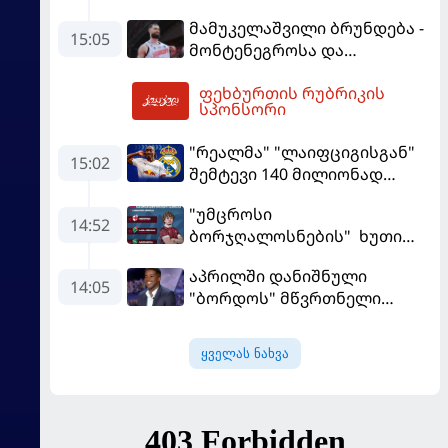
ევრობასკეტი ისრაელთან
მამუკელაშვილი ბრუნდება -
მარცხით გახსნა
15:05
მონტენეგროსა და
პორტუგალიასთან
ფეხბურთის რუბრიკის
მატჩებისთვის საქართველო
16:44
სპონსორი
მზადებას 15
კალათბურთელით იწყებს
"რეალმა" "ლაიფციგისგან"
15:02
შემტევი 140 მილიონად
შეიძინა
"უმცროსი
14:52
ბორჯღალოსნების" ხუთი
ლელო ინგლისთან
აპრილში დანიშნული
14:05
"ბორდოს" მწვრთნელი
გადააყენეს
ყველას ნახვა