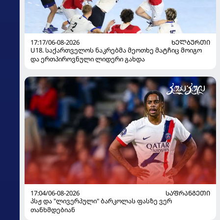
17:17/06-08-2026
ᲮᲔᲚᲑᲣᲠᲗᲘ
U18. საქართველოს ნაკრებმა მეოთხე მატჩიც მოიგო
და ერთპიროვნული ლიდერი გახდა
17:04/06-08-2026
ᲡᲐᲤᲠᲐᲜᲒᲔᲗᲘ
პსჟ და "ლივერპული" ბარკოლას ფასზე ვერ
თანხმდებიან