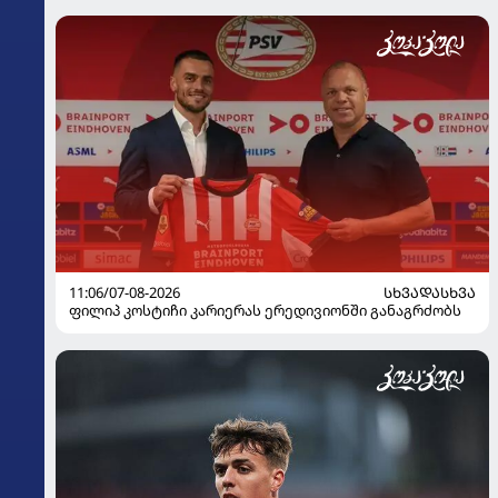
11:06/07-08-2026
ᲡᲮᲕᲐᲓᲐᲡᲮᲕᲐ
ფილიპ კოსტიჩი კარიერას ერედივიონში განაგრძობს