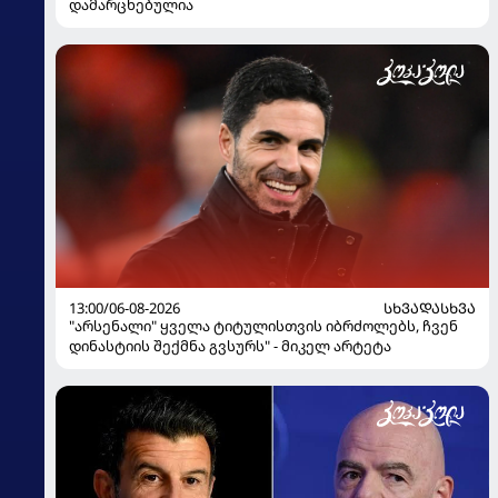
დამარცხებულია
13:00/06-08-2026
ᲡᲮᲕᲐᲓᲐᲡᲮᲕᲐ
"არსენალი" ყველა ტიტულისთვის იბრძოლებს, ჩვენ
დინასტიის შექმნა გვსურს" - მიკელ არტეტა