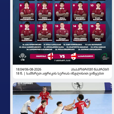
18:04/06-08-2026
ᲐᲡᲐᲙᲝᲑᲠᲘᲕᲘ ᲜᲐᲙᲠᲔᲑᲘ
18 წ. | სამხრეთ აფრიკის სერიას ინგლისით ვიწყებთ