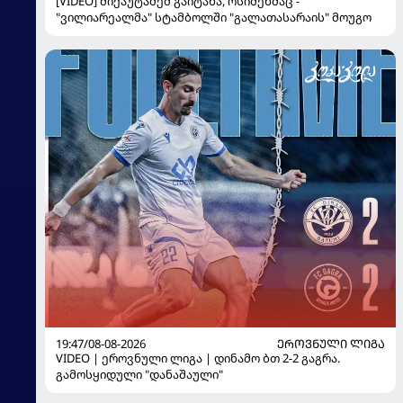
[VIDEO] მიქაუტაძემ გაიტანა, ოსიმენმაც -
"ვილიარეალმა" სტამბოლში "გალათასარაის" მოუგო
19:47/08-08-2026
ᲔᲠᲝᲕᲜᲣᲚᲘ ᲚᲘᲒᲐ
VIDEO | ეროვნული ლიგა | დინამო ბთ 2-2 გაგრა.
გამოსყიდული "დანაშაული"