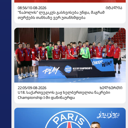
08:56/10-08-2026
ᲘᲢᲐᲚᲘᲐ
"ნაპოლის" ლუკაკუს გასხვისება უნდა, მაგრამ
თურქებს თანხაზე ვერ უთანხმდება
22:05/09-08-2026
ᲮᲔᲚᲑᲣᲠᲗᲘ
U18. საქართველოს ვაჟ ხელბურთელთა ნაკრები
Championship I-ში დაწინაურდა