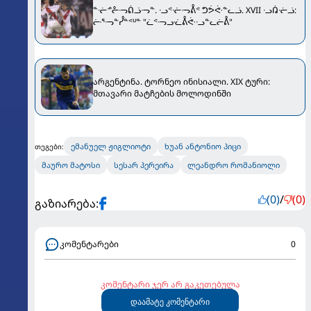
ᓐᓠᓒᓔᓜᕢᓘᓜᓐ. ᓢᕝᓠᓜᕔᕝ ᕤᕘᕜᓐᓚᓘ. XVII ᓢᕣᓠᓘ:
ᓡᕐᓜᓐᓮᓐᕝᓑᓐ "ᓛᕝᓜᓣᓛᕔᕜᓢᓐᓚᓖᕔ"
არგენტინა. ტორნეო ინისიალი. XIX ტური:
მთავარი მატჩების მოლოდინში
ემანუელ ჟიგლიოტი
ხუან ანტონიო პიცი
თეგები:
მაურო მატოსი
სესარ პერეირა
ლეანდრო რომანიოლი
(0)
/
(0)
გაზიარება:
კომენტარები
0
კომენტარი ჯერ არ გაკეთებულა
დაამატე კომენტარი