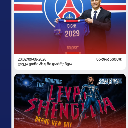
20:02/09-08-2026
ᲡᲐᲤᲠᲐᲜᲒᲔᲗᲘ
ლუკა დინი პსჟ-ში დაბრუნდა