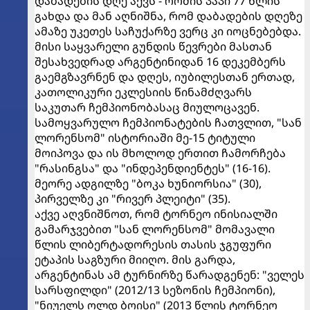
დაბადების დღე აქვს - რომის პაპი 77 წლის
გახდა და მან აღნიშნა, რომ დაბადების დღეზე
ამაზე უკეთეს საჩუქარზე ვერც კი იოცნებებდა.
მისი საყვარელი გუნდის წევრები მასთან
შესახვედრად არგენტინიდან 16 დეკემბერს
გაემგზავრნენ და დღეს, იუბილესთან ერთად,
კათოლიკური ეკლესიის წინამძღვარს
საკუთარ ჩემპიონობასაც მიულოცავენ.
სამოყვარულო ჩემპიონატების ჩათვლით, "სან
ლორენსომ" ისტორიაში მე-15 ტიტული
მოიპოვა და ის მხოლოდ ერთით ჩამორჩება
"რასინგსა" და "ინდეპენდიენტეს" (16-16).
მეორე ადგილზე "ბოკა ხუნიორსია" (30),
პირველზე კი "რივერ პლეიტი" (35).
აქვე აღვნიშნოთ, რომ ტორნეო ინისიალში
გამარჯვებით "სან ლორენსომ" მომავალი
წლის ლიბერტადორესის თასის ჯგუფური
ეტაპის საგზური მიიღო. მის გარდა,
არგენტინას ამ ტურნირზე წარადგენენ: "ველეს
სარსფილდი" (2012/13 სეზონის ჩემპიონი),
"ნიუელს ოლდ ბოისი" (2013 წლის ტორნეო