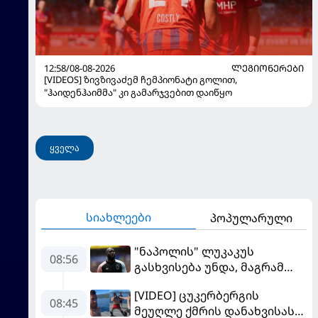
12:58/08-08-2026
ᲚᲔᲒᲘᲝᲜᲔᲠᲔᲑᲘ
[VIDEOS] ზივზივაძემ ჩემპიონატი გოლით,
"ჰაიდენჰაიმმა" კი გამარჯვებით დაიწყო
ყველა
სიახლეები
პოპულარული
"ნაპოლის" ლუკაკუს
08:56
გასხვისება უნდა, მაგრამ
თურქებს თანხაზე ვერ
[VIDEO] ცუკერბერგის
უთანხმდება
08:45
მეუღლე ქმრის დანახვისას