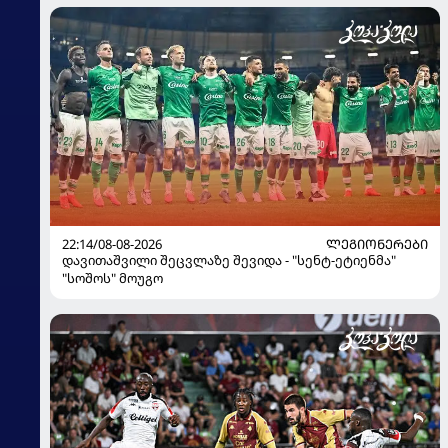
22:14/08-08-2026
ᲚᲔᲒᲘᲝᲜᲔᲠᲔᲑᲘ
დავითაშვილი შეცვლაზე შევიდა - "სენტ-ეტიენმა"
"სოშოს" მოუგო