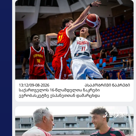
13:12/09-08-2026
ᲐᲡᲐᲙᲝᲑᲠᲘᲕᲘ ᲜᲐᲙᲠᲔᲑᲘ
საქართველოს 16-წლამდელთა ნაკრები
ევრობასკეტზე ესპანეთთან დამარცხდა