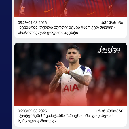
08:29/09-08-2026
ᲡᲮᲕᲐᲓᲐᲡᲮᲕᲐ
"ნეიმარმა "ოქროს ბურთი" მესის გამო ვერ მოიგო" -
ბრაზილიელის ყოფილი აგენტი
06:03/09-08-2026
ᲢᲠᲐᲜᲡᲤᲔᲠᲔᲑᲘ
"ტოტენჰემის" კაპიტანმა "არსენალში" გადასვლის
სურვილი გამოთქვა