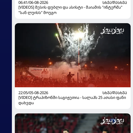
06:41/06-08-2026
ᲡᲮᲕᲐᲓᲐᲡᲮᲕᲐ
[VIDEOS] მესის დუბლი და ასისტი - მაიამის "ინტერმა"
"სან ლუისს" მოუგო
22:05/05-08-2026
ᲡᲮᲕᲐᲓᲐᲡᲮᲕᲐ
[VIDEO] ტრაპიზონში საგიჟეთია - სალაჰს 25 ათასი ფანი
დახვდა