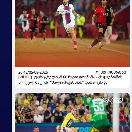
20:48/05-08-2026
ᲚᲔᲒᲘᲝᲜᲔᲠᲔᲑᲘ
[VIDEO] კვარაცხელიამ 60 წუთი ითამაშა - პსჟ სეზონის
პირველ მატჩში "მალიორკასთან" დამარცხდა