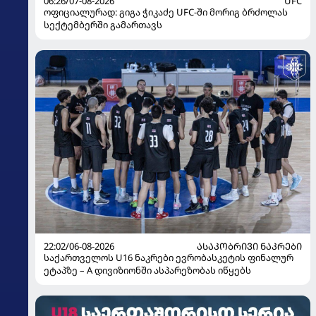
06:26/07-08-2026
UFC
ოფიციალურად: გიგა ჭიკაძე UFC-ში მორიგ ბრძოლას
სექტემბერში გამართავს
22:02/06-08-2026
ᲐᲡᲐᲙᲝᲑᲠᲘᲕᲘ ᲜᲐᲙᲠᲔᲑᲘ
საქართველოს U16 ნაკრები ევრობასკეტის ფინალურ
ეტაპზე – A დივიზიონში ასპარეზობას იწყებს