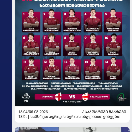
18:04/06-08-2026
ᲐᲡᲐᲙᲝᲑᲠᲘᲕᲘ ᲜᲐᲙᲠᲔᲑᲘ
18 წ. | სამხრეთ აფრიკის სერიას ინგლისით ვიწყებთ