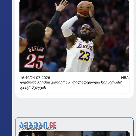
16:40/24-07-2026
NBA
ლებრონ ჯეიმსი კარიერას "ფილადელფია სიქსერსში"
გააგრძელებს