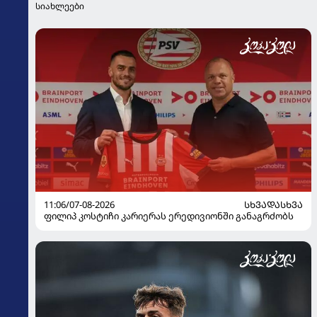
სიახლეები
11:06/07-08-2026
ᲡᲮᲕᲐᲓᲐᲡᲮᲕᲐ
ფილიპ კოსტიჩი კარიერას ერედივიონში განაგრძობს