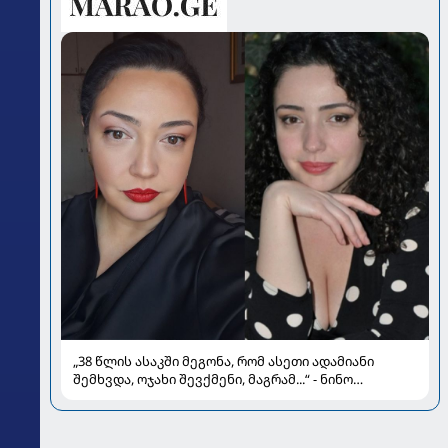
„38 წლის ასაკში მეგონა, რომ ასეთი ადამიანი
შემხვდა, ოჯახი შევქმენი, მაგრამ...“ - ნინო
მუმლაძის ინტერვიუ ოჯახსა და განქორწინებაზე