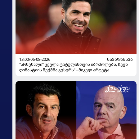
13:00/06-08-2026
ᲡᲮᲕᲐᲓᲐᲡᲮᲕᲐ
"არსენალი" ყველა ტიტულისთვის იბრძოლებს, ჩვენ
დინასტიის შექმნა გვსურს" - მიკელ არტეტა