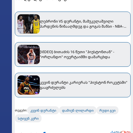
ლებრონი VS დურანტი, მამუკელაშვილი
ჰარდენის წინააღმდეგ და გოგას შანსი - NBA-ის
პლეი-ოფისა და ფლეი-ინის ყველა წყვილი
ცნობილია
[VIDEO] ბითაძის 16 წუთი "ჰიუსტონთან" -
"ორლანდო" ოვერტაიმში დამარცხდა
კევინ დურანტი კარიერას "ჰიუსტონ როკეტსში"
გააგრძელებს
კევინ დურანტი
დამიენ ლილარდი
რუდი გეი
თეგები:
სტივენ კერი
(0)
/
(0)