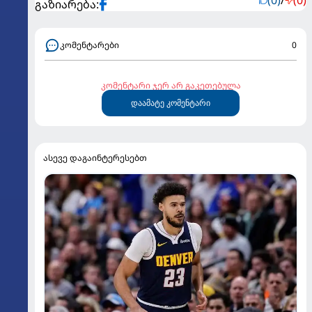
გაზიარება:
კომენტარები
0
კომენტარი ჯერ არ გაკეთებულა
დაამატე კომენტარი
ასევე დაგაინტერესებთ