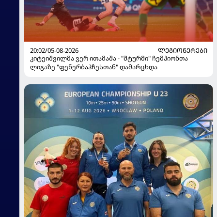
20:02/05-08-2026
ᲚᲔᲒᲘᲝᲜᲔᲠᲔᲑᲘ
კიტეიშვილმა ვერ ითამაშა - "შტურმი" ჩემპიონთა
ლიგაზე "ფენერბაჰჩესთან" დამარცხდა