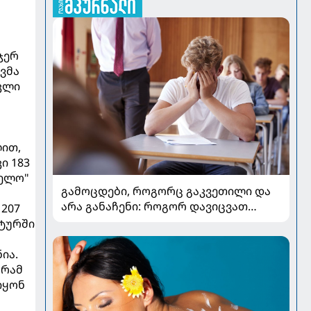
ჯერ
ვმა
კლი
ლით,
ი 183
ლელო"
გამოცდები, როგორც გაკვეთილი და
არა განაჩენი: როგორ დავიცვათ
 207
შვილების ჯანმრთელობა და
 ტურში
მომავალი
ია.
გრამ
იყონ