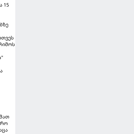
ა 15
ბზე
რთვეს
არიმოს
ს"
ა
 მათ
ირო
სცა