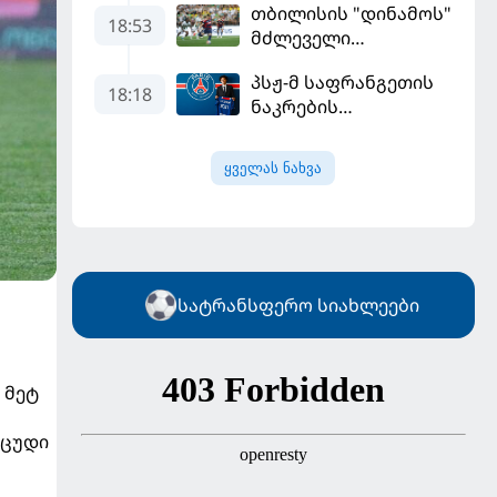
თბილისის "დინამოს"
18:53
მძლეველი
"ჟალგირისი" სახლში
პსჟ-მ საფრანგეთის
"ჰაიდუკთან"
18:18
ნაკრების
განადგურდა
ფეხბურთელი
დაიმატა
ყველას ნახვა
სატრანსფერო სიახლეები
 მეტ
 ცუდი