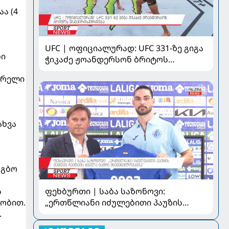
ა (4
UFC | ოფიციალურად: UFC 331-ზე გიგა
ბი
ჭიკაძე ჟოანდერსონ ბრიტოს
დაუპირისპირდება
ვრელი
ახვა
აგბო
ფეხბურთი | საბა საზონოვი:
ს
„ერთწლიანი იძულებითი პაუზის
ნობით.
შემდეგ ჩემთვის ყველა მატჩი
.
მნიშვნელოვანია“