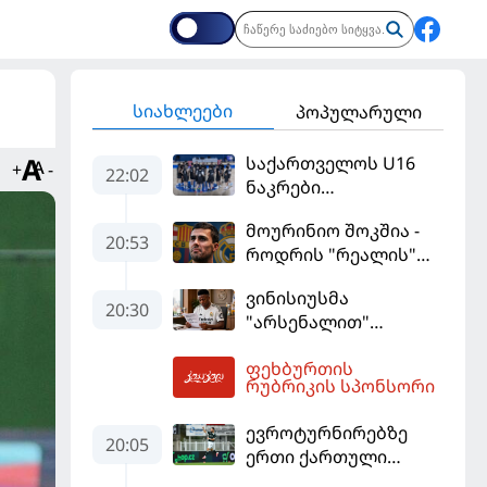
სიახლეები
პოპულარული
საქართველოს U16
+
-
22:02
ნაკრები
ევრობასკეტის
მოურინიო შოკშია -
ფინალურ ეტაპზე – A
20:53
როდრის "რეალის"
დივიზიონში
ლოდინი მობეზრდა
ასპარეზობას იწყებს
ვინისიუსმა
და "ბარსელონაში"
20:30
"არსენალით"
გადადის
დაინტერესება
ფეხბურთის
გამოიყენა და
03:39
რუბრიკის სპონსორი
"რეალთან"
კონტრაქტი
ევროტურნირებზე
მომგებიანად
20:05
ერთი ქართული
გააგრძელა
გოლი მაინც გავიდა