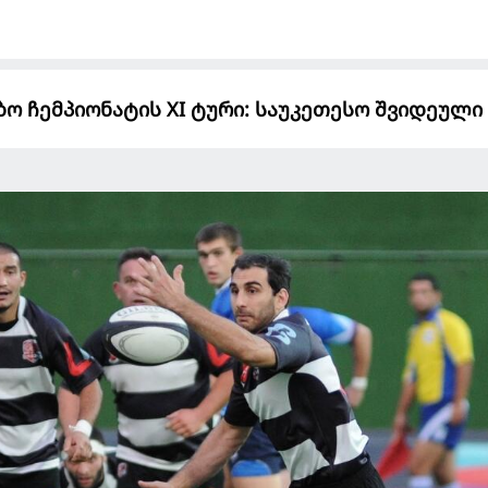
ო ჩემპიონატის XI ტური: საუკეთესო შვიდეული