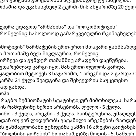
ლო გაიტანა გარემარბმა ალექსანდრე ტუჩაშვილმა,
შია და უკანასკნელ 2 ტურში მის ანგარიშზე 20 ქულა
ვედრა უდავოდ "არმაზისა" და "ლოკომოტივის"
 რომელშიც საბოლოოდ გამარჯვებულნი რკინიგზელე
ომოტივის" წარმატების ერთ-ერთი მთავარი განმსაზღ
 მოთამაშე ბექა წიკლაურია, რომელიც
რჩევა და გუნდურ თამაშშიც არაფერი დაეწუნება.
შეუდარებლად კარგი იყო. მან ერთი ლელოს გარდა,
ალობით მეტოქეს 3 საჯარიმო, 1 არეკნი და 2 გარდას
აგარმა 21 ქულა შეადგინა და შეხვედრის საუკეთესო
ად გახდა.
ოპი
რაგბო ჩემპიონატის სტატისტიკურ მიმოხილვას. სარ
ს რამდენიმე ხერხი არსებობს. ლელო - 5 ქულა,
რიმო - 3 ქულა, არეკნი - 3 ქულა. საინტერესოა, უმაღლე
იდან თუ ვინ ლიდერობს გატანილი არეკნების რაოდე
 განმავლობაში გუნდებმა ჯამში 16 არეკნი გაიტანეს
"ბოლნისი ყოჩების" მოთამაშეებზე მოდის - 5. სამჯერ