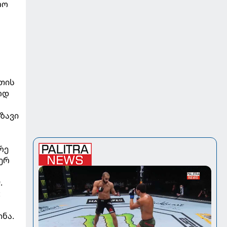
რო
ათის
ოდ
ზავი
რე
ერ
.
:
ნა.