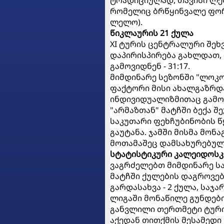
ტრადიციულად, თავისი ლე
რომელიც ბრწყინვალე ფორმა
ლელო).
წიკლაურის 21 ქულა
XI ტურის ცენტრალური შეხ
დაპირისპირება გახლდათ,
გამოვიდნენ - 31:17.
მიმდინარე სეზონში "ლოკ
ფაქტორი მისი ახალგაზრდა
ინდივიდუალიზმითაც გამოი
"არმაზთან" მატჩში ბექა 
საკუთარი ფეხჩუბინობის წყ
გაუტანა. ჯამში მისმა მონ
მოთამაშეც დამსახურებულ
სტატისტიკური კალეიდოსკ
ვაგრძელებთ მიმდინარე სა
მატჩში ქულების დაგროვები
გარდასახვა - 2 ქულა, საჯა
ლიგაში მონაწილე გუნდებ
განვლილი თერთმეტი ტურის
აქედან თითქმის მესამედი 