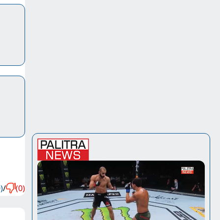
)
/
(0)