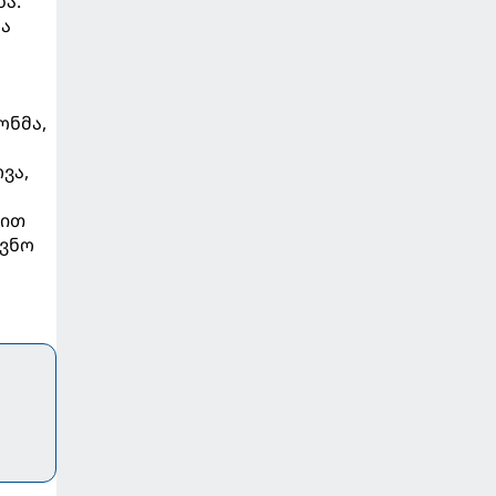
ა.
ა
ონმა,
ვა,
გით
ევნო