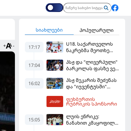
სიახლეები
პოპულარული
U18. საქართველოს
+
-
17:17
ნაკრებმა მეოთხე
მატჩიც მოიგო და
პსჟ და "ლივერპული"
ერთპიროვნული
17:04
ბარკოლას ფასზე ვერ
ლიდერი გახდა
თანხმდებიან
პსჟ მეკარის შეძენას
16:02
და "იუვენტუსში"
განათხოვრებას
ფეხბურთის
აპირებს
17:45
რუბრიკის სპონსორი
ლუის ენრიკე:
15:05
ნანახით კმაყოფილი
ვარ - ეს ის შედეგი არ