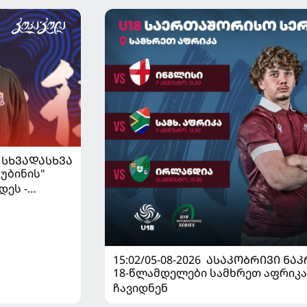
ᲡᲮᲕᲐᲓᲐᲡᲮᲕᲐ
უბინის"
დეს -
15:02/05-08-2026
ᲐᲡᲐᲙᲝᲑᲠᲘᲕᲘ ᲜᲐᲙ
18-წლამდელები სამხრეთ აფრიკა
ჩავიდნენ