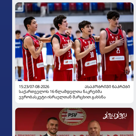
15:23/07-08-2026
ᲐᲡᲐᲙᲝᲑᲠᲘᲕᲘ ᲜᲐᲙᲠᲔᲑᲘ
საქართველოს 16-წლამდელთა ნაკრებმა
ევრობასკეტი ისრაელთან მარცხით გახსნა