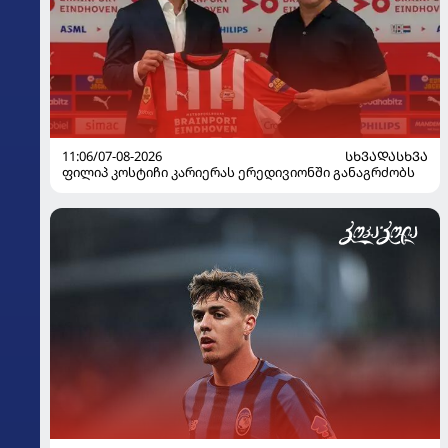
11:06/07-08-2026
ᲡᲮᲕᲐᲓᲐᲡᲮᲕᲐ
ფილიპ კოსტიჩი კარიერას ერედივიონში განაგრძობს