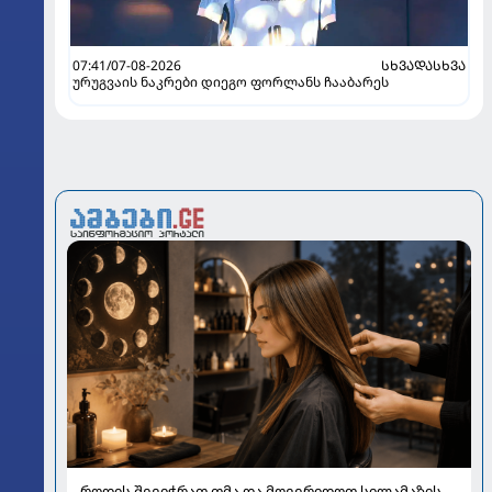
07:41/07-08-2026
ᲡᲮᲕᲐᲓᲐᲡᲮᲕᲐ
ურუგვაის ნაკრები დიეგო ფორლანს ჩააბარეს
როდის შევიჭრათ თმა და მოვერიდოთ სილამაზის