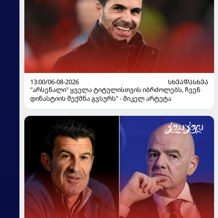
13:00/06-08-2026
ᲡᲮᲕᲐᲓᲐᲡᲮᲕᲐ
"არსენალი" ყველა ტიტულისთვის იბრძოლებს, ჩვენ
დინასტიის შექმნა გვსურს" - მიკელ არტეტა