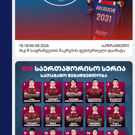
18:18/06-08-2026
ᲡᲐᲤᲠᲐᲜᲒᲔᲗᲘ
პსჟ-მ საფრანგეთის ნაკრების ფეხბურთელი დაიმატა