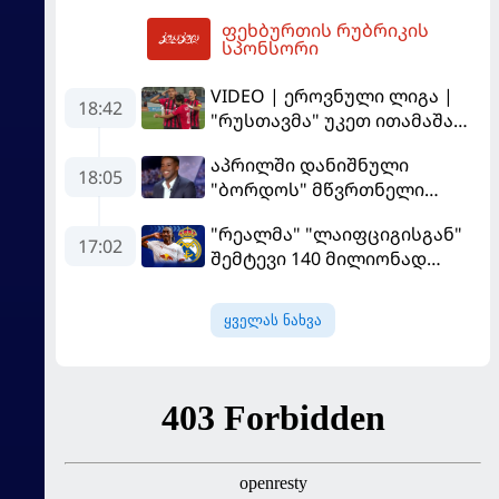
პსჟ-ს ძირითადი მეკარე?
მიიღებს" - განაცხადა
ფეხბურთის რუბრიკის
"ლივერპულის" ყოფილმა
23:34
სპონსორი
მეკარემ
VIDEO | ეროვნული ლიგა |
18:42
"რუსთავმა" უკეთ ითამაშა
და დამსახურებულად
აპრილში დანიშნული
მოიგო, "ტორპედომ" გვიან
18:05
"ბორდოს" მწვრთნელი
გაიღვიძა...
გადააყენეს
"რეალმა" "ლაიფციგისგან"
17:02
შემტევი 140 მილიონად
შეიძინა
ყველას ნახვა