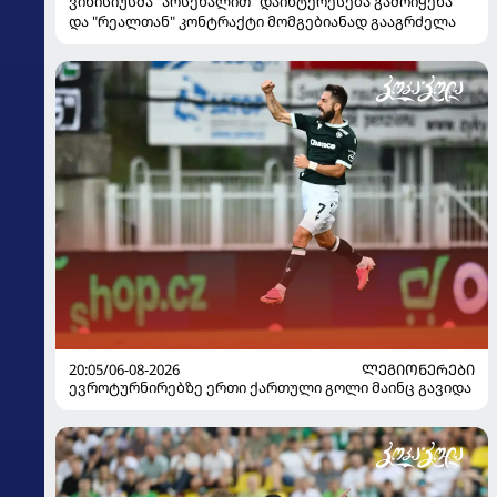
ვინისიუსმა "არსენალით" დაინტერესება გამოიყენა
და "რეალთან" კონტრაქტი მომგებიანად გააგრძელა
20:05/06-08-2026
ᲚᲔᲒᲘᲝᲜᲔᲠᲔᲑᲘ
ევროტურნირებზე ერთი ქართული გოლი მაინც გავიდა