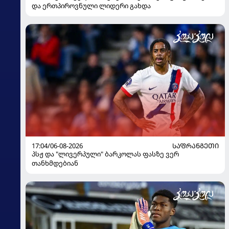
და ერთპიროვნული ლიდერი გახდა
17:04/06-08-2026
ᲡᲐᲤᲠᲐᲜᲒᲔᲗᲘ
პსჟ და "ლივერპული" ბარკოლას ფასზე ვერ
თანხმდებიან