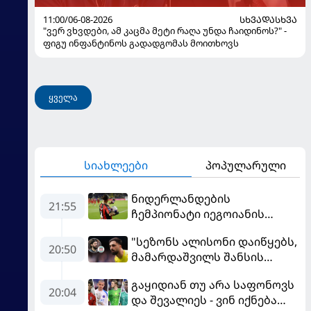
11:00/06-08-2026
ᲡᲮᲕᲐᲓᲐᲡᲮᲕᲐ
"ვერ ვხვდები, ამ კაცმა მეტი რაღა უნდა ჩაიდინოს?" -
ფიგუ ინფანტინოს გადადგომას მოითხოვს
ყველა
სიახლეები
პოპულარული
ნიდერლანდების
21:55
ჩემპიონატი იეგოიანის
გოლით გაიხსნა - ის მატჩის
"სეზონს ალისონი დაიწყებს,
MVP გახდა
20:50
მამარდაშვილს შანსის
გამოსაყენებლად
გაყიდიან თუ არა საფონოვს
მოთმინება სჭირდება,
20:04
და შევალიეს - ვინ იქნება
რომელსაც 100%-ით