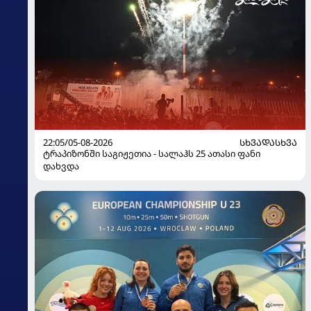
22:05/05-08-2026
ᲡᲮᲕᲐᲓᲐᲡᲮᲕᲐ
ტრაპიზონში საგიჟეთია - სალაჰს 25 ათასი ფანი
დახვდა