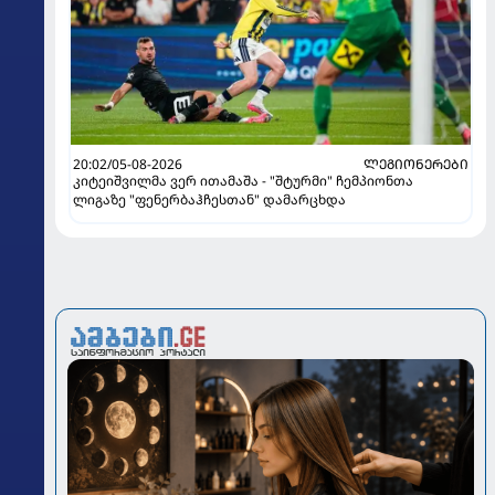
20:02/05-08-2026
ᲚᲔᲒᲘᲝᲜᲔᲠᲔᲑᲘ
კიტეიშვილმა ვერ ითამაშა - "შტურმი" ჩემპიონთა
ლიგაზე "ფენერბაჰჩესთან" დამარცხდა