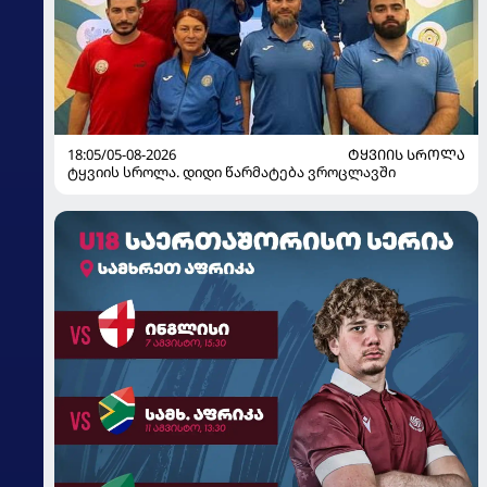
18:05/05-08-2026
ᲢᲧᲕᲘᲘᲡ ᲡᲠᲝᲚᲐ
ტყვიის სროლა. დიდი წარმატება ვროცლავში