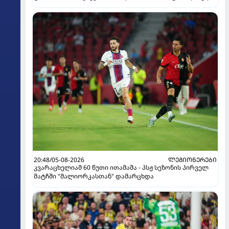
20:48/05-08-2026
ᲚᲔᲒᲘᲝᲜᲔᲠᲔᲑᲘ
კვარაცხელიამ 60 წუთი ითამაშა - პსჟ სეზონის პირველ
მატჩში "მალიორკასთან" დამარცხდა