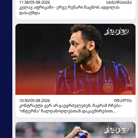
11:38/05-08-2026
ᲡᲮᲕᲐᲓᲐᲡᲮᲕᲐ
კვლავ აფრიკაში - ერვე რენარი ნაცნობ ადგილას
დასაქმდა
10:30/05-08-2026
ᲘᲢᲐᲚᲘᲐ
კონტრაქტს ჯერ არ გაუგრძელებენ, მაგრამ რჩება -
"ინტერმა" ჩალღანოღლუსთან დაკავშირებით
გადაწყვეტილება მიიღო