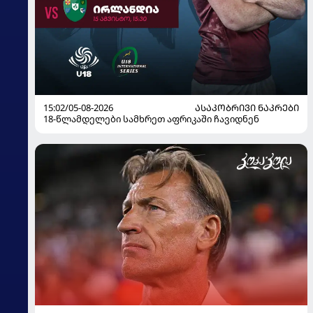
15:02/05-08-2026
ᲐᲡᲐᲙᲝᲑᲠᲘᲕᲘ ᲜᲐᲙᲠᲔᲑᲘ
18-წლამდელები სამხრეთ აფრიკაში ჩავიდნენ