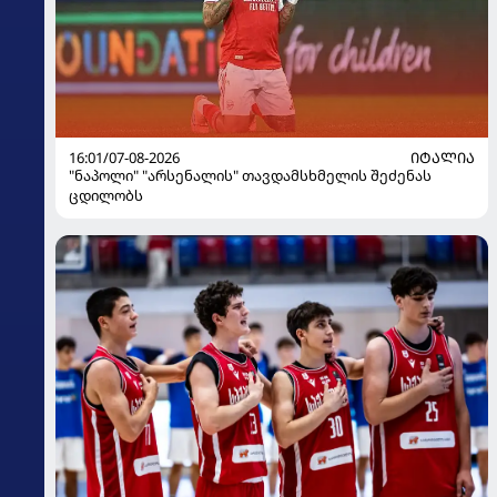
16:01/07-08-2026
ᲘᲢᲐᲚᲘᲐ
"ნაპოლი" "არსენალის" თავდამსხმელის შეძენას
ცდილობს