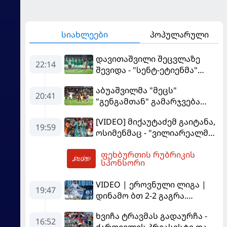
სიახლეები
პოპულარული
დავითაშვილი შეცვლაზე
22:14
შევიდა - "სენტ-ეტიენმა"
"სოშოს" მოუგო
აბუაშვილმა "მეცს"
20:41
"გენგამთან" გამარჯვება
მოუპოვა
[VIDEO] მიქაუტაძემ გაიტანა,
19:59
ოსიმენმაც - "ვილიარეალმა"
სტამბოლში
ფეხბურთის რუბრიკის
"გალათასარაის" მოუგო
02:56
სპონსორი
VIDEO | ეროვნული ლიგა |
19:47
დინამო ბთ 2-2 გაგრა.
გამოსყიდული "დანაშაული"
ხვიჩა ტრავმას გადაურჩა -
16:52
ქართველის პრეასისტი და