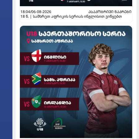
18:04/06-08-2026
ᲐᲡᲐᲙᲝᲑᲠᲘᲕᲘ ᲜᲐᲙᲠᲔᲑᲘ
18 წ. | სამხრეთ აფრიკის სერიას ინგლისით ვიწყებთ