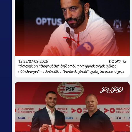
12:55/07-08-2026
ᲘᲢᲐᲚᲘᲐ
"როდესაც "მილანში" მუშაობ, ტიტულისთვის უნდა
იბრძოლო" - ამორიმმა "როსონერის" ფანები დააიმედა