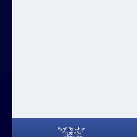
ჩვენ შესახებ
რეკლამა
კონტაქტი