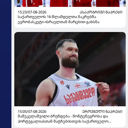
15:23/07-08-2026
ᲐᲡᲐᲙᲝᲑᲠᲘᲕᲘ ᲜᲐᲙᲠᲔᲑᲘ
საქართველოს 16-წლამდელთა ნაკრებმა
ევრობასკეტი ისრაელთან მარცხით გახსნა
15:05/07-08-2026
ᲔᲠᲝᲕᲜᲣᲚᲘ ᲜᲐᲙᲠᲔᲑᲘ
მამუკელაშვილი ბრუნდება - მონტენეგროსა და
პორტუგალიასთან მატჩებისთვის საქართველო
მზადებას 15 კალათბურთელით იწყებს