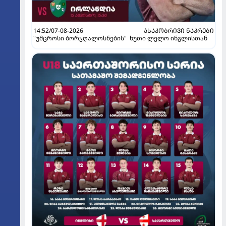
14:52/07-08-2026
ᲐᲡᲐᲙᲝᲑᲠᲘᲕᲘ ᲜᲐᲙᲠᲔᲑᲘ
"უმცროსი ბორჯღალოსნების" ხუთი ლელო ინგლისთან