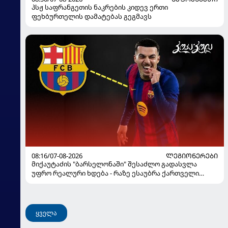
პსჟ საფრანგეთის ნაკრების კიდევ ერთი
ფეხბურთელის დამატებას გეგმავს
08:16/07-08-2026
ᲚᲔᲒᲘᲝᲜᲔᲠᲔᲑᲘ
მიქაუტაძის "ბარსელონაში" შესაძლო გადასვლა
უფრო რეალური ხდება - რაზე ესაუბრა ქართველი
კატალონიელთა მთავარ მწვრთნელს
ყველა