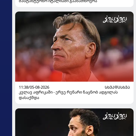
მასტანტუონო იტალიაში გაანათხოვრა
11:38/05-08-2026
ᲡᲮᲕᲐᲓᲐᲡᲮᲕᲐ
კვლავ აფრიკაში - ერვე რენარი ნაცნობ ადგილას
დასაქმდა