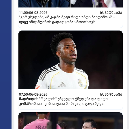
11:00/06-08-2026
ᲡᲮᲕᲐᲓᲐᲡᲮᲕᲐ
"ვერ ვხვდები, ამ კაცმა მეტი რაღა უნდა ჩაიდინოს?" -
ფიგუ ინფანტინოს გადადგომას მოითხოვს
07:50/06-08-2026
ᲡᲮᲕᲐᲓᲐᲡᲮᲕᲐ
მადრიდის "რეალის" უჩვეულო ქმედება და დიდი
კომპრომისი - ვინისიუსის მომავალი გადაწყდა