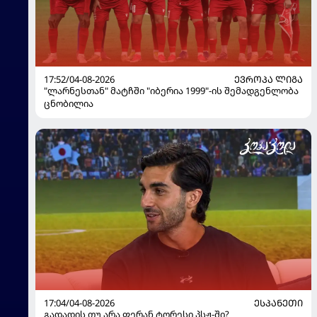
17:52/04-08-2026
ᲔᲕᲠᲝᲞᲐ ᲚᲘᲒᲐ
"ლარნესთან" მატჩში "იბერია 1999"-ის შემადგენლობა
ცნობილია
17:04/04-08-2026
ᲔᲡᲞᲐᲜᲔᲗᲘ
გადადის თუ არა ფერან ტორესი პსჟ-ში?