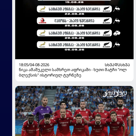
18:05/04-08-2026
ᲡᲮᲕᲐᲓᲐᲡᲮᲕᲐ
ნიკა ამაშუკელი სამხრეთ აფრიკაში - ხუთი მატჩი "ოლ
ბლექსის" ისტორიულ ტურნეზე