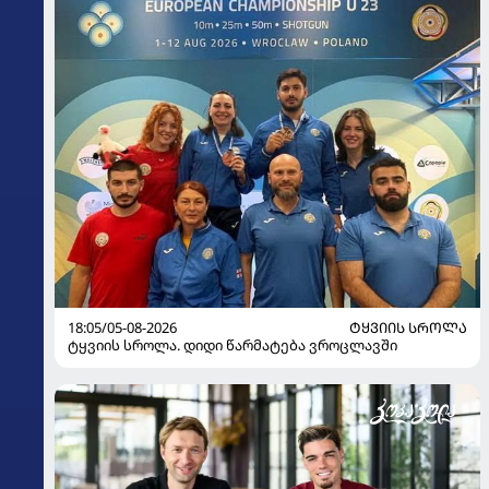
18:05/05-08-2026
ᲢᲧᲕᲘᲘᲡ ᲡᲠᲝᲚᲐ
ტყვიის სროლა. დიდი წარმატება ვროცლავში