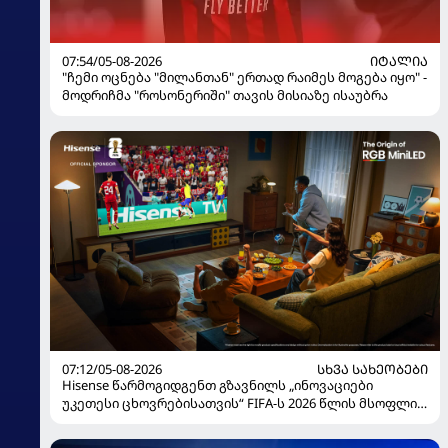
07:54/05-08-2026
ᲘᲢᲐᲚᲘᲐ
"ჩემი ოცნება "მილანთან" ერთად რაიმეს მოგება იყო" -
მოდრიჩმა "როსონერიში" თავის მისიაზე ისაუბრა
07:12/05-08-2026
ᲡᲮᲕᲐ ᲡᲐᲮᲔᲝᲑᲔᲑᲘ
Hisense წარმოგიდგენთ გზავნილს „ინოვაციები
უკეთესი ცხოვრებისათვის“ FIFA-ს 2026 წლის მსოფლიო
ჩემპიონატზე