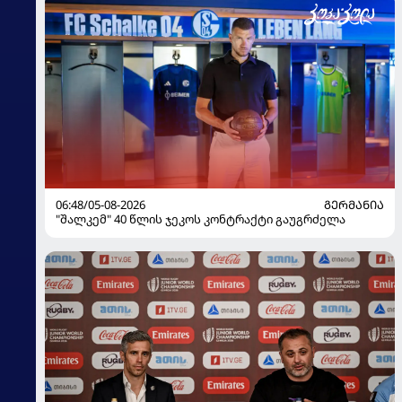
06:48/05-08-2026
ᲒᲔᲠᲛᲐᲜᲘᲐ
"შალკემ" 40 წლის ჯეკოს კონტრაქტი გაუგრძელა