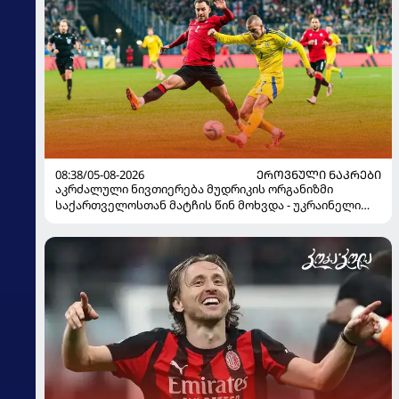
08:38/05-08-2026
ᲔᲠᲝᲕᲜᲣᲚᲘ ᲜᲐᲙᲠᲔᲑᲘ
აკრძალული ნივთიერება მუდრიკის ორგანიზმი
საქართველოსთან მატჩის წინ მოხვდა - უკრაინელი
ჟურნალისტი ფეხბურთელის დისკვალიფიკაციაზე
ინფორმაციას ავრცელებს