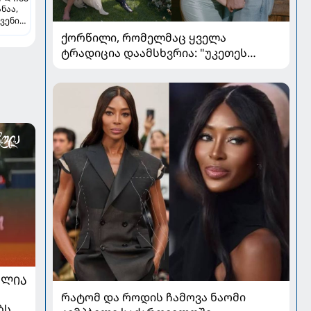
ნაა,
ვენი
-
ქორწილი, რომელმაც ყველა
ლ
ტრადიცია დაამსხვრია: "უკეთეს
ქორწილზე ვერც ვიოცნებებდი“
ᲐᲚᲘᲐ
რატომ და როდის ჩამოვა ნაომი
ბს