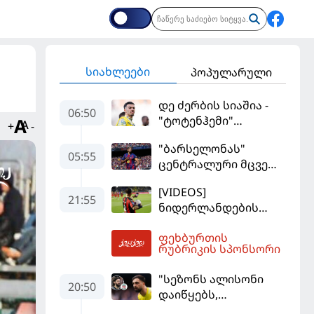
სიახლეები
პოპულარული
დე ძერბის სიაშია -
06:50
"ტოტენჰემი"
+
-
მიქაუტაძის შეძენას
"ბარსელონას"
განიხილავს
05:55
ცენტრალური მცველი
კარიერას
[VIDEOS]
"ლივერპულში"
21:55
ნიდერლანდების
გააგრძელებს
ჩემპიონატი
ფეხბურთის
იეგოიანის გოლით
07:39
რუბრიკის სპონსორი
გაიხსნა - ის მატჩის
MVP გახდა
"სეზონს ალისონი
20:50
დაიწყებს,
მამარდაშვილს