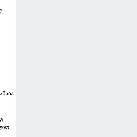
ლ
ანაია
ომ
ლით