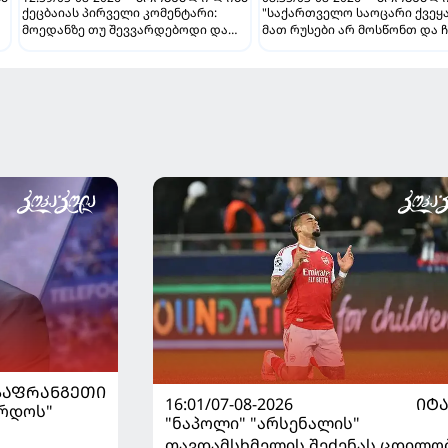
ქეცბაიას პირველი კომენტარი:
"საქართველო საოცარი ქვეყა
მოედანზე თუ შევვარდებოდი და
მათ რუსები არ მოსწონთ და ჩ
თამაშს ჩავშლიდი, თორემ...
მსგავსი მენტალიტეტი აქვთ" 
ინტერვიუ "გაგრას" უკრაინე
ფორვარდთან
ᲡᲐᲤᲠᲐᲜᲒᲔᲗᲘ
16:01/07-08-2026
ᲘᲢ
ორდოს"
"ნაპოლი" "არსენალის"
თავდამსხმელის შეძენას ცდილო