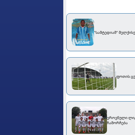
"სამტედიამ" მელქის
ფოთის ცე
ეროვნული ლიგა
ჩამორჩება