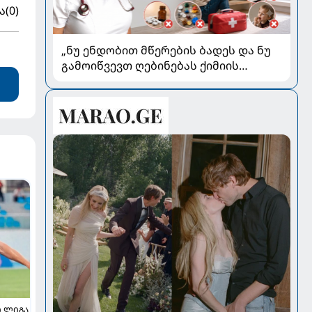
ა
(0)
„ნუ ენდობით მწერების ბადეს და ნუ
გამოიწვევთ ღებინებას ქიმიის
გადაყლაპვისას“ - როგორ ვიხსნათ
ბავშვი კრიტიკულ სიტუაციაში,
პედიატრ სალომე ახვლედიანის
რჩევები
 ᲚᲘᲒᲐ