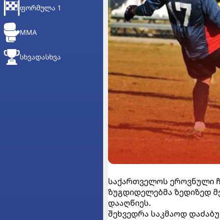
ᲤᲝᲠᲛᲣᲚᲐ 1
MMA
ᲡᲮᲕᲐᲓᲐᲡᲮᲕᲐ
საქართველოს ეროვნული ჩე
ზუგდიდელებმა ზედიზედ მ
დააღწიეს.
შეხვედრა საკმაოდ დაძაბუ