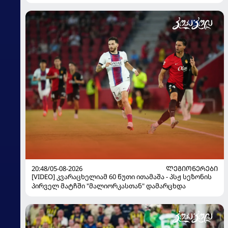
20:48/05-08-2026
ᲚᲔᲒᲘᲝᲜᲔᲠᲔᲑᲘ
[VIDEO] კვარაცხელიამ 60 წუთი ითამაშა - პსჟ სეზონის
პირველ მატჩში "მალიორკასთან" დამარცხდა