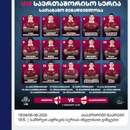
18:04/06-08-2026
ᲐᲡᲐᲙᲝᲑᲠᲘᲕᲘ ᲜᲐᲙᲠᲔᲑᲘ
18 წ. | სამხრეთ აფრიკის სერიას ინგლისით ვიწყებთ