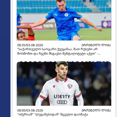
08:35/03-08-2026
ᲔᲠᲝᲕᲜᲣᲚᲘ ᲚᲘᲒᲐ
"საქართველო საოცარი ქვეყანაა, მათ რუსები არ
მოსწონთ და ჩვენი მსგავსი მენტალიტეტი აქვთ" -
ინტერვიუ "გაგრას" უკრაინელ ფორვარდთან
08:00/03-08-2026
ᲔᲠᲝᲕᲜᲣᲚᲘ ᲚᲘᲒᲐ
"იბერიამ" "ლეგანესიდან" მცველი დაიმატა