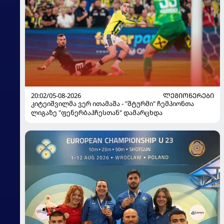
20:02/05-08-2026
ᲚᲔᲒᲘᲝᲜᲔᲠᲔᲑᲘ
კიტეიშვილმა ვერ ითამაშა - "შტურმი" ჩემპიონთა
ლიგაზე "ფენერბაჰჩესთან" დამარცხდა