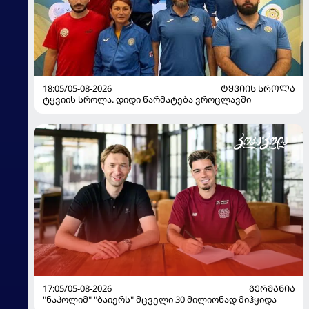
18:05/05-08-2026
ᲢᲧᲕᲘᲘᲡ ᲡᲠᲝᲚᲐ
ტყვიის სროლა. დიდი წარმატება ვროცლავში
17:05/05-08-2026
ᲒᲔᲠᲛᲐᲜᲘᲐ
"ნაპოლიმ" "ბაიერს" მცველი 30 მილიონად მიჰყიდა