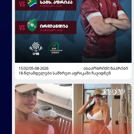
15:02/05-08-2026
ᲐᲡᲐᲙᲝᲑᲠᲘᲕᲘ ᲜᲐᲙᲠᲔᲑᲘ
18-წლამდელები სამხრეთ აფრიკაში ჩავიდნენ