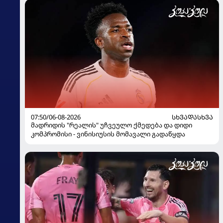
07:50/06-08-2026
ᲡᲮᲕᲐᲓᲐᲡᲮᲕᲐ
მადრიდის "რეალის" უჩვეულო ქმედება და დიდი
კომპრომისი - ვინისიუსის მომავალი გადაწყდა