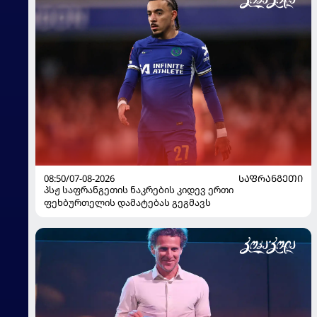
08:50/07-08-2026
ᲡᲐᲤᲠᲐᲜᲒᲔᲗᲘ
პსჟ საფრანგეთის ნაკრების კიდევ ერთი
ფეხბურთელის დამატებას გეგმავს