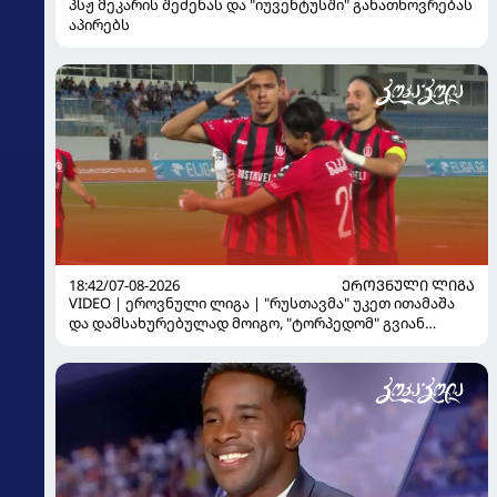
პსჟ მეკარის შეძენას და "იუვენტუსში" განათხოვრებას
აპირებს
18:42/07-08-2026
ᲔᲠᲝᲕᲜᲣᲚᲘ ᲚᲘᲒᲐ
VIDEO | ეროვნული ლიგა | "რუსთავმა" უკეთ ითამაშა
და დამსახურებულად მოიგო, "ტორპედომ" გვიან
გაიღვიძა...