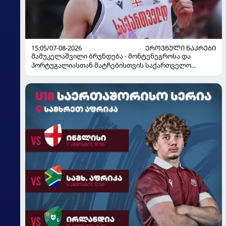
15:05/07-08-2026
ᲔᲠᲝᲕᲜᲣᲚᲘ ᲜᲐᲙᲠᲔᲑᲘ
მამუკელაშვილი ბრუნდება - მონტენეგროსა და
პორტუგალიასთან მატჩებისთვის საქართველო
მზადებას 15 კალათბურთელით იწყებს