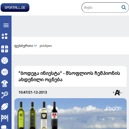
ფეხბურთი
ესპანეთი
"ბო­დე­გა ინი­ეს­ტა" - მსოფ­ლი­ოს ჩემ­პი­ო­ნის
ახ­დე­ნი­ლი ოც­ნე­ბა
10:47/21-12-2013
+
-