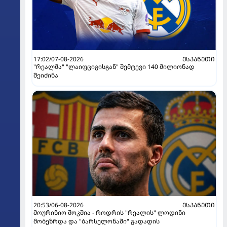
17:02/07-08-2026
ᲔᲡᲞᲐᲜᲔᲗᲘ
"რეალმა" "ლაიფციგისგან" შემტევი 140 მილიონად
შეიძინა
20:53/06-08-2026
ᲔᲡᲞᲐᲜᲔᲗᲘ
მოურინიო შოკშია - როდრის "რეალის" ლოდინი
მობეზრდა და "ბარსელონაში" გადადის