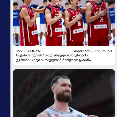
15:23/07-08-2026
ᲐᲡᲐᲙᲝᲑᲠᲘᲕᲘ ᲜᲐᲙᲠᲔᲑᲘ
საქართველოს 16-წლამდელთა ნაკრებმა
ევრობასკეტი ისრაელთან მარცხით გახსნა