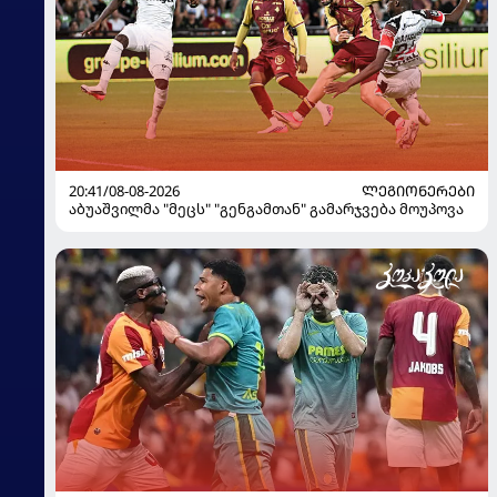
20:41/08-08-2026
ᲚᲔᲒᲘᲝᲜᲔᲠᲔᲑᲘ
აბუაშვილმა "მეცს" "გენგამთან" გამარჯვება მოუპოვა