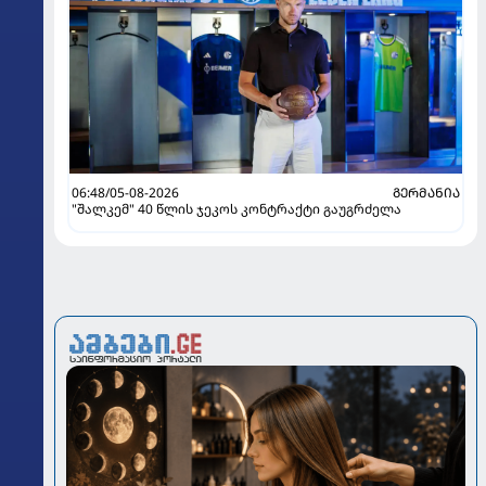
06:48/05-08-2026
ᲒᲔᲠᲛᲐᲜᲘᲐ
"შალკემ" 40 წლის ჯეკოს კონტრაქტი გაუგრძელა