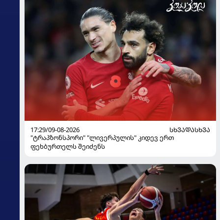
17:29/09-08-2026
ᲡᲮᲕᲐᲓᲐᲡᲮᲕᲐ
"ტრაპზონსპორი" "ლივერპულის" კიდევ ერთ
ფეხბურთელს შეიძენს