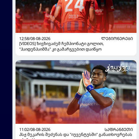
12:58/08-08-2026
ᲚᲔᲒᲘᲝᲜᲔᲠᲔᲑᲘ
[VIDEOS] ზივზივაძემ ჩემპიონატი გოლით,
"ჰაიდენჰაიმმა" კი გამარჯვებით დაიწყო
11:02/08-08-2026
ᲡᲐᲤᲠᲐᲜᲒᲔᲗᲘ
პსჟ მეკარის შეძენას და "იუვენტუსში" განათხოვრებას