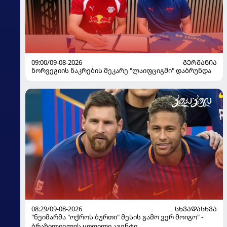
09:00/09-08-2026
ᲒᲔᲠᲛᲐᲜᲘᲐ
ნორვეგიის ნაკრების მეკარე "ლაიფციგში" დაბრუნდა
08:29/09-08-2026
ᲡᲮᲕᲐᲓᲐᲡᲮᲕᲐ
"ნეიმარმა "ოქროს ბურთი" მესის გამო ვერ მოიგო" -
ბრაზილიელის ყოფილი აგენტი