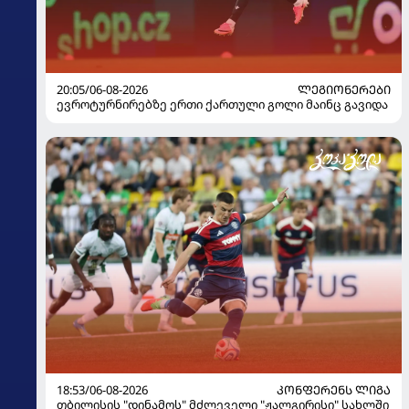
20:05/06-08-2026
ᲚᲔᲒᲘᲝᲜᲔᲠᲔᲑᲘ
ევროტურნირებზე ერთი ქართული გოლი მაინც გავიდა
18:53/06-08-2026
ᲙᲝᲜᲤᲔᲠᲔᲜᲡ ᲚᲘᲒᲐ
თბილისის "დინამოს" მძლეველი "ჟალგირისი" სახლში