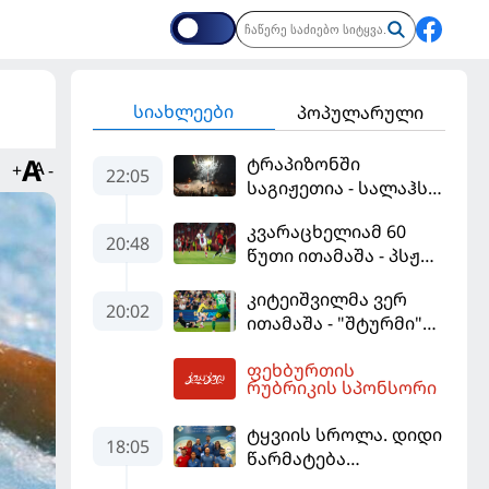
სიახლეები
პოპულარული
ტრაპიზონში
+
-
22:05
საგიჟეთია - სალაჰს
25 ათასი ფანი
კვარაცხელიამ 60
დახვდა
20:48
წუთი ითამაშა - პსჟ
სეზონის პირველ
კიტეიშვილმა ვერ
მატჩში
20:02
ითამაშა - "შტურმი"
"მალიორკასთან"
ჩემპიონთა ლიგაზე
დამარცხდა
ფეხბურთის
"ფენერბაჰჩესთან"
03:24
რუბრიკის სპონსორი
დამარცხდა
ტყვიის სროლა. დიდი
18:05
წარმატება
ვროცლავში