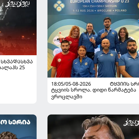
ᲡᲮᲕᲐᲓᲐᲡᲮᲕᲐ
სალაჰს 25
18:05/05-08-2026
ᲢᲧᲕᲘᲘᲡ Ს
ტყვიის სროლა. დიდი წარმატება
ვროცლავში