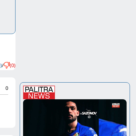
)
/
(0)
0