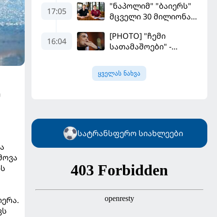
"ნაპოლიმ" "ბაიერს"
17:05
მცველი 30 მილიონად
მიჰყიდა
[PHOTO] "ჩემი
16:04
სათამაშოები" -
რონალდომ თავისი
ძვირფასი ავტოპარკი
ყველას ნახვა
აჩვენა
ე
სატრანსფერო სიახლეები
ა
მოვა
ის
ერა.
ვს