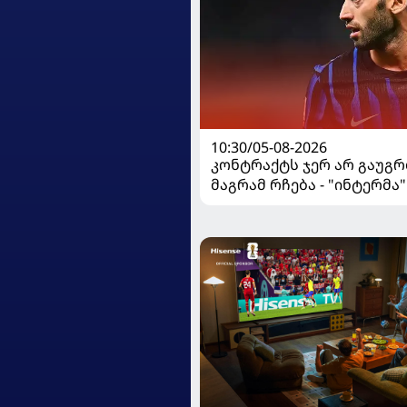
10:30/05-08-2026
კონტრაქტს ჯერ არ გაუგრ
მაგრამ რჩება - "ინტერმა"
ჩალღანოღლუსთან დაკა
გადაწყვეტილება მიიღო