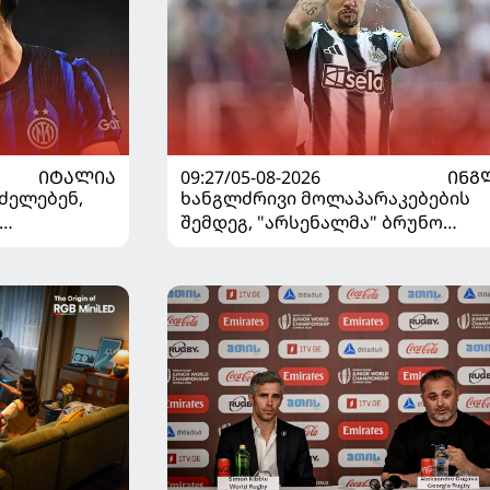
ᲘᲢᲐᲚᲘᲐ
09:27/05-08-2026
ᲘᲜᲒ
ძელებენ,
ხანგლძრივი მოლაპარაკებების
შემდეგ, "არსენალმა" ბრუნო
ვშირებით
გიმარაეში შეიძინა