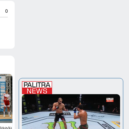
0
ᲓᲐᲡᲮᲕᲐ