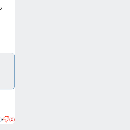
ს
)
/
(0)