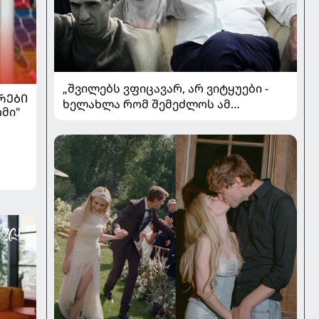
„შვილებს ვფიცავარ, არ ვიტყუები -
ᲠᲔᲑᲘ
ხელახლა რომ შემეძლოს ამ
რმი"
ყველაფრის გავლა, კიდევ
გავივლიდი“ - ზაზა კოლელიშვილი
პირად ომებსა და კარიერულ
გარდატეხაზე