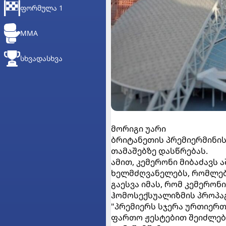
ᲤᲝᲠᲛᲣᲚᲐ 1
MMA
ᲡᲮᲕᲐᲓᲐᲡᲮᲕᲐ
მორიგი უარი
ბრიტანეთის პრემიერმინის
თამაშებზე დასწრებას.
ამით, კემერონი მიბაძავს ა
ხელმძღვანელებს, რომლები
გაესვა იმას, რომ კემერონ
ჰომოსექსუალიზმის პროპა
"პრემიერს სჯერა ურთიერთგ
ფართო ჟესტებით შეიძლება