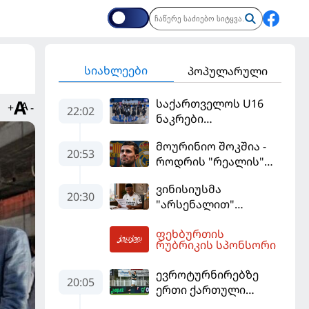
სიახლეები
პოპულარული
საქართველოს U16
+
-
22:02
ნაკრები
ევრობასკეტის
მოურინიო შოკშია -
ფინალურ ეტაპზე – A
20:53
როდრის "რეალის"
დივიზიონში
ლოდინი მობეზრდა
ასპარეზობას იწყებს
ვინისიუსმა
და "ბარსელონაში"
20:30
"არსენალით"
გადადის
დაინტერესება
ფეხბურთის
გამოიყენა და
23:40
რუბრიკის სპონსორი
"რეალთან"
კონტრაქტი
ევროტურნირებზე
მომგებიანად
20:05
ერთი ქართული
გააგრძელა
გოლი მაინც გავიდა