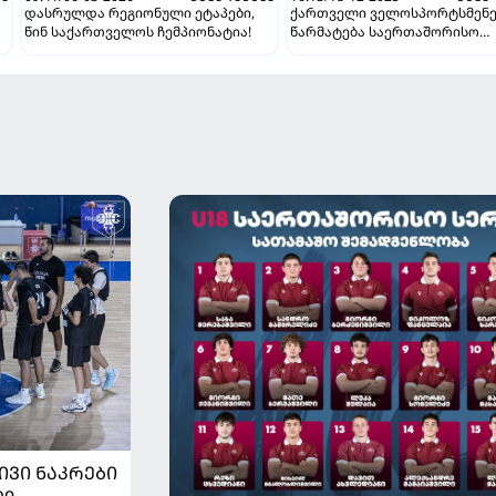
დასრულდა რეგიონული ეტაპები,
ქართველი ველოსპორტსმენე
წინ საქართველოს ჩემპიონატია!
წარმატება საერთაშორისო
ასპარეზზე- 2 ოქროს, 1 ვერც
და 2 ბრინჯაოს მედალი
ᲘᲕᲘ ᲜᲐᲙᲠᲔᲑᲘ
ბი