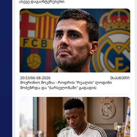
ასევე დაგაინტერესებთ
20:53/06-08-2026
ᲔᲡᲞᲐᲜᲔᲗᲘ
მოურინიო შოკშია - როდრის "რეალის" ლოდინი
მობეზრდა და "ბარსელონაში" გადადის