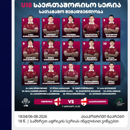
18:04/06-08-2026
ᲐᲡᲐᲙᲝᲑᲠᲘᲕᲘ ᲜᲐᲙᲠᲔᲑᲘ
18 წ. | სამხრეთ აფრიკის სერიას ინგლისით ვიწყებთ