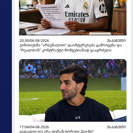
20:30/06-08-2026
ᲔᲡᲞᲐᲜᲔᲗᲘ
ვინისიუსმა "არსენალით" დაინტერესება გამოიყენა და
"რეალთან" კონტრაქტი მომგებიანად გააგრძელა
17:04/04-08-2026
ᲔᲡᲞᲐᲜᲔᲗᲘ
გადადის თუ არა ფერან ტორესი პსჟ-ში?