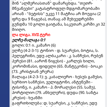
შინ "ალმერიასთან" დამარცხდა. "თეთრ-
მწვანეები" კატასტროფულ მდგომარეობაში
არიან - "ბეტისს" უკვე 11 მატჩია არ მოუგია (2
ფრე და 9 წაგება), თანაც ამ შეხვედრებში
გუნდმა 10 გოლი გაიტანა, საკუთარ კარში კი 32
მიიღო.
ლა ლიგა. XVII ტური
ელჩე-მალაგა 0:1
გოლი: 0:1 ი. კამაჩო (6)
ელჩე (4-2-3-1): ტონიო - დ. სუარესი, ბოტია, ს.
პელეგრინი, ედუ ალბაკარი - კ. სანჩესი, რუბენ
პერესი (81. აარონ ნიგესი) - კარლეს ხილი,
კორომინასი, ფიდელი (65. მანტეკონი) - ბოაკი
(73. კრისტიან ერერა)
მალაგა (4-2-3-1): ვ. კაბალიერო - ხესუს გამესი,
სერხიო სანჩესი, ველიგტონი, ანტუნეში -
ტისონე, ი. კამაჩო - პ. მორალესი (55. სამუ),
პორტილიო (79. ანხელერი), დუდა (90. სანტა
კრუსი) - ხუანმი
გაფრთხილება: დ. სუარესი, კ. სანჩესი, ედუ