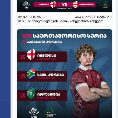
18:04/06-08-2026
ᲐᲡᲐᲙᲝᲑᲠᲘᲕᲘ ᲜᲐᲙᲠᲔᲑᲘ
18 წ. | სამხრეთ აფრიკის სერიას ინგლისით ვიწყებთ