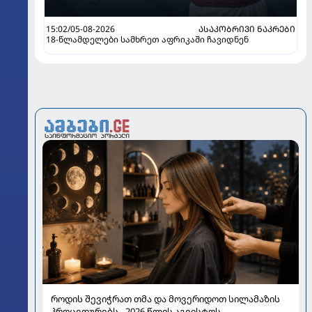
15:02/05-08-2026
ᲐᲡᲐᲙᲝᲑᲠᲘᲕᲘ ᲜᲐᲙᲠᲔᲑᲘ
18-წლამდელები სამხრეთ აფრიკაში ჩავიდნენ
როდის შევიჭრათ თმა და მოვერიდოთ სილამაზის
პროცედურებს - 2026 წლის აგვისტოს