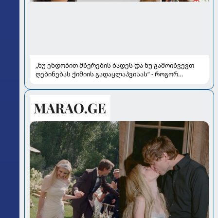
„ნუ ენდობით მწერების ბადეს და ნუ გამოიწვევთ
ღებინებას ქიმიის გადაყლაპვისას“ - როგორ
ვიხსნათ ბავშვი კრიტიკულ სიტუაციაში, პედიატრ
სალომე ახვლედიანის რჩევები