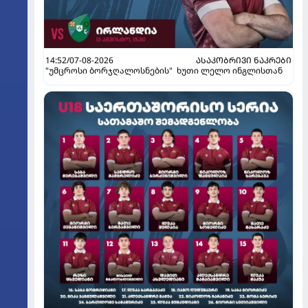
14:52/07-08-2026
ᲐᲡᲐᲙᲝᲑᲠᲘᲕᲘ ᲜᲐᲙᲠᲔᲑᲘ
"უმცროსი ბორჯღალოსნების" ხუთი ლელო ინგლისთან