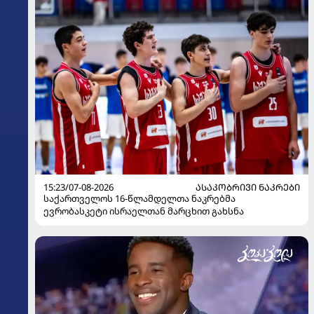
15:23/07-08-2026
ᲐᲡᲐᲙᲝᲑᲠᲘᲕᲘ ᲜᲐᲙᲠᲔᲑᲘ
საქართველოს 16-წლამდელთა ნაკრებმა
ევრობასკეტი ისრაელთან მარცხით გახსნა