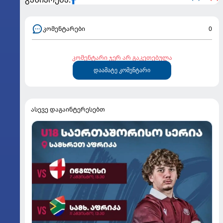
კომენტარები
0
კომენტარი ჯერ არ გაკეთებულა
დაამატე კომენტარი
ასევე დაგაინტერესებთ