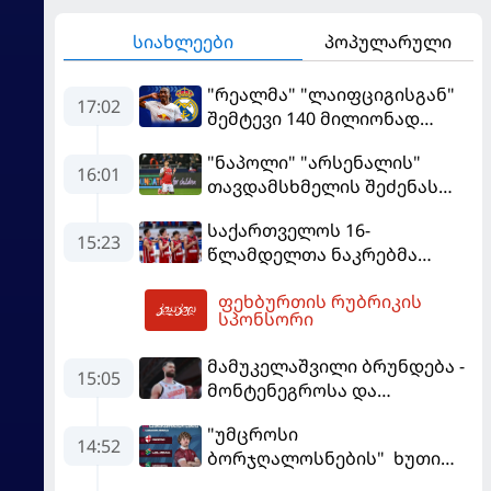
სიახლეები
პოპულარული
"რეალმა" "ლაიფციგისგან"
17:02
შემტევი 140 მილიონად
შეიძინა
"ნაპოლი" "არსენალის"
16:01
თავდამსხმელის შეძენას
ცდილობს
საქართველოს 16-
15:23
წლამდელთა ნაკრებმა
ევრობასკეტი ისრაელთან
ფეხბურთის რუბრიკის
მარცხით გახსნა
17:13
სპონსორი
მამუკელაშვილი ბრუნდება -
15:05
მონტენეგროსა და
პორტუგალიასთან
"უმცროსი
მატჩებისთვის საქართველო
14:52
ბორჯღალოსნების" ხუთი
მზადებას 15
ლელო ინგლისთან
კალათბურთელით იწყებს