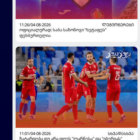
11:26/04-08-2026
ᲚᲔᲒᲘᲝᲜᲔᲠᲔᲑᲘ
ოფიციალურად: საბა საზონოვი “ხეტაფეს”
ფეხბურთელია
11:01/04-08-2026
ᲡᲮᲕᲐᲓᲐᲡᲮᲕᲐ
ჩატარდება თუ არა დღეს "ლარნესა" და "იბერიას"