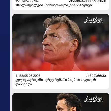
15:02/05-08-2026
ᲐᲡᲐᲙᲝᲑᲠᲘᲕᲘ ᲜᲐᲙᲠᲔᲑᲘ
18-წლამდელები სამხრეთ აფრიკაში ჩავიდნენ
11:38/05-08-2026
ᲡᲮᲕᲐᲓᲐᲡᲮᲕᲐ
კვლავ აფრიკაში - ერვე რენარი ნაცნობ ადგილას
დასაქმდა