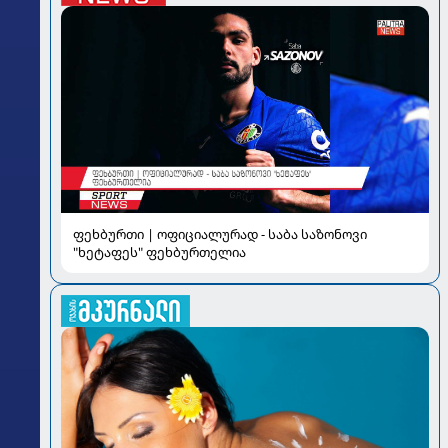
ფეხბურთი | ოფიციალურად - საბა საზონოვი
"ხეტაფეს" ფეხბურთელია