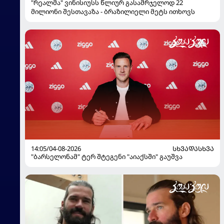
"რეალმა" ვინისიუსს წლიურ გასამრჯელოდ 22
მილიონი შესთავაზა - ბრაზილიელი მეტს ითხოვს
14:05/04-08-2026
ᲡᲮᲕᲐᲓᲐᲡᲮᲕᲐ
"ბარსელონამ" ტერ შტეგენი "აიაქსში" გაუშვა