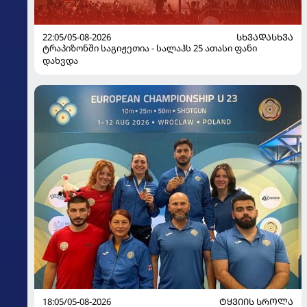
22:05/05-08-2026
ᲡᲮᲕᲐᲓᲐᲡᲮᲕᲐ
ტრაპიზონში საგიჟეთია - სალაჰს 25 ათასი ფანი
დახვდა
18:05/05-08-2026
ᲢᲧᲕᲘᲘᲡ ᲡᲠᲝᲚᲐ