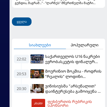
გუნდია, მაგრამ..." - "ლარნეს" მწვრთნელმა მატჩი
შეაფასა და თბილისში თავდაჯერებული გუნდი
მოჰყავს
ყველა
სიახლეები
პოპულარული
საქართველოს U16 ნაკრები
22:02
ევრობასკეტის ფინალურ
ეტაპზე – A დივიზიონში
მოურინიო შოკშია - როდრის
ასპარეზობას იწყებს
20:53
"რეალის" ლოდინი
მობეზრდა და
ვინისიუსმა "არსენალით"
"ბარსელონაში" გადადის
20:30
დაინტერესება გამოიყენა და
"რეალთან" კონტრაქტი
ფეხბურთის რუბრიკის
მომგებიანად გააგრძელა
06:10
სპონსორი