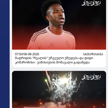
07:50/06-08-2026
ᲡᲮᲕᲐᲓᲐᲡᲮᲕᲐ
მადრიდის "რეალის" უჩვეულო ქმედება და დიდი
კომპრომისი - ვინისიუსის მომავალი გადაწყდა