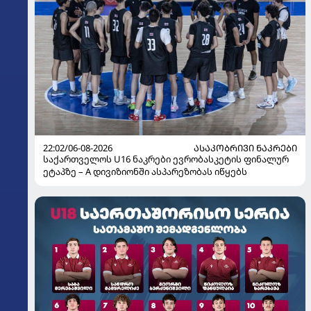
22:02/06-08-2026
ᲐᲡᲐᲙᲝᲑᲠᲘᲕᲘ ᲜᲐᲙᲠᲔᲑᲘ
საქართველოს U16 ნაკრები ევრობასკეტის ფინალურ
ეტაპზე – A დივიზიონში ასპარეზობას იწყებს