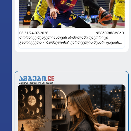
06:31/24-07-2026
ᲚᲔᲒᲘᲝᲜᲔᲠᲔᲑᲘ
თორნიკე შენგელიასთვის ბრძოლაში ფავორიტი
გამოიკვეთა - "ბარსელონა" ქართველის შენარჩუნების
იმედს არ კარგავს