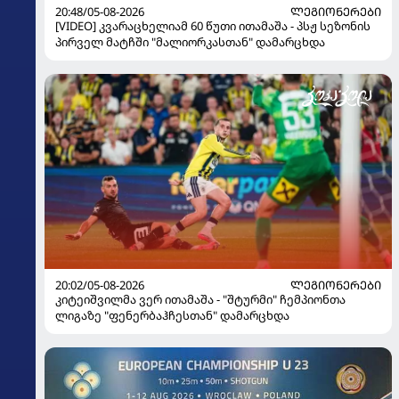
20:48/05-08-2026
ᲚᲔᲒᲘᲝᲜᲔᲠᲔᲑᲘ
[VIDEO] კვარაცხელიამ 60 წუთი ითამაშა - პსჟ სეზონის
პირველ მატჩში "მალიორკასთან" დამარცხდა
20:02/05-08-2026
ᲚᲔᲒᲘᲝᲜᲔᲠᲔᲑᲘ
კიტეიშვილმა ვერ ითამაშა - "შტურმი" ჩემპიონთა
ლიგაზე "ფენერბაჰჩესთან" დამარცხდა