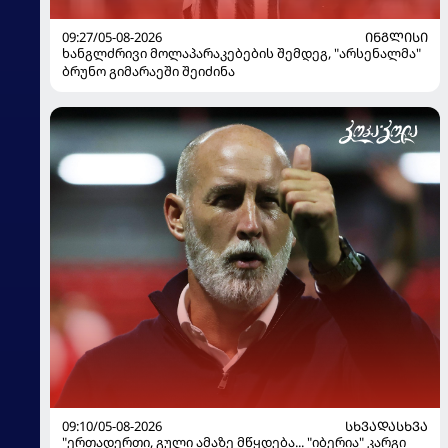
09:27/05-08-2026
ᲘᲜᲒᲚᲘᲡᲘ
ხანგლძრივი მოლაპარაკებების შემდეგ, "არსენალმა"
ბრუნო გიმარაეში შეიძინა
09:10/05-08-2026
ᲡᲮᲕᲐᲓᲐᲡᲮᲕᲐ
"ერთადერთი, გული ამაზე მწყდება... "იბერია" კარგი