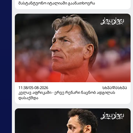
მასტანტუონო იტალიაში გაანათხოვრა
11:38/05-08-2026
ᲡᲮᲕᲐᲓᲐᲡᲮᲕᲐ
კვლავ აფრიკაში - ერვე რენარი ნაცნობ ადგილას
დასაქმდა