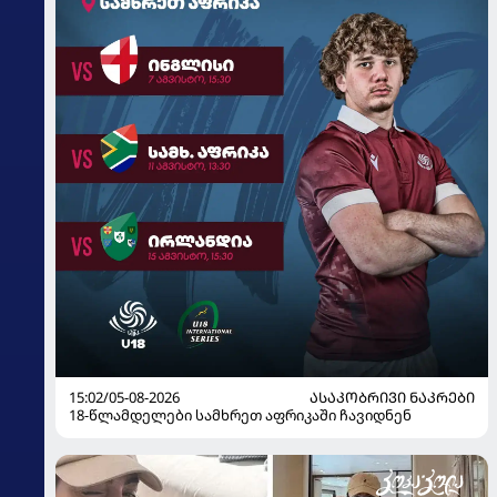
15:02/05-08-2026
ᲐᲡᲐᲙᲝᲑᲠᲘᲕᲘ ᲜᲐᲙᲠᲔᲑᲘ
18-წლამდელები სამხრეთ აფრიკაში ჩავიდნენ