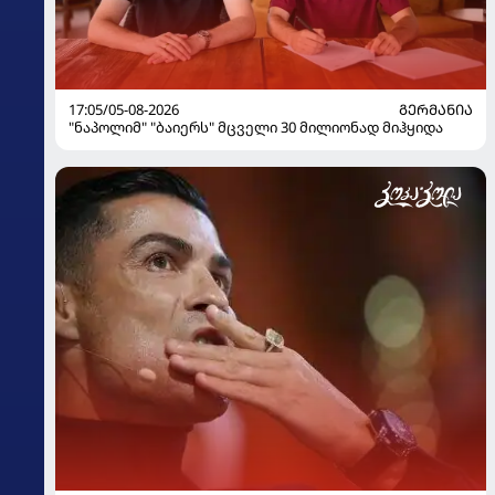
17:05/05-08-2026
ᲒᲔᲠᲛᲐᲜᲘᲐ
"ნაპოლიმ" "ბაიერს" მცველი 30 მილიონად მიჰყიდა