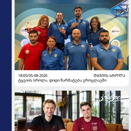
18:05/05-08-2026
ᲢᲧᲕᲘᲘᲡ ᲡᲠᲝᲚᲐ
ტყვიის სროლა. დიდი წარმატება ვროცლავში