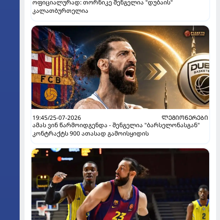
ოფიციალურად: თორნიკე შენგელია "დუბაის"
კალათბურთელია
19:45/25-07-2026
ᲚᲔᲒᲘᲝᲜᲔᲠᲔᲑᲘ
ამას ვინ წარმოიდგენდა - შენგელია "ბარსელონასგან"
კონტრაქტს 900 ათასად გამოისყიდის