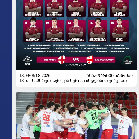
18:04/06-08-2026
ᲐᲡᲐᲙᲝᲑᲠᲘᲕᲘ ᲜᲐᲙᲠᲔᲑᲘ
18 წ. | სამხრეთ აფრიკის სერიას ინგლისით ვიწყებთ