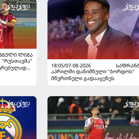
ᲕᲜᲣᲚᲘ ᲚᲘᲒᲐ
| "რუსთავმა"
18:05/07-08-2026
ᲡᲐᲤᲠᲐᲜ
ხურებულად
აპრილში დანიშნული "ბორდოს"
გაიღვიძა...
მწვრთნელი გადააყენეს