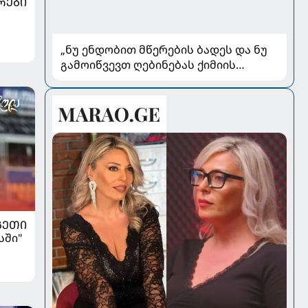
ᲠᲔᲑᲘ
„ნუ ენდობით მწერების ბადეს და ნუ
გამოიწვევთ ღებინებას ქიმიის
გადაყლაპვისას“ - როგორ ვიხსნათ
ბავშვი კრიტიკულ სიტუაციაში,
პედიატრ სალომე ახვლედიანის
რჩევები
ᲒᲔᲗᲘ
სში"