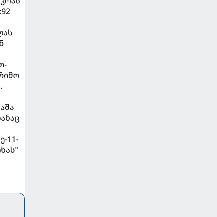
ზკოას"
:92
ლას
ნ
თ-
არიმო
.
მაშა
დანაც
ე-11-
იხას"