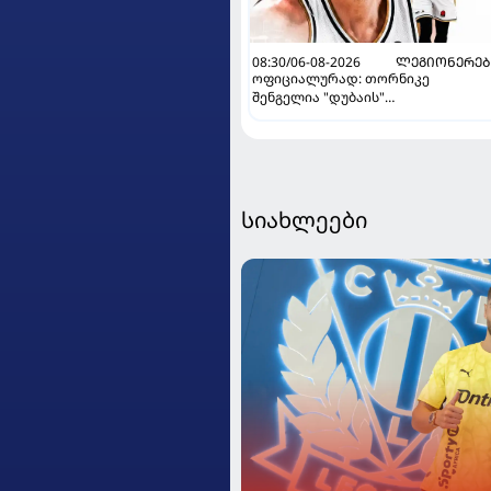
08:30/06-08-2026
ᲚᲔᲒᲘᲝᲜᲔᲠᲔᲑ
ოფიციალურად: თორნიკე
შენგელია "დუბაის"
კალათბურთელია
სიახლეები