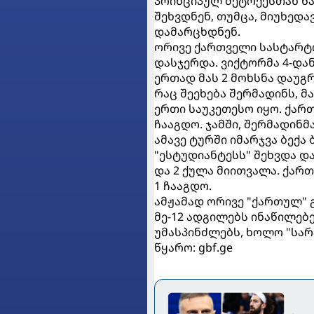
პრინციპულ მეტოქესთან წა
შეხვდნენ, თუმცა, მიუხედავ
დამარცხდნენ.
ორივე ქართველი სასტარტო 
დასჯერდა. ვიქტორმა 4-დან 
ერთად მას 2 მოხსნა დაუგრ
რაც შეეხება შერმადინს, მ
ერთი საუკეთესო იყო. ქართ
ჩააგდო. ჯამში, შერმადინმა
ამავე ტურში იმარჯვა ბექა
"ესტუდიანტესს" შეხვდა და
და 2 ქულა მიითვალა. ქარ
1 ჩააგდო.
ამჟამად ორივე "ქართულ" გ
მე-12 ადგილებს ინაწილებე
უმასპინძლებს, ხოლო "სარ
წყარო: gbf.ge